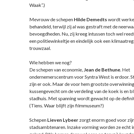
Waak”.)
Mevrouw de schepen
Hilde Demedts
wordt werkel
behandeld, terwijl zij al was gestraft met de neerwa
bevoegdheden. Nu, zij kreeg intussen toch wel ree
een politiewinkeltje en eindelijk ook een klimaatreg
trouwzaal.
Wie hebben we nog?
De schepen van economie,
Jean de Bethune
. Het
ondernemerscentrum voor Syntra West is erdoor. S
zijn er ook. Maar de voor hem grootste overwinning
kussengevecht om de verdeling van de koek is en bli
stadhuis. Met spanning wordt gewacht op de definit
(Tiens. Waar blijft zijn filmmuseum?)
Schepen
Lieven Lybeer
zorgt enorm goed voor zij
stadsambtenaren. Inzake vorming worden ze echt i