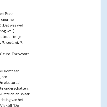
 het Buda-
ok enorme
“. (Dat was wel
nog wel.)
t totaal (mijn
 Ik weet het. Ik
0 euro. Enzovoort.
er komt een
, een
En electoraal
 te onderschatten.
 uit te delen. Waar
richting van het
(Vlakbij “De