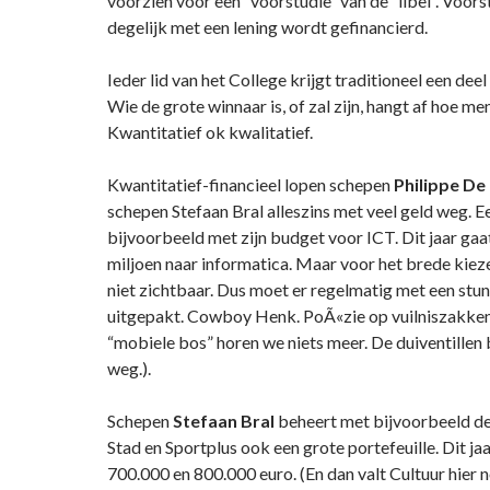
voorzien voor een “voorstudie” van de “libel”. Voors
degelijk met een lening wordt gefinancierd.
Ieder lid van het College krijgt traditioneel een dee
Wie de grote winnaar is, of zal zijn, hangt af hoe me
Kwantitatief ok kwalitatief.
Kwantitatief-financieel lopen schepen
Philippe
De
schepen Stefaan Bral alleszins met veel geld weg.
bijvoorbeeld met zijn budget voor ICT. Dit jaar ga
miljoen naar informatica. Maar voor het brede kieze
niet zichtbaar. Dus moet er regelmatig met een stu
uitgepakt. Cowboy Henk. PoÃ«zie op vuilniszakken
“mobiele bos” horen we niets meer. De duiventillen 
weg.).
Schepen
Stefaan Bral
beheert met bijvoorbeeld d
Stad en Sportplus ook een grote portefeuille. Dit ja
700.000 en 800.000 euro. (En dan valt Cultuur hier 