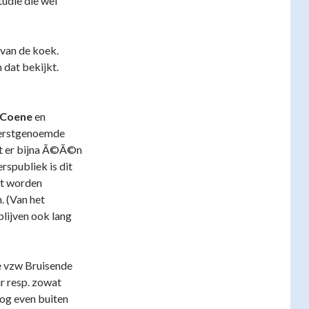
tudie die wel
l van de koek.
n dat bekijkt.
 Coene
en
 Eerstgenoemde
at er bijna Ã©Ã©n
rspubliek is dit
nt worden
. (Van het
blijven ook lang
e vzw Bruisende
ar resp. zowat
nog even buiten