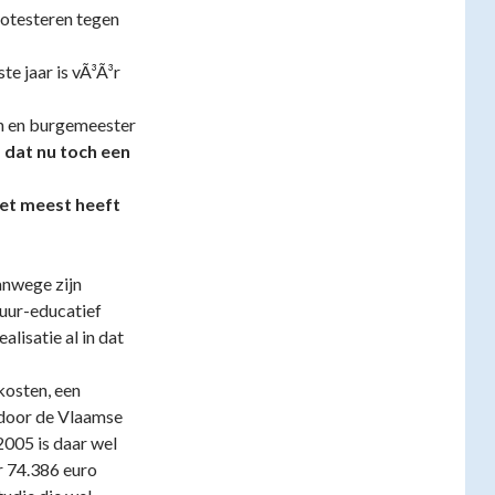
rotesteren tegen
te jaar is vÃ³Ã³r
n en burgemeester
 dat nu toch een
het meest heeft
anwege zijn
tuur-educatief
lisatie al in dat
kosten, een
 door de Vlaamse
005 is daar wel
er 74.386 euro