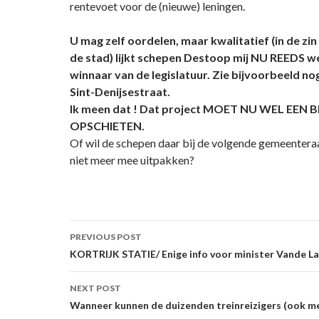
rentevoet voor de (nieuwe) leningen.
U mag zelf oordelen, maar kwalitatief (in de zi
de stad) lijkt schepen Destoop mij NU REEDS we
winnaar van de legislatuur. Zie bijvoorbeeld nog
Sint-Denijsestraat.
Ik meen dat ! Dat project MOET NU WEL EEN 
OPSCHIETEN.
Of wil de schepen daar bij de volgende gemeenter
niet meer mee uitpakken?
Post
PREVIOUS POST
navigation
KORTRIJK STATIE/ Enige info voor minister Vande L
NEXT POST
Wanneer kunnen de duizenden treinreizigers (ook me