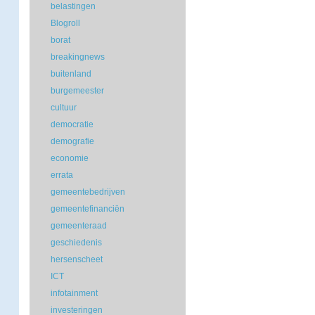
belastingen
Blogroll
borat
breakingnews
buitenland
burgemeester
cultuur
democratie
demografie
economie
errata
gemeentebedrijven
gemeentefinanciën
gemeenteraad
geschiedenis
hersenscheet
ICT
infotainment
investeringen