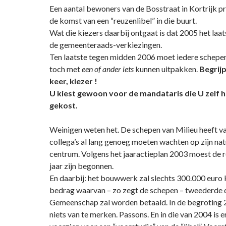
Een aantal bewoners van de Bosstraat in Kortrijk p
de komst van een “reuzenlibel” in die buurt.
Wat die kiezers daarbij ontgaat is dat 2005 het laats
de gemeenteraads-verkiezingen.
Ten laatste tegen midden 2006 moet iedere schepe
toch met
een of ander
iets
kunnen uitpakken.
Begrijp
keer, kiezer
!
U kiest gewoon voor de mandataris die U zelf 
gekost.
Weinigen weten het. De schepen van Milieu heeft v
collega’s al lang genoeg moeten wachten op zijn na
centrum. Volgens het jaaractieplan 2003 moest de rea
jaar zijn begonnen.
En daarbij: het bouwwerk zal slechts 300.000 euro 
bedrag waarvan – zo zegt de schepen – tweederde
Gemeenschap zal worden betaald. In de begroting 2
niets van te merken. Passons. En in die van 2004 is 