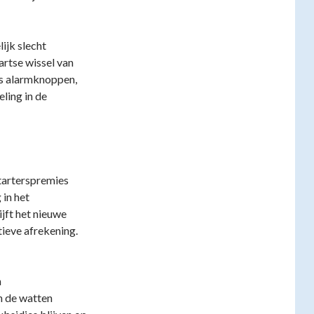
ijk slecht
artse wissel van
ds alarmknoppen,
eling in de
tarterspremies
 in het
jft het nieuwe
ieve afrekening.
n
n de watten