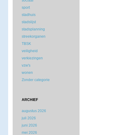
sociaal
sport
stadhuis
stadslijst
stadsplanning
streekorganen
TBSK
veiligheid
verkiezingen
vzw's
wonen
Zonder categorie
ARCHIEF
augustus 2026
juli 2026
juni 2026
mei 2026