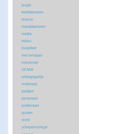
jeugd
kerkfabrieken
lexicon
mandatarissen
media
milieu
mobiliteit
niet verstaan
noordzuid
OCMW
onbegrijpelijk
onderwijs
partijen
personeel
politieraad
quotes
recht
schepencollege