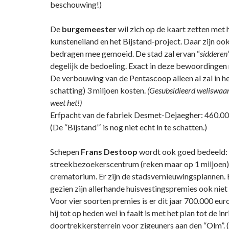
beschouwing!)
De
burgemeester
wil zich op de kaart zetten met
kunsteneiland en het Bijstand-project. Daar zijn o
bedragen mee gemoeid. De stad zal ervan “
sidderen
degelijk de bedoeling. Exact in deze bewoordingen 
De verbouwing van de Pentascoop alleen al zal in he
schatting) 3 miljoen kosten.
(Gesubsidieerd weliswaar.
weet het!)
Erfpacht van de fabriek Desmet-Dejaegher: 460.00
(De “Bijstand”‘ is nog niet echt in te schatten.)
Schepen
Frans Destoop
wordt ook goed bedeeld: 
streekbezoekerscentrum (reken maar op 1 miljoen)
crematorium. Er zijn de stadsvernieuwingsplannen. 
gezien zijn allerhande huisvestingspremies ook niet
Voor vier soorten premies is er dit jaar 700.000 euro
hij tot op heden wel in faalt is met het plan tot de in
doortrekkersterrein voor zigeuners aan den “Olm”. 