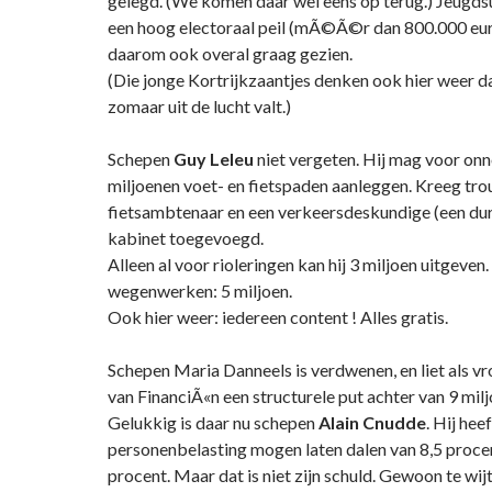
gelegd. (We komen daar wel eens op terug.) Jeugdsu
een hoog electoraal peil (mÃ©Ã©r dan 800.000 euro)
daarom ook overal graag gezien.
(Die jonge Kortrijkzaantjes denken ook hier weer da
zomaar uit de lucht valt.)
Schepen
Guy Leleu
niet vergeten. Hij mag voor onn
miljoenen voet- en fietspaden aanleggen. Kreeg tr
fietsambtenaar en een verkeersdeskundige (een dure
kabinet toegevoegd.
Alleen al voor rioleringen kan hij 3 miljoen uitgeven
wegenwerken: 5 miljoen.
Ook hier weer: iedereen content ! Alles gratis.
Schepen Maria Danneels is verdwenen, en liet als v
van FinanciÃ«n een structurele put achter van 9 milj
Gelukkig is daar nu schepen
Alain Cnudde
. Hij hee
personenbelasting mogen laten dalen van 8,5 procen
procent. Maar dat is niet zijn schuld. Gewoon te wij