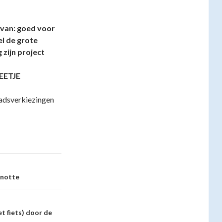
n van: goed voor
l de grote
 zijn project
BEETJE
aadsverkiezingen
anotte
t fiets) door de