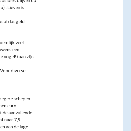
bsidies blijven op
 . Lieven is
t al dat geld
oemlijk veel
ouwens een
 vogel!) aan zijn
. Voor diverse
roegere schepen
oen euro.
ft de aanvullende
t naar 7,9
ten aan de lage