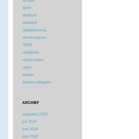
sociaal
sport
stadhuis
stadslijst
stadsplanning
streekorganen
TBSK
veiligheid
verkiezingen
vzw's
wonen
Zonder categorie
ARCHIEF
augustus 2026
juli 2026
juni 2026
mei 2026