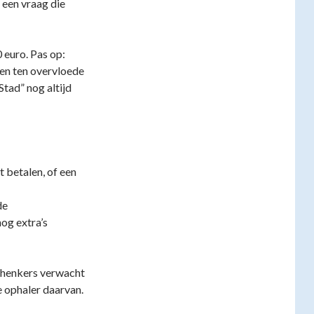
 een vraag die
 euro. Pas op:
en ten overvloede
tad” nog altijd
t betalen, of een
de
og extra’s
schenkers verwacht
e ophaler daarvan.