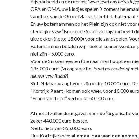
bijvoorbeeld en de rubriek
“waar gaat
ons belastingg
OPA en OMA, uw kindjes spelen ’s zomers helemaal n
zandbak van de Grote Markt. U hebt dat allemaal ze
En uw boterhammen op het Plein zijn ook niet voor 
stedelijke vzw “Bruisende Stad” zal bijvoorbeeld di
uittrekken (netto 15.000) voor die zandspelen. Voo
Boterhammen betalen wij – ook al kunnen we daar
niet zijn – 5.000 euro.
Voor de Sinksenfeesten (die naar men hoopt een nie
135.000 euro. (Vraagstaartje:
Is dat nu zonder of met
nieuwe vzw Buda?)
Sint-Niklaas vraagt voor zijn visite 10.000 euro. D
“Kortrijk
Paart
” komen ook weer, voor 10.000 euro
“Eiland van Licht” verbruikt 50.000 euro.
Al met al zullen de uitgaven voor de “organisatie v
zeker 440.000 euro kosten.
Netto: iets van 365.000 euro.
Dus Kortrijkzanen:
allemaal daaraan deelnemen