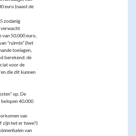
0 euro (naast de
05 zodanig
n verwacht
e van 50.000 euro,
van “ruimte” (het
hande toelagen,
oed berekend: de
iciat voor de
en die dit kunnen
osten” op. De
e belopen 40.000
oorkomen van
zijn het er twee?)
 binnenhalen van