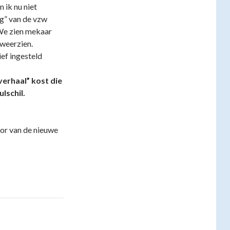
 ik nu niet
ng” van de vzw
We zien mekaar
 weerzien.
ief ingesteld
verhaal” kost die
lschil.
oor van de nieuwe