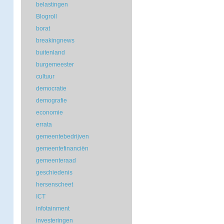
belastingen
Blogroll
borat
breakingnews
buitenland
burgemeester
cultuur
democratie
demografie
economie
errata
gemeentebedrijven
gemeentefinanciën
gemeenteraad
geschiedenis
hersenscheet
ICT
infotainment
investeringen