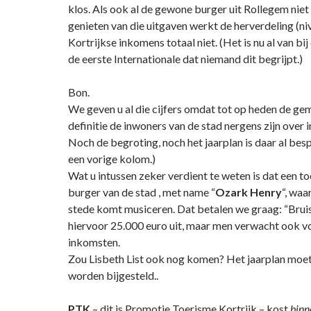
klos. Als ook al de gewone burger uit Rollegem niet s
genieten van die uitgaven werkt de herverdeling (niv
Kortrijkse inkomens totaal niet. (Het is nu al van b
de eerste Internationale dat niemand dit begrijpt.)
Bon.
We geven u al die cijfers omdat tot op heden de ge
definitie de inwoners van de stad nergens zijn over i
Noch de begroting, noch het jaarplan is daar al bes
een vorige kolom.)
Wat u intussen zeker verdient te weten is dat een t
burger van de stad , met name “
Ozark Henry
“, waa
stede komt musiceren. Dat betalen we graag: “Brui
hiervoor 25.000 euro uit, maar men verwacht ook v
inkomsten.
Zou Lisbeth List ook nog komen? Het jaarplan moet 
worden bijgesteld..
PTK
– dit is Promotie Toerisme Kortrijk – kost
binn