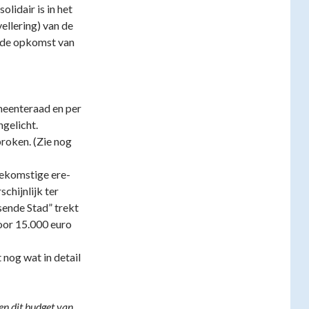
olidair is in het
ellering) van de
ij de opkomst van
meenteraad en per
ngelicht.
proken. (Zie nog
oekomstige ere-
rschijnlijk ter
sende Stad” trekt
oor 15.000 euro
nog wat in detail
en dit budget van