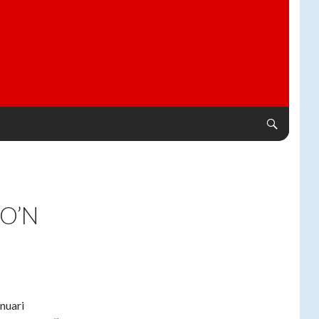
O’N
nuari