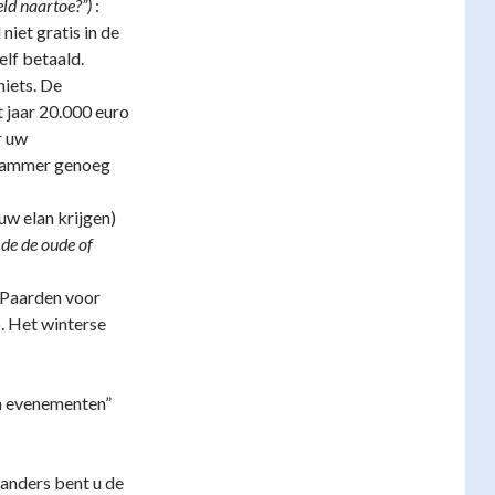
eld naartoe?”)
:
iet gratis in de
lf betaald.
niets. De
t jaar 20.000 euro
r uw
 jammer genoeg
uw elan krijgen)
 de de oude of
e Paarden voor
. Het winterse
an evenementen”
, anders bent u de