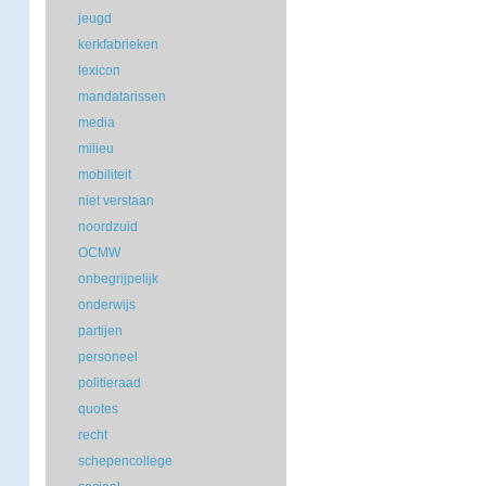
jeugd
kerkfabrieken
lexicon
mandatarissen
media
milieu
mobiliteit
niet verstaan
noordzuid
OCMW
onbegrijpelijk
onderwijs
partijen
personeel
politieraad
quotes
recht
schepencollege