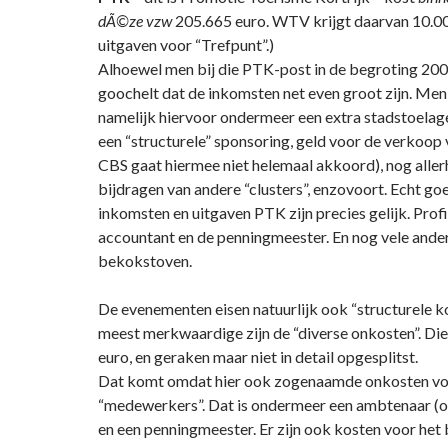
dÃ©ze vzw
205.665 euro. WTV krijgt daarvan 10.00
uitgaven voor “Trefpunt”.)
Alhoewel men bij die PTK-post in de begroting 20
goochelt dat de inkomsten net even groot zijn. Me
namelijk hiervoor ondermeer een extra stadstoelag
een “structurele” sponsoring, geld voor de verkoop 
CBS gaat hiermee niet helemaal akkoord), nog aller
bijdragen van andere “clusters”, enzovoort. Echt g
inkomsten en uitgaven PTK zijn precies gelijk. Prof
accountant en de penningmeester. En nog vele ander
bekokstoven.
De evenementen eisen natuurlijk ook “structurele k
meest merkwaardige zijn de “diverse onkosten”. Di
euro, en geraken maar niet in detail opgesplitst.
Dat komt omdat hier ook zogenaamde onkosten v
“medewerkers”. Dat is ondermeer een ambtenaar (of 
en een penningmeester. Er zijn ook kosten voor het