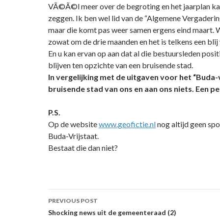
VÃ©Ã©l meer over de begroting en het jaarplan kan
zeggen. Ik ben wel lid van de “Algemene Vergaderi
maar die komt pas weer samen ergens eind maart. 
zowat om de drie maanden en het is telkens een blij
En u kan ervan op aan dat al die bestuursleden posit
blijven ten opzichte van een bruisende stad.
In vergelijking met de uitgaven voor het “Buda-
bruisende stad van ons en aan ons niets. Een peu
P.S.
Op de website
www.geofictie.nl
nog altijd geen sp
Buda-Vrijstaat.
Bestaat die dan niet?
Post
PREVIOUS POST
navigation
Shocking news uit de gemeenteraad (2)