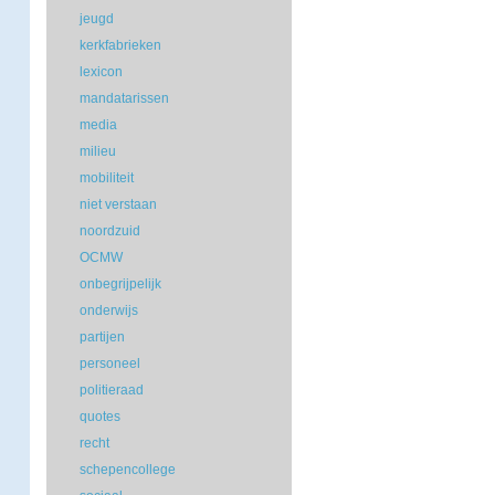
jeugd
kerkfabrieken
lexicon
mandatarissen
media
milieu
mobiliteit
niet verstaan
noordzuid
OCMW
onbegrijpelijk
onderwijs
partijen
personeel
politieraad
quotes
recht
schepencollege