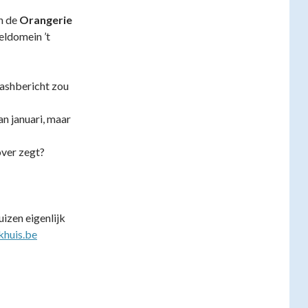
n de
Orangerie
eldomein ’t
lashbericht zou
an januari, maar
over zegt?
uizen eigenlijk
khuis.be