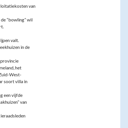
loitatiekosten van
 de “bowling” wil
t.
jpen valt.
reekhuizen in de
 provincie
meland, het
 Zuid-West-
 soort villa in
g een vijfde
“pakhuizen” van
cieraadsleden