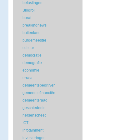
belastingen
Blogroll
borat
breakingnews
buitenland
burgemeester
cultuur
democratie
demografie
economie
errata
gemeentebedrijven
gemeentefinanciën
gemeenteraad
geschiedenis
hersenscheet
ICT
infotainment
investeringen