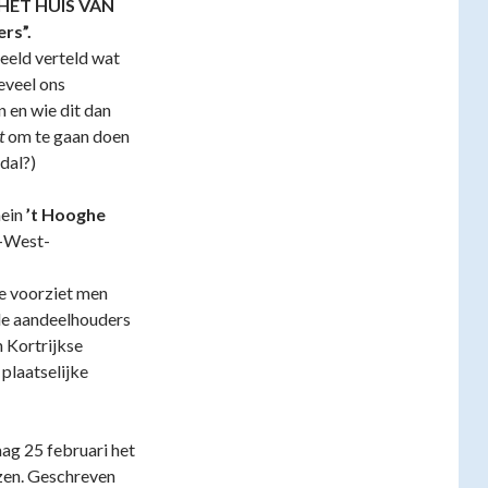
HET HUIS VAN
rs”.
beeld verteld wat
eveel ons
n en wie dit dan
t
om te gaan doen
dal?)
mein
’t Hooghe
d-West-
ie voorziet men
 de aandeelhouders
n Kortrijkse
plaatselijke
ag 25 februari het
ezen. Geschreven