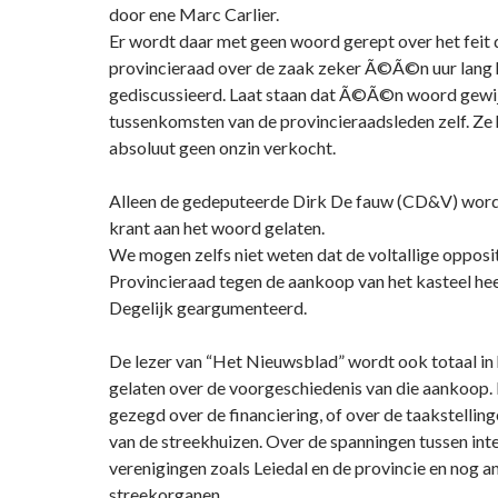
door ene Marc Carlier.
Er wordt daar met geen woord gerept over het feit 
provincieraad over de zaak zeker Ã©Ã©n uur lang 
gediscussieerd. Laat staan dat Ã©Ã©n woord gewij
tussenkomsten van de provincieraadsleden zelf. Z
absoluut geen onzin verkocht.
Alleen de gedeputeerde Dirk De fauw (CD&V) wor
krant aan het woord gelaten.
We mogen zelfs niet weten dat de voltallige opposit
Provincieraad tegen de aankoop van het kasteel he
Degelijk geargumenteerd.
De lezer van “Het Nieuwsblad” wordt ook totaal in
gelaten over de voorgeschiedenis van die aankoop. 
gezegd over de financiering, of over de taakstellin
van de streekhuizen. Over de spanningen tussen int
verenigingen zoals Leiedal en de provincie en nog a
streekorganen.