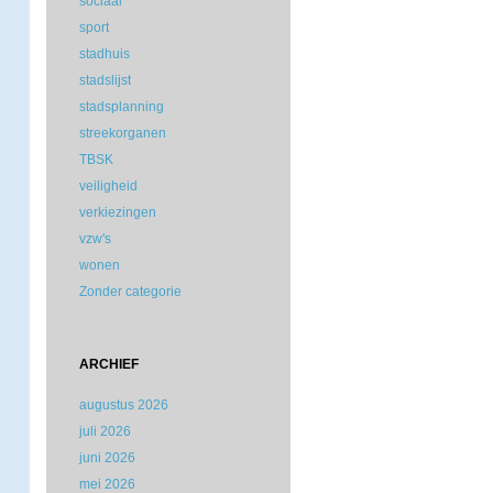
sociaal
sport
stadhuis
stadslijst
stadsplanning
streekorganen
TBSK
veiligheid
verkiezingen
vzw's
wonen
Zonder categorie
ARCHIEF
augustus 2026
juli 2026
juni 2026
mei 2026