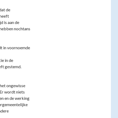
dat de
heeft
d is aan de
e hebben nochtans
dt in voornoemde
ie in de
eft gestemd.
 het ongewisse
Er wordt niets
gen en de werking
ergemeentelijke
ndere