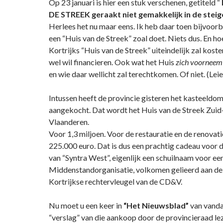
Op 23 januari is hier een stuk verschenen, getiteld “
DE STREEK geraakt niet gemakkelijk in de steige
Herlees het nu maar eens. Ik heb daar toen bijvoor
een “Huis van de Streek” zoal doet. Niets dus. En ho
Kortrijks “Huis van de Streek” uiteindelijk zal koste
wel wil financieren. Ook wat het Huis
zich voorneem
en wie daar wellicht zal terechtkomen. Of niet. (Leie
Intussen heeft de provincie gisteren het kasteeldo
aangekocht. Dat wordt het Huis van de Streek Zui
Vlaanderen.
Voor 1,3 miljoen. Voor de restauratie en de renovat
225.000 euro. Dat is dus een prachtig cadeau voor
van “Syntra West”, eigenlijk een schuilnaam voor ee
Middenstandorganisatie, volkomen gelieerd aan de 
Kortrijkse rechtervleugel van de CD&V.
Nu moet u een keer in
“Het Nieuwsblad”
van vanda
“verslag” van die aankoop door de provincieraad l