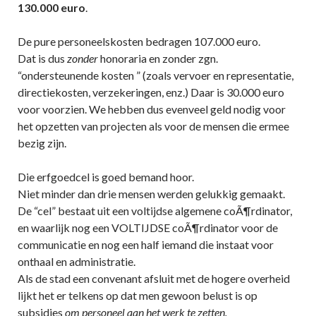
130.000 euro
.
De pure personeelskosten bedragen 107.000 euro.
Dat is dus
zonder
honoraria en zonder zgn.
“ondersteunende kosten ” (zoals vervoer en representatie,
directiekosten, verzekeringen, enz.) Daar is 30.000 euro
voor voorzien. We hebben dus evenveel geld nodig voor
het opzetten van projecten als voor de mensen die ermee
bezig zijn.
Die erfgoedcel is goed bemand hoor.
Niet minder dan drie mensen werden gelukkig gemaakt.
De “cel” bestaat uit een voltijdse algemene coÃ¶rdinator,
en waarlijk nog een VOLTIJDSE coÃ¶rdinator voor de
communicatie en nog een half iemand die instaat voor
onthaal en administratie.
Als de stad een convenant afsluit met de hogere overheid
lijkt het er telkens op dat men gewoon belust is op
subsidies
om personeel aan het werk te zetten.