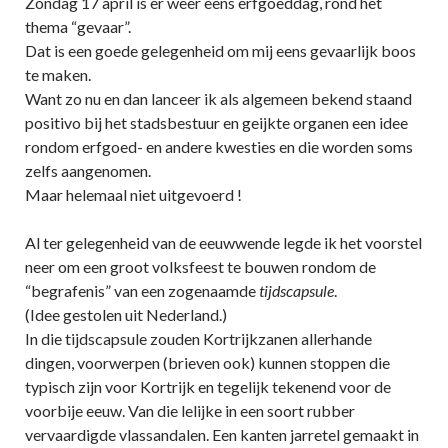
Zondag 17 april is er weer eens erfgoeddag, rond het
thema “gevaar”.
Dat is een goede gelegenheid om mij eens gevaarlijk boos
te maken.
Want zo nu en dan lanceer ik als algemeen bekend staand
positivo bij het stadsbestuur en geijkte organen een idee
rondom erfgoed- en andere kwesties en die worden soms
zelfs aangenomen.
Maar helemaal niet uitgevoerd !
Al ter gelegenheid van de eeuwwende legde ik het voorstel
neer om een groot volksfeest te bouwen rondom de
“begrafenis” van een zogenaamde
tijdscapsule
.
(Idee gestolen uit Nederland.)
In die tijdscapsule zouden Kortrijkzanen allerhande
dingen, voorwerpen (brieven ook) kunnen stoppen die
typisch zijn voor Kortrijk en tegelijk tekenend voor de
voorbije eeuw. Van die lelijke in een soort rubber
vervaardigde vlassandalen. Een kanten jarretel gemaakt in