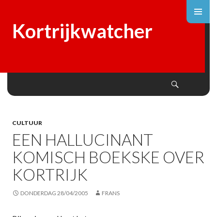
Kortrijkwatcher
Search
SKIP
TO
CONTENT
CULTUUR
EEN HALLUCINANT
KOMISCH BOEKSKE OVER
KORTRIJK
DONDERDAG 28/04/2005
FRANS