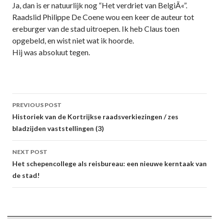
Ja, dan is er natuurlijk nog “Het verdriet van BelgiÃ«”.
Raadslid Philippe De Coene wou een keer de auteur tot
ereburger van de stad uitroepen. Ik heb Claus toen
opgebeld, en wist niet wat ik hoorde.
Hij was absoluut tegen.
Post
PREVIOUS POST
navigation
Historiek van de Kortrijkse raadsverkiezingen / zes
bladzijden vaststellingen (3)
NEXT POST
Het schepencollege als reisbureau: een nieuwe kerntaak van
de stad!