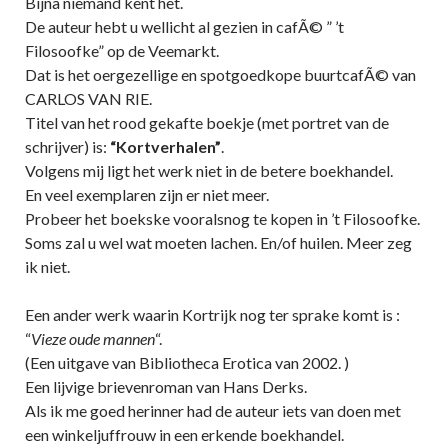
Bijna niemand kent het.
De auteur hebt u wellicht al gezien in cafÃ© ” ’t
Filosoofke” op de Veemarkt.
Dat is het oergezellige en spotgoedkope buurtcafÃ© van
CARLOS VAN RIE.
Titel van het rood gekafte boekje (met portret van de
schrijver) is:
“Kortverhalen”
.
Volgens mij ligt het werk niet in de betere boekhandel.
En veel exemplaren zijn er niet meer.
Probeer het boekske vooralsnog te kopen in ’t Filosoofke.
Soms zal u wel wat moeten lachen. En/of huilen. Meer zeg
ik niet.
Een ander werk waarin Kortrijk nog ter sprake komt is :
“
Vieze oude mannen
“.
(Een uitgave van Bibliotheca Erotica van 2002. )
Een lijvige brievenroman van Hans Derks.
Als ik me goed herinner had de auteur iets van doen met
een winkeljuffrouw in een erkende boekhandel.