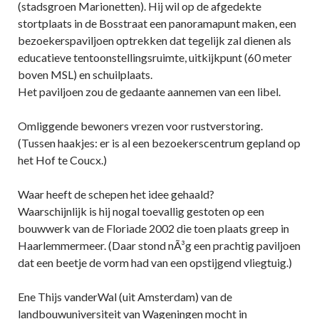
(stadsgroen Marionetten). Hij wil op de afgedekte
stortplaats in de Bosstraat een panoramapunt maken, een
bezoekerspaviljoen optrekken dat tegelijk zal dienen als
educatieve tentoonstellingsruimte, uitkijkpunt (60 meter
boven MSL) en schuilplaats.
Het paviljoen zou de gedaante aannemen van een libel.
Omliggende bewoners vrezen voor rustverstoring.
(Tussen haakjes: er is al een bezoekerscentrum gepland op
het Hof te Coucx.)
Waar heeft de schepen het idee gehaald?
Waarschijnlijk is hij nogal toevallig gestoten op een
bouwwerk van de Floriade 2002 die toen plaats greep in
Haarlemmermeer. (Daar stond nÃ³g een prachtig paviljoen
dat een beetje de vorm had van een opstijgend vliegtuig.)
Ene Thijs vanderWal (uit Amsterdam) van de
landbouwuniversiteit van Wageningen mocht in