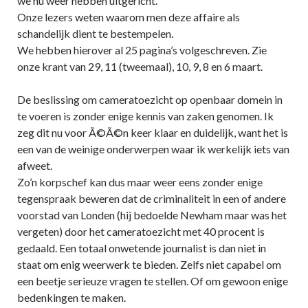
we nu weer hebben uitgericht.
Onze lezers weten waarom men deze affaire als
schandelijk dient te bestempelen.
We hebben hierover al 25 pagina’s volgeschreven. Zie
onze krant van 29, 11 (tweemaal), 10, 9, 8 en 6 maart.
De beslissing om cameratoezicht op openbaar domein in
te voeren is zonder enige kennis van zaken genomen. Ik
zeg dit nu voor Ã©Ã©n keer klaar en duidelijk, want het is
een van de weinige onderwerpen waar ik werkelijk iets van
afweet.
Zo’n korpschef kan dus maar weer eens zonder enige
tegenspraak beweren dat de criminaliteit in een of andere
voorstad van Londen (hij bedoelde Newham maar was het
vergeten) door het cameratoezicht met 40 procent is
gedaald. Een totaal onwetende journalist is dan niet in
staat om enig weerwerk te bieden. Zelfs niet capabel om
een beetje serieuze vragen te stellen. Of om gewoon enige
bedenkingen te maken.