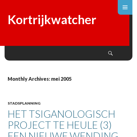
Kortrijkwatcher
Search
SKIP
TO
CONTENT
Monthly Archives: mei 2005
STADSPLANNING
HET TSIGANOLOGISCH
PROJECT TE HEULE (3)
EEN NIEUWE WENDING