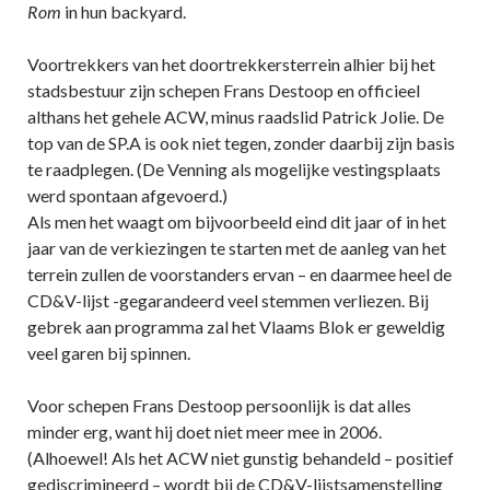
Rom
in hun backyard.
Voortrekkers van het doortrekkersterrein alhier bij het
stadsbestuur zijn schepen Frans Destoop en officieel
althans het gehele ACW, minus raadslid Patrick Jolie. De
top van de SP.A is ook niet tegen, zonder daarbij zijn basis
te raadplegen. (De Venning als mogelijke vestingsplaats
werd spontaan afgevoerd.)
Als men het waagt om bijvoorbeeld eind dit jaar of in het
jaar van de verkiezingen te starten met de aanleg van het
terrein zullen de voorstanders ervan – en daarmee heel de
CD&V-lijst -gegarandeerd veel stemmen verliezen. Bij
gebrek aan programma zal het Vlaams Blok er geweldig
veel garen bij spinnen.
Voor schepen Frans Destoop persoonlijk is dat alles
minder erg, want hij doet niet meer mee in 2006.
(Alhoewel! Als het ACW niet gunstig behandeld – positief
gediscrimineerd – wordt bij de CD&V-lijstsamenstelling