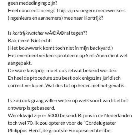
geen mededinging zijn?
Heel concreet: brengt Thijs zijn vroegere medewerkers
(ingenieurs en aannemers) mee naar Kortrijk?
Is
kortrijkwatcher
wÃ©Ã©ral tegen??
Bah, neen! Niet echt.
(Het bouwwerk komt toch niet in mijn backyard.)
Het eventueel verkeersprobleem op Sint-Anna dient wel
aangepakt.
De ware kostprijs moet ook ietwat bekend worden.
En heel de procedure zou best ook enigszins juridisch
correct verlopen. Wat dus tot op heden niet het geval is.
Ik zou ook graag willen weten op welk soort van libel het
ontwerp is gebaseerd.
Wereldwijd zijn er 6000 bekend. Bij ons in de Nederlanden
toch wel 70. Ik zou opteren voor de “Cordelugaster
Philippus Hero”, de grootste Europese echte libel.