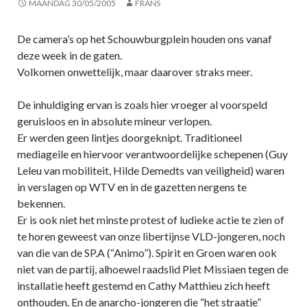
MAANDAG 30/05/2005
FRANS
De camera’s op het Schouwburgplein houden ons vanaf
deze week in de gaten.
Volkomen onwettelijk, maar daarover straks meer.
De inhuldiging ervan is zoals hier vroeger al voorspeld
geruisloos en in absolute mineur verlopen.
Er werden geen lintjes doorgeknipt. Traditioneel
mediageile en hiervoor verantwoordelijke schepenen (Guy
Leleu van mobiliteit, Hilde Demedts van veiligheid) waren
in verslagen op WTV en in de gazetten nergens te
bekennen.
Er is ook niet het minste protest of ludieke actie te zien of
te horen geweest van onze libertijnse VLD-jongeren, noch
van die van de SP.A (“Animo”). Spirit en Groen waren ook
niet van de partij, alhoewel raadslid Piet Missiaen tegen de
installatie heeft gestemd en Cathy Matthieu zich heeft
onthouden. En de anarcho-jongeren die “het straatje”