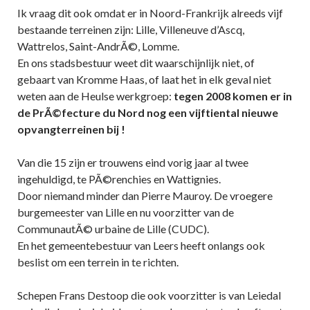
Ik vraag dit ook omdat er in Noord-Frankrijk alreeds vijf
bestaande terreinen zijn: Lille, Villeneuve d’Ascq,
Wattrelos, Saint-AndrÃ©, Lomme.
En ons stadsbestuur weet dit waarschijnlijk niet, of
gebaart van Kromme Haas, of laat het in elk geval niet
weten aan de Heulse werkgroep:
tegen 2008 komen er in
de PrÃ©fecture du Nord nog een vijftiental nieuwe
opvangterreinen bij !
Van die 15 zijn er trouwens eind vorig jaar al twee
ingehuldigd, te PÃ©renchies en Wattignies.
Door niemand minder dan Pierre Mauroy. De vroegere
burgemeester van Lille en nu voorzitter van de
CommunautÃ© urbaine de Lille (CUDC).
En het gemeentebestuur van Leers heeft onlangs ook
beslist om een terrein in te richten.
Schepen Frans Destoop die ook voorzitter is van Leiedal