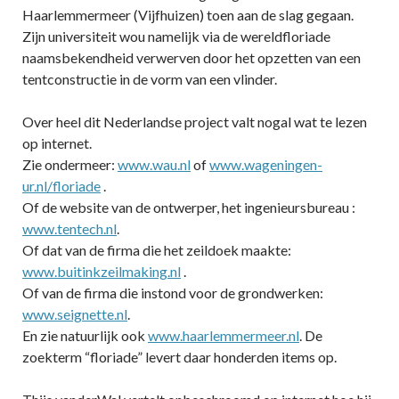
Haarlemmermeer (Vijfhuizen) toen aan de slag gegaan.
Zijn universiteit wou namelijk via de wereldfloriade
naamsbekendheid verwerven door het opzetten van een
tentconstructie in de vorm van een vlinder.
Over heel dit Nederlandse project valt nogal wat te lezen
op internet.
Zie ondermeer:
www.wau.nl
of
www.wageningen-
ur.nl/floriade
.
Of de website van de ontwerper, het ingenieursbureau :
www.tentech.nl
.
Of dat van de firma die het zeildoek maakte:
www.buitinkzeilmaking.nl
.
Of van de firma die instond voor de grondwerken:
www.seignette.nl
.
En zie natuurlijk ook
www.haarlemmermeer.nl
. De
zoekterm “floriade” levert daar honderden items op.