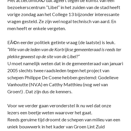
Het actiecomitÃ© dat ageert tegen de komst van een
bezoekerscentrum “Libel” in het zuiden van de stad heeft
vorige zondag aan het College 13 bijzonder interessante
vragen gesteld. Ze zijn wel nogal technisch van aard. En
men heeft er enkele vergeten.
EÃ©n eerder politiek getinte vraag (de laatste) is leuk.
“Wie van de leden van de Kortrijkse gemeenteraad is reeds ter
plekke geweest op de site van de Libel?”
U moet namelijk weten dat in de gemeenteraad van januari
2005 slechts twee raadsleden tegen het project van
schepen Philippe De Coene hebben gestemd: Godelieve
Vanhoutte (NV.A) en Catthy Matthieu (nog wel van
Groen!) . Dat zijn dus de kenners.
Voor we verder gaan veronderstel ik nu wel dat onze
lezers een beetje weten waarover het gaat.
Reeds geruime tijd droomt de schepen van milieu van een
uniek bouwwerk in het kader van Groen Lint Zuid