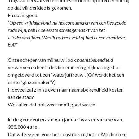
Thijs vanderWal vertelt onbeschroomd op internet hoe hij
op dat vlinderidee is gekomen.
En dat is goed.
“Op een vrijdagavond, na het consumeren van een fles goede
rode wijn, heb ik de eerste schets gemaakt van het
vlinderpaviljoen. Was ik nu beneveld of had ik een creatieve
bui?”
Onze schepen van milieu wil ook
naamsbekendheid
verwerven en heeft de vlinder in een gelijkaardige bui
omgetoverd tot een “waterjuffrouw”. (Of wordt het een
echte “glazenmaker”?)
Hoeveel zal zijn streven naar naamsbekendheid kosten
aan de stad?
We zullen dat ook weer nooit goed weten.
In de gemeenteraad van januari was er sprake van
300.000 euro
.
Dat wil zeggen: voor het construeren, het coÃ¶rdineren,