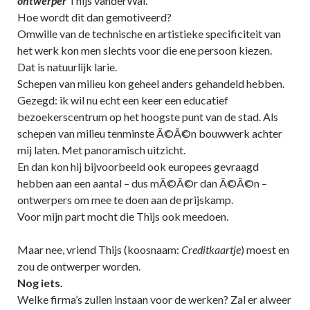
ontwerper
Thijs vanderWal.
Hoe wordt dit dan gemotiveerd?
Omwille van de technische en artistieke specificiteit van
het werk kon men slechts voor die ene persoon kiezen.
Dat is natuurlijk larie.
Schepen van milieu kon geheel anders gehandeld hebben.
Gezegd: ik wil nu echt een keer een educatief
bezoekerscentrum op het hoogste punt van de stad. Als
schepen van milieu tenminste Ã©Ã©n bouwwerk achter
mij laten. Met panoramisch uitzicht.
En dan kon hij bijvoorbeeld ook europees gevraagd
hebben aan een aantal – dus mÃ©Ã©r dan Ã©Ã©n –
ontwerpers om mee te doen aan de prijskamp.
Voor mijn part mocht die Thijs ook meedoen.
Maar nee, vriend Thijs (koosnaam:
Creditkaartje
) moest en
zou de ontwerper worden.
Nog iets.
Welke firma’s zullen instaan voor de werken? Zal er alweer