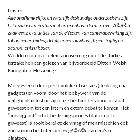
Luister.
Alle onafhankelijke en waarlijk deskundige onderzoekers zijn
het inzake cameratoezicht op openbaar domein over Ã©Ã©n
zaak eens: evaluaties van de effecten van camerabewaking zijn
tot op heden ondeugdelijk, onbetrouwbaar, tegenstrijdig en
daarom onbruikbaar.
Wedden dat onze beleidsmensen nog nooit de studies
terzake hebben gelezen van bijvoorbeeld Ditton, Welsh,
Faringhton, Hesseling?
Meegesleept door persoonlijke obsessies (de drang naar
gadgets) en vooral door het lobbywerk van de
veiligheidsindustrie zijn onze bestuurders nooit in staat
geweest om tot een intern en extern debat te komen. Het
“omslagpunt” in het beslissingsproces (dat er niet is
geweest) is nooit bereikt: de vraag of men misschien ook
zou kunnen besluiten om
net gÃ©Ã©n
camera’s te
plaatsen.