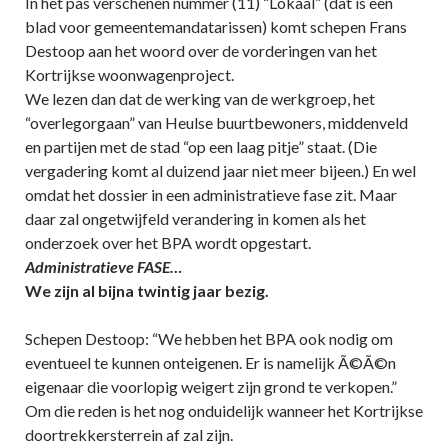
In het pas verschenen nummer (11) “Lokaal” (dat is een
blad voor gemeentemandatarissen) komt schepen Frans
Destoop aan het woord over de vorderingen van het
Kortrijkse woonwagenproject.
We lezen dan dat de werking van de werkgroep, het
“overlegorgaan” van Heulse buurtbewoners, middenveld
en partijen met de stad “op een laag pitje” staat. (Die
vergadering komt al duizend jaar niet meer bijeen.) En wel
omdat het dossier in een administratieve fase zit. Maar
daar zal ongetwijfeld verandering in komen als het
onderzoek over het BPA wordt opgestart.
Administratieve FASE…
We zijn al bijna twintig jaar bezig.
Schepen Destoop: “We hebben het BPA ook nodig om
eventueel te kunnen onteigenen. Er is namelijk Ã©Ã©n
eigenaar die voorlopig weigert zijn grond te verkopen.”
Om die reden is het nog onduidelijk wanneer het Kortrijkse
doortrekkersterrein af zal zijn.