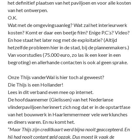
het definitief plaatsen van het paviljoen en voor alle kosten
van het ontwerpen.
O.K.
Wat met de omgevingsaanleg? Wat zal het interieurwerk
kosten? Komt er daar een beetje film? Enige P.C’.s? Video?
En hoe staat het later nog met de exploitatie? (Altijd
hetzelfde probleem hier in de stad, bij de plannenmakers.)
Van voorstudies (75.000 euro, zo las ik een keer in een
begroting) en allerhande contacten is ook al geen sprake.
Onze Thijs vanderWal is hier toch al geweest?
Die Thijs is een Hollander!
Lees in dit verband even mee op internet.
De hoofdaannemer (Gielissen) van het Nederlanse
vlinderpaviljoen herinnert zich nog dat er in de opstartfase
van het bouwwerk in Haarlemmermeer vele werklunches
en diners waren. En nu komt het.
“
Maar Thijs zijn creditkaart werd bijna nooit geaccepteerd. En
hij had nooit contant geld opzak. Dus moest ik vaak de