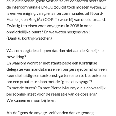
en in die hoedanigheid vast en zeker contacten heeft met
de intercommunale LMCU zou dit toch moeten weten. Er
is een vereniging van grensintercommunales uit Noord-
Frankrijk en BelgiÃ« (COPIT) waar hij van deel uitmaakt.
Twintig terreinen voor voyageurs in 2008 in onze
onmiddellijke buurt ! En we weten nergens van !
(Dank u, kortrijkwatcher.)
Waarom zegt de schepen dat dan niet aan de Kortrijkse
bevolking?
En waarom wordt er niet stante pede een Kortrijkse
delegatie van mandatarissen en burgers gevormd om een
keer die huidige en toekomstige terreinen te bezoeken en
om een praatje te slaan met de “gens du voyage”?
En met de buren? En met Pierre Mauroy die zich waarlijk
persoonlijk inzet voor de realisatie van de dossiers?
We kunnen er maar bij leren.
Als de “gens de voyage” zelf vinden dat ze genoeg