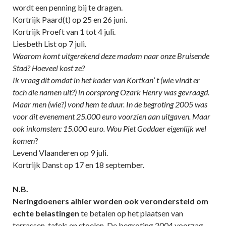
wordt een penning bij te dragen.
Kortrijk Paard(t) op 25 en 26 juni.
Kortrijk Proeft van 1 tot 4 juli.
Liesbeth List op 7 juli.
Waarom komt uitgerekend deze madam naar onze Bruisende
Stad? Hoeveel kost ze?
Ik vraag dit omdat in het kader van Kortkan’ t (wie vindt er
toch die namen uit?) in oorsprong Ozark Henry was gevraagd.
Maar men (wie?) vond hem te duur. In de begroting 2005 was
voor dit evenement 25.000 euro voorzien aan uitgaven. Maar
ook inkomsten: 15.000 euro. Wou Piet Goddaer eigenlijk wel
komen
?
Levend Vlaanderen op 9 juli.
Kortrijk Danst op 17 en 18 september.
N.B.
Neringdoeners alhier worden ook verondersteld om
echte belastingen
te betalen op het plaatsen van
terrassen, tafels en stoelen. De begroting 2004 voorzag