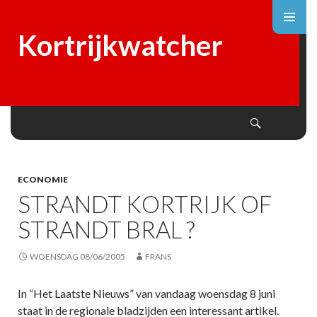
Kortrijkwatcher
Search
SKIP
TO
CONTENT
ECONOMIE
STRANDT KORTRIJK OF
STRANDT BRAL ?
WOENSDAG 08/06/2005
FRANS
In “Het Laatste Nieuws” van vandaag woensdag 8 juni
staat in de regionale bladzijden een interessant artikel.