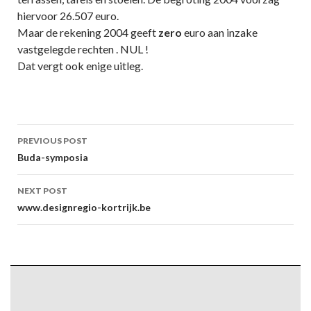
hiervoor 26.507 euro.
Maar de rekening 2004 geeft
zero
euro aan inzake
vastgelegde rechten . NUL !
Dat vergt ook enige uitleg.
Post
PREVIOUS POST
navigation
Buda-symposia
NEXT POST
www.designregio-kortrijk.be