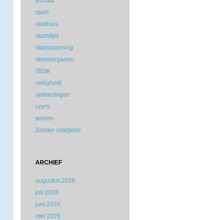
sociaal
sport
stadhuis
stadslijst
stadsplanning
streekorganen
TBSK
veiligheid
verkiezingen
vzw's
wonen
Zonder categorie
ARCHIEF
augustus 2026
juli 2026
juni 2026
mei 2026