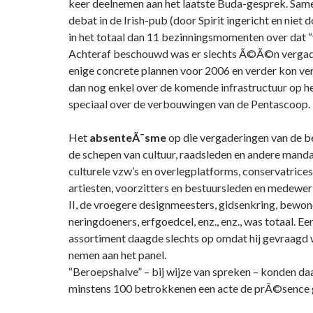
keer deelnemen aan het laatste Buda-gesprek. Sam
debat in de Irish-pub (door Spirit ingericht en niet d
in het totaal dan 11 bezinningsmomenten over dat “
Achteraf beschouwd was er slechts Ã©Ã©n verga
enige concrete plannen voor 2006 en verder kon v
dan nog enkel over de komende infrastructuur op he
speciaal over de verbouwingen van de Pentascoop.
Het
absenteÃ¯sme
op die vergaderingen van de b
de schepen van cultuur, raadsleden en andere manda
culturele vzw’s en overlegplatforms, conservatrices
artiesten, voorzitters en bestuursleden en medewer
II, de vroegere designmeesters, gidsenkring, bewone
neringdoeners, erfgoedcel, enz., enz., was totaal. Ee
assortiment daagde slechts op omdat hij gevraagd 
nemen aan het panel.
“Beroepshalve” – bij wijze van spreken – konden da
minstens 100 betrokkenen een acte de prÃ©sence 