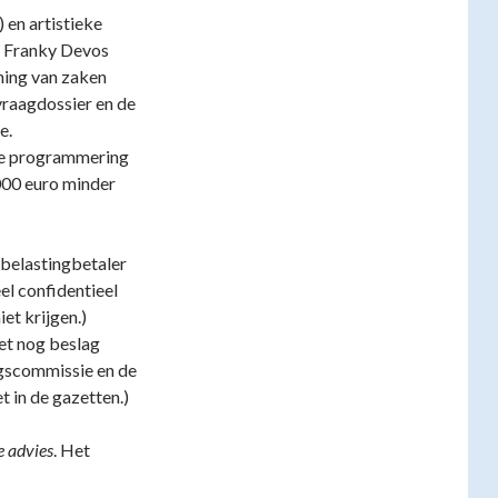
 en artistieke
r Franky Devos
ning van zaken
vraagdossier en de
e.
 de programmering
000 euro minder
 belastingbetaler
el confidentieel
et krijgen.)
et nog beslag
ngscommissie en de
t in de gazetten.)
e advies
. Het