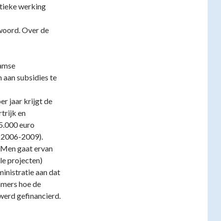
stieke werking
 woord. Over de
aamse
 aan subsidies te
er jaar krijgt de
trijk en
5.000 euro
 (2006-2009).
. Men gaat ervan
ale projecten)
inistratie aan dat
mmers hoe de
erd gefinancierd.