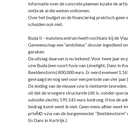
Informatie over de concrete plannen inzake de arti
ontbrak al die weken volkomen.
Over het budget en de financiering praktisch geen
schulden ook niet.
Buda II – kunstencentrum heeft nochtans bij de Vl
Gemeenschap een “ambitieus” dossier ingediend om
geraken.
De uitslag daarvan is nu bekend. Voor twee jaar en p
vzw Buda (een soort fusie van Limelight, Dans in Kor
Beeldenstorm) 800.000 euro. Er werd evenwel 1.16
gevraagd en nog wel voor een periode van vier jaar
De leiding van de nieuwe vzw is niettemin tevreden
uit dat de vroegere structurele (dit is: zonder speci
subsidie slechts 595.145 euro bedroeg. (Hoe de adm
bedrag komt weet ik niet. Geen mens alhier weet i
privÃ©-vzw van de burgemeester “Beeldenstorm” w
En Dans in Kortrijk.)