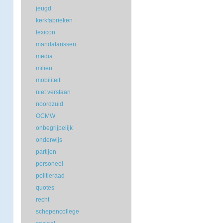
jeugd
kerkfabrieken
lexicon
mandatarissen
media
milieu
mobiliteit
niet verstaan
noordzuid
OCMW
onbegrijpelijk
onderwijs
partijen
personeel
politieraad
quotes
recht
schepencollege