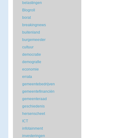
belastingen
Blogroll
borat
breakingnews
buitenland
burgemeester
cultuur
democratie
demografie
economie
errata
gemeentebedrijven
gemeentefinanciën
gemeenteraad
geschiedenis
hersenscheet
ICT
infotainment
investeringen