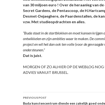
van 30 miljoen euro ! Over de heraanleg van de 
Secret Gardens, de Pentascoop, de H.Hartcamp
Desmet-Dejaeghere, de Paardenstallen, de ka
vzw. Met studieopdrachten en alles.
“Buda staat in de startblokken en moet kansen krijgen 
ontwikkelen en zijn ambities waar te maken. De commiss
project en wil het dan ook ten volle (voor de gevraagde v
ondersteunen.”
Dat is juist.
MORGEN OF ZO ALHIER OP DE WEBLOG NOG 
ADVIES VANUIT BRUSSEL.
Post
PREVIOUS POST
navigation
Buda kunstencentrum diende een zakelijk goed onde