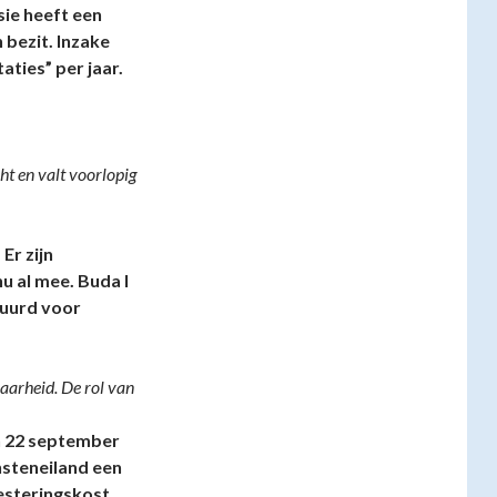
ie heeft een
 bezit. Inzake
aties” per jaar.
ht en valt voorlopig
Er zijn
u al mee. Buda I
huurd voor
laarheid. De rol van
n 22 september
nsteneiland een
esteringskost