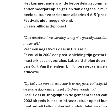
Het kan niet anders of de beoordelingscommiss
ander meerjarenplan gezien dan datgene in mijn
beeldcultuur voorziet men alleszins 4 Ã 5 “prest
Festivals niet meegerekend.
En een billboard-project.
“Ook de educatieve werking is nog niet grondig doordac
mager uit.”
Wat een negativo’s daar in Brussel !
Er zou al in 2003 een post-opleiding zijn gestart. 
masterklassen voorzien. Labo’s. Scholen doen n
van Kurt Van Belleghem blijft nog specaal inge
educatie.
“Op het vlak van infrastucuur is er nog geen volledige k
de stad is daaromtrent niet altijd even duidelijk.”
Hoe is dat nu mogelijk? In de gemeenteraad va
2003 alreeds is inzake infrastructuur op het ku
heel ontwikkelingsplan behandeld. Met een inv