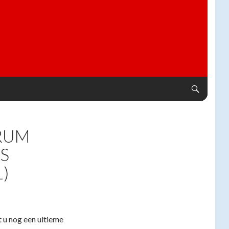
RUM
S
1)
 u nog een ultieme