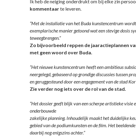
Ik heb de neiging onderdrukt om bij elke zin persoo
kommentaar
te leveren.
“Met de installatie van het Buda kunstencentrum wordt 
exemplarische manier getoond wat een stevige dosis sy
teweegbrengen.”
Zo bijvoorbeeld reppen de jaaractieplannen v
met geen woord over Buda.
“Het nieuwe kunstencentrum heeft een ambitieus subsid
neergelegd, gebaseerd op grondige discussies tussen pro
en geruggesteund door een engagement van de stad Kortr
Zie verder nog iets over de rol van de stad.
“Het dossier geeft blijk van een scherpe artistieke visie 
onderbouwde
zakelijke planning. Inhoudelijk maakt het duidelijke ke
gebied van de podiumkunsten en de film. Het beeldende k
daarbij nog enigszins achter.”