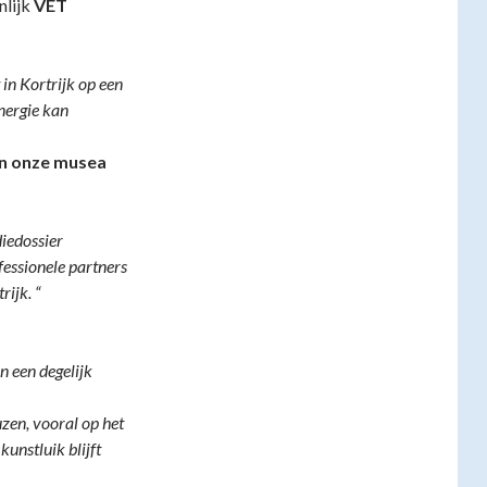
nlijk
VET
in Kortrijk op een
nergie kan
an onze musea
iedossier
fessionele partners
ijk. “
en een degelijk
uzen, vooral op het
unstluik blijft