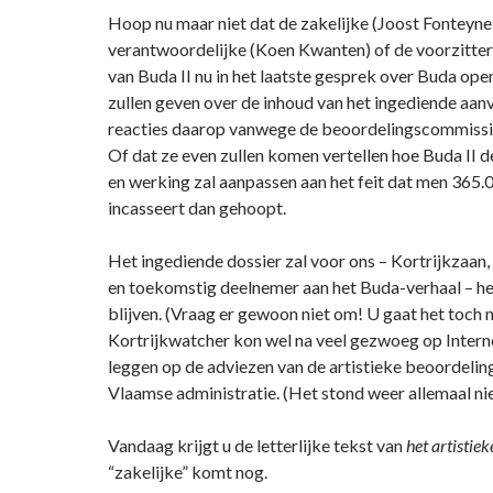
Hoop nu maar niet dat de zakelijke (Joost Fonteyne)
verantwoordelijke (Koen Kwanten) of de voorzitte
van Buda II nu in het laatste gesprek over Buda ope
zullen geven over de inhoud van het ingediende aan
reacties daarop vanwege de beoordelingscommissi
Of dat ze even zullen komen vertellen hoe Buda II
en werking zal aanpassen aan het feit dat men 365.
incasseert dan gehoopt.
Het ingediende dossier zal voor ons – Kortrijkzaan,
en toekomstig deelnemer aan het Buda-verhaal – he
blijven. (Vraag er gewoon niet om! U gaat het toch ni
Kortrijkwatcher kon wel na veel gezwoeg op Intern
leggen op de adviezen van de artistieke beoordeli
Vlaamse administratie. (Het stond weer allemaal nie
Vandaag krijgt u de letterlijke tekst van
het artistiek
“zakelijke” komt nog.