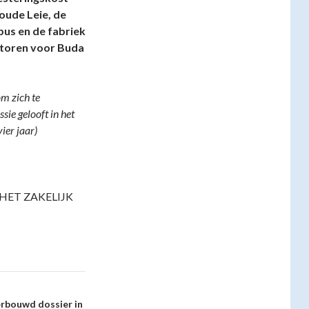
oude Leie, de
us en de fabriek
ntoren voor Buda
om zich te
ie gelooft in het
ier jaar)
HET ZAKELIJK
rbouwd dossier in