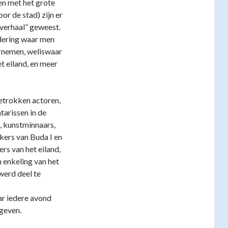
en met het grote
oor de stad) zijn er
verhaal” geweest.
dering waar men
ernemen, weliswaar
t eiland, en meer
etrokken actoren,
tarissen in de
, kunstminnaars,
kers van Buda I en
rs van het eiland,
n enkeling van het
werd deel te
ar iedere avond
geven.