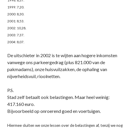
1998: 8,37.
1999: 7,20.
2000: 8,30.
2001: 8,53.
2002: 10,28.
2003: 7,37.
2004: 8,07.
De uitschieter in 2002 is te wijten aan hogere inkomsten
vanwege ons parkeergedrag (plus 821.000 van de
pakmadams), onze huisvuilzakken, de ophaling van
nijverheidsvuil, rioolnetten.
P.S.
Stad zelf betaalt ook belastingen. Maar heel weinig:
417.160 euro.
Bijvoorbeeld op onroerend goed en voertuigen.
Hiermee sluiten we onze lessen over de belastingen af, tenzij we nog