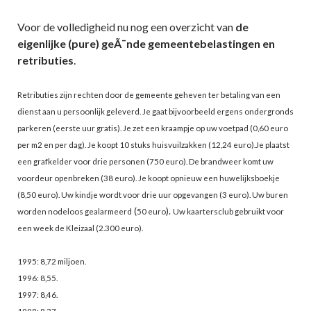
Voor de volledigheid nu nog een overzicht van
de
eigenlijke (pure) geÃ¯nde gemeentebelastingen
en
retributies
.
Retributies zijn rechten door de gemeente geheven ter betaling van een
dienst aan u persoonlijk geleverd. Je gaat bijvoorbeeld ergens ondergronds
parkeren (eerste uur gratis). Je zet een kraampje op uw voetpad (0,60 euro
per m2 en per dag). Je koopt 10 stuks huisvuilzakken (12,24 euro).Je plaatst
een grafkelder voor drie personen (750 euro).
De brandweer komt uw
voordeur openbreken (38 euro). Je koopt opnieuw een huwelijksboekje
(8,50 euro).
Uw kindje wordt voor drie uur opgevangen (3 euro). Uw buren
(
).
worden nodeloos gealarmeerd
50 euro
Uw kaartersclub gebruikt voor
een week de Kleizaal (2.300 euro).
1995: 8,72 miljoen.
1996: 8,55.
1997: 8,46.