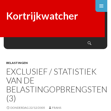
Kortrijkwatcher
Search
SKIP
TO
CONTENT
BELASTINGEN
EXCLUSIEF / STATISTIEK
VAN DE
BELASTINGOPBRENGSTEN
(3)
DONDERDAG 22/12/2005
FRANS