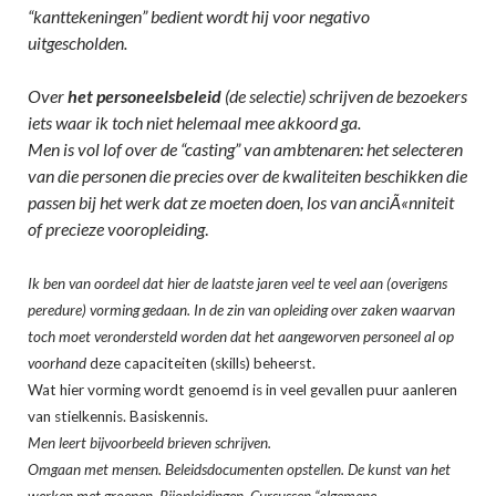
“kanttekeningen” bedient wordt hij voor negativo
uitgescholden.
Over
het personeelsbeleid
(de selectie) schrijven de bezoekers
iets waar ik toch niet helemaal mee akkoord ga.
Men is vol lof over de “casting” van ambtenaren: het selecteren
van die personen die precies over de kwaliteiten beschikken die
passen bij het werk dat ze moeten doen, los van anciÃ«nniteit
of
precieze vooropleiding
.
Ik ben van oordeel dat hier de laatste jaren veel te veel aan (overigens
peredure) vorming gedaan. In de zin van opleiding over zaken waarvan
toch moet verondersteld worden dat het aangeworven personeel al
op
voorhand
deze capaciteiten (skills) beheerst.
Wat hier vorming wordt genoemd is in veel gevallen puur aanleren
van stielkennis. Basiskennis.
Men leert bijvoorbeeld brieven schrijven.
Omgaan met mensen. Beleidsdocumenten opstellen. De kunst van het