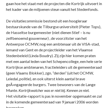
gaan hoe het staat met de projecten die Kortrijk uitvoert in
het kader van de miljoenen steun vanuit het Stedenfonds.
De visitatiecommissie bestond uit een hoogleraar
bestuurskunde van de Tilburgse universiteit (Pieter Tops),
de Hasseltse burgemeester (niet dienen Stief – is nu
zelfbenoemd gouverneur) , de voorzitster van het
Antwerpse OCMW, nog een ambtenaar uit de VISA-stad,
iemand van Gent en de projectleider van het Vlaamse
Stedenbeleid (Linda Boudry). Zij zijn hier komen praten
met een aantal leden van het Schepencollege, een hele serie
Kortrijkse ambtenaren, fractieleiders uit de gemeenteraad
(geen Vlaams Blokker), zgn. “derden” (uit het OCMW,
Leiedal, politie), en ook uiterst klein aantal brave
geÃ«ngageerde burgers. Twee bewoners van de Lange
Munte.
Kortrijkwatcher was er niet bij. Kennen ze niet.
Het visitatie-rapport is pas in november opgemaakt en zal
in de komende gemeenteraad van 9 januari 2006 worden
besproken.