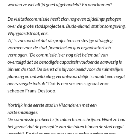
worden ze wel altijd goed afgehandeld? En voorkomen?
De visitatiecommissie heeft zich nog even zijdelings gebogen
over
de grote stadsprojecten
. Buda-eiland, stationsomgeving,
Wijngaardstraat, enz.
Zij is van oordeel dat die projecten een stevige uitdaging
vormen voor de stad, financieel en qua organisatorisch
vermogen.
“De commissie is er nog niet helemaal van
overtuigd dat de benodigde capaciteit voldoende aanwezig is
binnen de stad. De dienst die bijvoorbeeld voor de ruimtelijke
planning en ontwikkeling verantwoordelijk is maakt een nogal
overvraagde indruk.”
Dat is een serieus signaal voor
schepen Frans Destoop.
Kortrijk is de eerste stad in Vlaanderen met een
rastermanager
.
De commissie probeert zijn taken te omschrijven. Want ze had
het gevoel dat de perceptie van die taken binnen de stad nogal
verschilt. En dat er een gevaar voor overbevraging en een