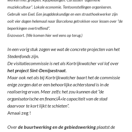
werken met groepen. Rijopleidingen. Cursussen “algemene
muziekcultuur”. Lokale economie. Tentoonstellingen organiseren.
Gebruik van Exel. Een jeugddeskundige en een straathoekwerker zijn
ooit vier dagen helemaal naar Barcelona getrokken voor lessen over “de
beperkingen overtreffend”.
Enzovoort. (We komen hier wel eens op terug.)
In een vorig stuk zagen we wat de concrete projecten van het
Stedenfonds zijn.
De visitatiecommissie is net als Kortrijkwatcher vol lof over
het project Sint-Denijsestraat
.
Maar ook net als bij Kortrijkwatcher baart het de commissie
enige zorgen dat er een behoorlijke achterstand is in de
realisering ervan. Meer zelfs: het zou kunnen dat “de
organisatorische en
financiÃ«le capaciteit van de stad
daarvoor te kort lijkt te schieten”.
Amaai zeg !
Over
de buurtwerking en de gebiedswerking
plaatst de