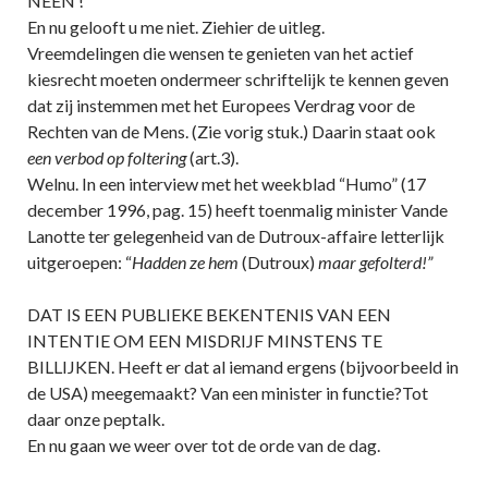
NEEN !
En nu gelooft u me niet. Ziehier de uitleg.
Vreemdelingen die wensen te genieten van het actief
kiesrecht moeten ondermeer schriftelijk te kennen geven
dat zij instemmen met het Europees Verdrag voor de
Rechten van de Mens. (Zie vorig stuk.) Daarin staat ook
een verbod op foltering
(art.3).
Welnu. In een interview met het weekblad “Humo” (17
december 1996, pag. 15) heeft toenmalig minister Vande
Lanotte ter gelegenheid van de Dutroux-affaire letterlijk
uitgeroepen: “
Hadden ze hem
(Dutroux)
maar gefolterd!”
DAT IS EEN PUBLIEKE BEKENTENIS VAN EEN
INTENTIE OM EEN MISDRIJF MINSTENS TE
BILLIJKEN. Heeft er dat al iemand ergens (bijvoorbeeld in
de USA) meegemaakt? Van een minister in functie?Tot
daar onze peptalk.
En nu gaan we weer over tot de orde van de dag.