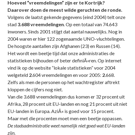
Hoeveel “vreemdelingen” zijn er te Kortrijk?
Daarover doen de meest wilde geruchten de ronde.
Volgens de laatst gekende gegevens (eind 2004) telt onze
stad
3.688 vreemdelingen
. Op een totaal van 74.643
inwoners. Sinds 2001 stijgt dat aantal nauwelijks. Nog in
2004 waren er hier 122 zogenaamde UNO-vluchtelingen.
De hoogste aantallen zijn Afghanen (23) en Russen (14).
Het wordt een beetje tijd dat onze administraties de
statistieken bijhouden of beter definiÃ«ren. Op internet
vind ik op de website “lokale statistieken” voor 2004
welgeteld
2
.604 vreemdelingen en voor 2005:
2
.668.
Zelfs als men de personen op het wachtregister aftrekt
kloppen de cijfers nog niet.
Van die 3.688 vreemdelingen dus komen er 32 procent uit
Afrika, 28 procent uit EU-landen en nog 21 procent uit niet
EU-landen in Europa. AziÃ« is goed voor 15 procent.
Maar met die procenten moet men een beetje oppassen.
De stadsadministratie weet namelijk niet goed wat EU-landen
zijn
.