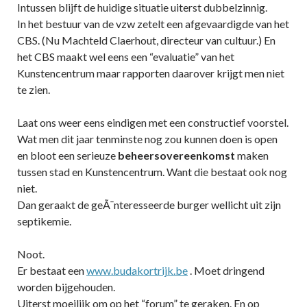
Intussen blijft de huidige situatie uiterst dubbelzinnig.
In het bestuur van de vzw zetelt een afgevaardigde van het
CBS. (Nu Machteld Claerhout, directeur van cultuur.) En
het CBS maakt wel eens een “evaluatie” van het
Kunstencentrum maar rapporten daarover krijgt men niet
te zien.
Laat ons weer eens eindigen met een constructief voorstel.
Wat men dit jaar tenminste nog zou kunnen doen is open
en bloot een serieuze
beheersovereenkomst
maken
tussen stad en Kunstencentrum. Want die bestaat ook nog
niet.
Dan geraakt de geÃ¯nteresseerde burger wellicht uit zijn
septikemie.
Noot.
Er bestaat een
www.budakortrijk.be
. Moet dringend
worden bijgehouden.
Uiterst moeilijk om op het “forum” te geraken. En op