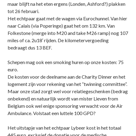
maar blijft na het eten ergens (Londen, Ashford?) plakken
tot 26 februari.
Het echtpaar gaat met de wagen via Eurochunnel. Van hier
naar Calais (via Poperinge) gaat het om 132 km. Van
Folkestone (merge into M20 and take M26 ramp) nog 107
miles of ca. 2u18′ rijden. De kilometervergoeding
bedraagt dus 13 BEF.
Schepen mag ook een smoking huren op onze kosten: 75
euro.
De kosten voor de deelname aan de Charity Dinner en het
logement zijn voor rekening van het “twinning committee”.
Maar onze stad zorgt wel voor relatiegeschenken (bedrag
onbekend) en natuurlijk wordt van mister Lieven from
Belgium ook wel enige sponsoring verwacht voor de Air
Ambulance. Volstaat een luttele 100 GPD?
Het uitstapje van het echtpaar Lybeer kost in het totaal
445 euro, exclusief de donatie voor de medische