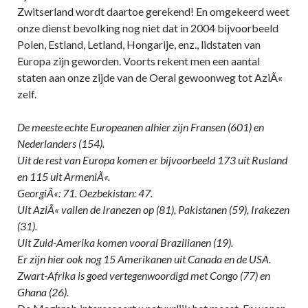
Zwitserland wordt daartoe gerekend! En omgekeerd weet
onze dienst bevolking nog niet dat in 2004 bijvoorbeeld
Polen, Estland, Letland, Hongarije, enz., lidstaten van
Europa zijn geworden. Voorts rekent men een aantal
staten aan onze zijde van de Oeral gewoonweg tot AziÃ«
zelf.
De meeste echte Europeanen alhier zijn Fransen (601) en
Nederlanders (154).
Uit de rest van Europa komen er bijvoorbeeld 173 uit Rusland
en 115 uit ArmeniÃ«.
GeorgiÃ«: 71. Oezbekistan: 47.
Uit AziÃ« vallen de Iranezen op (81), Pakistanen (59), Irakezen
(31).
Uit Zuid-Amerika komen vooral Brazilianen (19).
Er zijn hier ook nog 15 Amerikanen uit Canada en de USA.
Zwart-Afrika is goed vertegenwoordigd met Congo (77) en
Ghana (26).