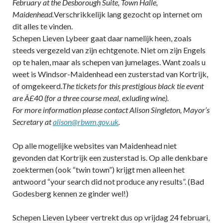
February at the Desborough Suite, Town Halle,
Maidenhead.
Verschrikkelijk lang gezocht op internet om
dit alles te vinden.
Schepen Lieven Lybeer gaat daar namelijk heen, zoals
steeds vergezeld van zijn echtgenote. Niet om zijn Engels
op te halen, maar als schepen van jumelages. Want zoals u
weet is Windsor-Maidenhead een zusterstad van Kortrijk,
of omgekeerd.
The tickets for this prestigious black tie event
are Â£40 (for a three course meal, exluding wine).
For more information please contact Alison Singleton, Mayor’s
Secretary at
alison@rbwm.gov.uk
.
Op alle mogelijke websites van Maidenhead niet
gevonden dat Kortrijk een zusterstad is. Op alle denkbare
zoektermen (ook “twin town”) krijgt men alleen het
antwoord “your search did not produce any results”. (Bad
Godesberg kennen ze ginder wel!)
Schepen Lieven Lybeer vertrekt dus op vrijdag 24 februari,