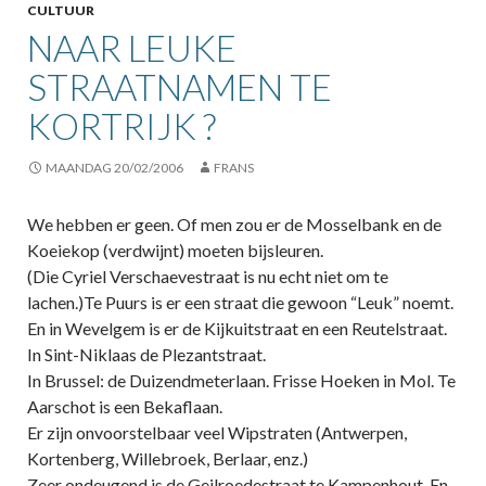
CULTUUR
NAAR LEUKE
STRAATNAMEN TE
KORTRIJK ?
MAANDAG 20/02/2006
FRANS
We hebben er geen. Of men zou er de Mosselbank en de
Koeiekop (verdwijnt) moeten bijsleuren.
(Die Cyriel Verschaevestraat is nu echt niet om te
lachen.)Te Puurs is er een straat die gewoon “Leuk” noemt.
En in Wevelgem is er de Kijkuitstraat en een Reutelstraat.
In Sint-Niklaas de Plezantstraat.
In Brussel: de Duizendmeterlaan. Frisse Hoeken in Mol. Te
Aarschot is een Bekaflaan.
Er zijn onvoorstelbaar veel Wipstraten (Antwerpen,
Kortenberg, Willebroek, Berlaar, enz.)
Zeer ondeugend is de Geilroedestraat te Kampenhout. En