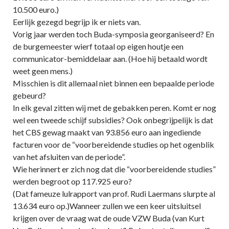
10.500 euro.)
Eerlijk gezegd begrijp ik er niets van.
Vorig jaar werden toch Buda-symposia georganiseerd? En
de burgemeester wierf totaal op eigen houtje een
communicator-bemiddelaar aan. (Hoe hij betaald wordt
weet geen mens.)
Misschien is dit allemaal niet binnen een bepaalde periode
gebeurd?
In elk geval zitten wij met de gebakken peren. Komt er nog
wel een tweede schijf subsidies? Ook onbegrijpelijk is dat
het CBS gewag maakt van 93.856 euro aan ingediende
facturen voor de “voorbereidende studies op het ogenblik
van het afsluiten van de periode”.
Wie herinnert er zich nog dat die “voorbereidende studies”
werden begroot op 117.925 euro?
(Dat fameuze lulrapport van prof. Rudi Laermans slurpte al
13.634 euro op.)Wanneer zullen we een keer uitsluitsel
krijgen over de vraag wat de oude VZW Buda (van Kurt