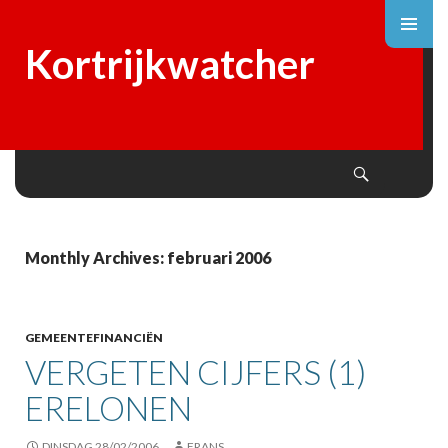
Kortrijkwatcher
Search
SKIP
TO
CONTENT
Monthly Archives: februari 2006
GEMEENTEFINANCIËN
VERGETEN CIJFERS (1)
ERELONEN
DINSDAG 28/02/2006
FRANS