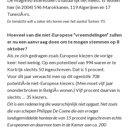
De Maghreb interesseert u natuurlijk het meest. Er wonen
hier (in 2004) 596 Marokkanen, 119 Algerijnen en 17
TunesiÃ«rs.
En tenslotte wilt u zeker iets horen over het aantal Turken: 95.
Hoeveel van die niet-Europese “vreemdelingen” zullen
er nu een aanvraag doen om te mogen stemmen op 8
oktober?
Als ze zich gedragen zoals Europese kiezers de vorige
keer: heel weinig. Op een potentieel van 994 waren er te
Kortrijk slechts 50 ingeschreven. Dat is 5 procent.
Voor dit jaar verwacht men op dit ogenblik 708
potentiÃ«le niet-Europese kiezers. (Men moet vijf jaar
ononderbroken in BelgiÃ« wonen.) Vijf procent daarvan is
slechts … 35 kiezers.
Dit is een redenering die waarschijnlijk niet opgaat. Net zoals
die van schepen Philippe De Coene die een vroeger
landsgemiddelde hanteerde van 15 procent ingeschreven echte
Europeanen en daarmee toen in de Kamer aan ca. 200