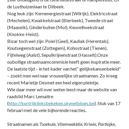
de Lusthuizenlaan te Dilbeek.
Nog leuk zijn: Kernenergiestraat (Wilrijk), Elektricstraat
(Mechelen), Kwakkelstraat (Bierbeek), Tweede straat
(Maaseik), Ginderbuiten (Mol), Keuvelhoekstraat
(Knokke-Heist).
Bizar toch wel zijn: Poiel (Geel), Kauliak (Herentals),
Knutsegemstraat (Zottegem), Kohostraat (Tienen),
Fijfelweg (Aalst), Sepulkrijnenstraat (Hasselt).Onze
oubollige straatnaamcommisie heeft geen inspiratie meer.
De laatste tijd – in het kader van het” gelijkekansenbeleid”
– zoekt men wel naar vrouwelijke straatnamen. Zo kreeg
recent Marietje Desmet een heel eigen pleintje.
Wie daar meer wil over weten leest maar de website van
raadslid Marc Lemaitre
(
http://kortrijklinksbekeken.skynetblogs.be
). Stuk van 17
februari met de vele bijhorende reacties.
Straatnamen als
Tsoekule, Vliemwekblie, Kriwie, Partlojke,