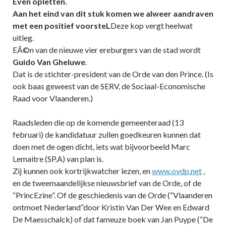
Even opletten.
Aan het eind van dit stuk komen we alweer aandraven
met een positief voorsteL
Deze kop vergt heelwat
uitleg.
EÃ©n van de nieuwe vier ereburgers van de stad wordt
Guido Van Gheluwe
.
Dat is de stichter-president van de Orde van den Prince. (Is
ook baas geweest van de SERV, de Sociaal-Economische
Raad voor Vlaanderen.)
Raadsleden die op de komende gemeenteraad (13
februari) de kandidatuur zullen goedkeuren kunnen dat
doen met de ogen dicht, iets wat bijvoorbeeld Marc
Lemaitre (SP.A) van plan is.
Zij kunnen ook kortrijkwatcher lezen, en
www.ovdp.net
,
en de tweemaandelijkse nieuwsbrief van de Orde, of de
“PrincEzine”. Of de geschiedenis van de Orde (“Vlaanderen
ontmoet Nederland”door Kristin Van Der Wee en Edward
De Maesschalck) of dat fameuze boek van Jan Puype (“De