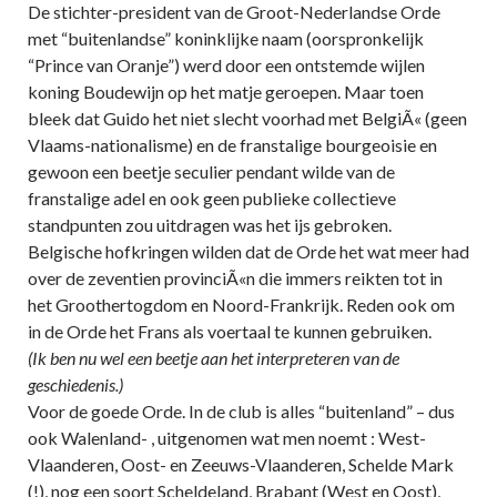
De stichter-president van de Groot-Nederlandse Orde
met “buitenlandse” koninklijke naam (oorspronkelijk
“Prince van Oranje”) werd door een ontstemde wijlen
koning Boudewijn op het matje geroepen. Maar toen
bleek dat Guido het niet slecht voorhad met BelgiÃ« (geen
Vlaams-nationalisme) en de franstalige bourgeoisie en
gewoon een beetje seculier pendant wilde van de
franstalige adel en ook geen publieke collectieve
standpunten zou uitdragen was het ijs gebroken.
Belgische hofkringen wilden dat de Orde het wat meer had
over de zeventien provinciÃ«n die immers reikten tot in
het Groothertogdom en Noord-Frankrijk. Reden ook om
in de Orde het Frans als voertaal te kunnen gebruiken.
(Ik ben nu wel een beetje aan het interpreteren van de
geschiedenis.)
Voor de goede Orde. In de club is alles “buitenland” – dus
ook Walenland- , uitgenomen wat men noemt : West-
Vlaanderen, Oost- en Zeeuws-Vlaanderen, Schelde Mark
(!), nog een soort Scheldeland, Brabant (West en Oost),