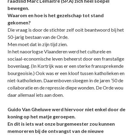
raadslid Marc Lemaitre (SP.A) zich heel soepel
bewegen.
Waarom en hoe is het gezelschap tot stand
gekomen?
Die vraag is door de stichter zelf ooit beantwoord bij het
50-jarig bestaan van de Orde.
Men moet dat in zijn tijd zien.
In het naoorlogse Vlaanderen werd het culturele en
sociaal-economische leven beheerst door een franstalige
bovenlaag. (In Kortrijk was er een sterke franssprekende
bourgeoisie.) Ook was er een kloof tussen katholieken en
niet-katholieken. Daarenboven sloegen in de jaren ’50 de
collaboratie en de repressie diepe wonden. De Orde wou
daar allemaal iets aan doen.
Guido Van Gheluwe werd hiervoor niet enkel door de
koning op het matje geroepen.
En dit is iets wat onze burgemeester zou kunnen
memoreren bij de ontvangst van de nieuwe