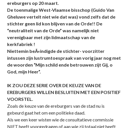
ereburgers op 20 maart.
De toenmalige West-Vlaamse bisschop (Guido Van
Gheluwe vertelt niet wie dat was) vond zelfs dat de
stichter geen lid kon blijven van de Orde!! De
“neutraliteit van de Orde” was namelijk niet
verenigbaar met zijn lidmaatschap van de
kerkfabriek !
Niettemin beÃ«indigde de stichter- voorzitter
intussen zijn lustrumtoespraak van vorig jaar nog met
de woorden “Mijn schild ende betrouwen zijt Gij, o
God, mijn Heer”.
IK ZOU DEZE SERIE OVER DE KEUZE VAN DE
EREBURGERS WILLEN BESLUITEN MET EEN POSITIEF
VOORSTEL.
Zoals de keuze van de ereburgers van de stad nu is
gebeurd gaat het om een politieke daad.
Als we een keer wisten wie de consultatieve commissie
NIET heeft voorgedragen of aan wie zij totaal niet heeft