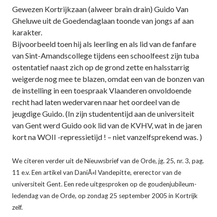
Gewezen Kortrijkzaan (alweer brain drain) Guido Van
Gheluwe uit de Goedendaglaan toonde van jongs af aan
karakter.
Bijvoorbeeld toen hij als leerling en als lid van de fanfare
van Sint-Amandscollege tijdens een schoolfeest zijn tuba
ostentatief naast zich op de grond zette en halsstarrig
weigerde nog mee te blazen, omdat een van de bonzen van
de instelling in een toespraak Vlaanderen onvoldoende
recht had laten wedervaren naar het oordeel van de
jeugdige Guido. (In zijn studententijd aan de universiteit
van Gent werd Guido ook lid van de KVHV, wat in de jaren
kort na WOII -repressietijd ! – niet vanzelfsprekend was. )
We citeren verder uit de Nieuwsbrief van de Orde, jg. 25, nr. 3, pag.
11 e.v. Een artikel van DaniÃ«l Vandepitte, ererector van de
universiteit Gent. Een rede uitgesproken op de goudenjubileum-
ledendag van de Orde, op zondag 25 september 2005 in Kortrijk
zelf.