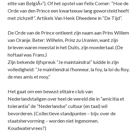
elite van BelgiÃ«”). Of het opstel van Felix Comer: “Hoe de
Orde van den Prince een kwarteeuw lang geworsteld heeft
met zichzelf”. Artikels Van Henk Dheedene in “De Tijd”.
De Orde van de Prince ontleent zijn naam aan Prins Willem
van Oranje. Beter:
Wilhelm, Prinz zu
Uranien
, want zijn
brieven waren meestal in het Duits, zijn moedertaal. (De
hoftaal was Frans.)
Zijn bekende lijfspreuk “Je maintaindrai” luidde in zijn
volledigheid: “Je maintiendrai l’honneur, la foy, la loi du Roy,
de mes amis et moy.”
Het gaat om een bewust elitaire club van
Nederlandstaligen over heel de wereld die in “amicitia et
tolerantia” de “Nederlandse” cultuur (en taal) wil
bevorderen. (Collectieve standpunten – bijv. over de
staatshervorming – worden niet ingenomen.
Koudwatervrees?)