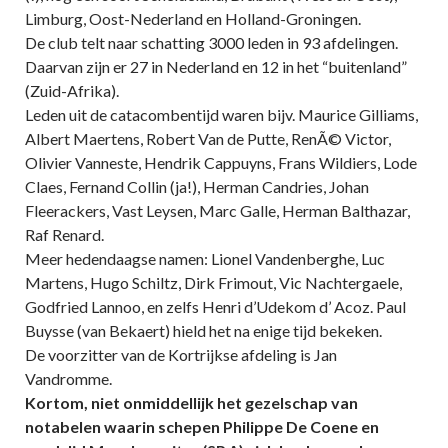
Limburg, Oost-Nederland en Holland-Groningen.
De club telt naar schatting 3000 leden in 93 afdelingen.
Daarvan zijn er 27 in Nederland en 12 in het “buitenland”
(Zuid-Afrika).
Leden uit de catacombentijd waren bijv. Maurice Gilliams,
Albert Maertens, Robert Van de Putte, RenÃ© Victor,
Olivier Vanneste, Hendrik Cappuyns, Frans Wildiers, Lode
Claes, Fernand Collin (ja!), Herman Candries, Johan
Fleerackers, Vast Leysen, Marc Galle, Herman Balthazar,
Raf Renard.
Meer hedendaagse namen: Lionel Vandenberghe, Luc
Martens, Hugo Schiltz, Dirk Frimout, Vic Nachtergaele,
Godfried Lannoo, en zelfs Henri d’Udekom d’ Acoz. Paul
Buysse (van Bekaert) hield het na enige tijd bekeken.
De voorzitter van de Kortrijkse afdeling is Jan
Vandromme.
Kortom, niet onmiddellijk het gezelschap van
notabelen waarin schepen Philippe De Coene en