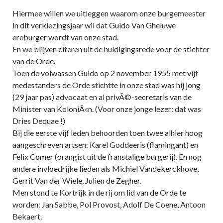
Hiermee willen we uitleggen waarom onze burgemeester
in dit verkiezingsjaar wil dat Guido Van Gheluwe
ereburger wordt van onze stad.
En we blijven citeren uit de huldigingsrede voor de stichter
van de Orde.
Toen de volwassen Guido op 2 november 1955 met vijf
medestanders de Orde stichtte in onze stad was hij jong
(29 jaar pas) advocaat en al privÃ©-secretaris van de
Minister van KoloniÃ«n. (Voor onze jonge lezer: dat was
Dries Dequae !)
Bij die eerste vijf leden behoorden toen twee alhier hoog
aangeschreven artsen: Karel Goddeeris (flamingant) en
Felix Comer (orangist uit de franstalige burgerij). En nog
andere invloedrijke lieden als Michiel Vandekerckhove,
Gerrit Van der Wiele, Julien de Zegher.
Men stond te Kortrijk in de rij om lid van de Orde te
worden: Jan Sabbe, Pol Provost, Adolf De Coene, Antoon
Bekaert.