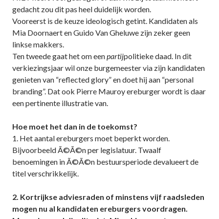
gedacht zou dit pas heel duidelijk worden.
Vooreerst is de keuze ideologisch getint. Kandidaten als
Mia Doornaert en Guido Van Gheluwe zijn zeker geen
linkse makkers.
Ten tweede gaat het om een
partij
politieke daad. In dit
verkiezingsjaar wil onze burgemeester via zijn kandidaten
genieten van “reflected glory” en doet hij aan “personal
branding”. Dat ook Pierre Mauroy ereburger wordt is daar
een pertinente illustratie van.
Hoe moet het dan in de toekomst?
1. Het aantal ereburgers moet beperkt worden.
Bijvoorbeeld Ã©Ã©n per legislatuur. Twaalf
benoemingen in Ã©Ã©n bestuursperiode devalueert de
titel verschrikkelijk.
2. Kortrijkse adviesraden of minstens vijf raadsleden
mogen nu al kandidaten ereburgers voordragen.