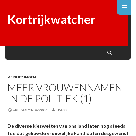
Kortrijkwatcher
Search
SKIP
TO
CONTENT
VERKIEZINGEN
MEER VROUWENNAMEN
IN DE POLITIEK (1)
VRIJDAG 21/04/2006
FRANS
De diverse kieswetten van ons land laten nog steeds
toe dat gehuwde vrouwelijke kandidaten desgewenst