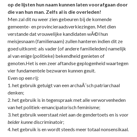
op de lijsten hun naam kunnen laten voorafgaan door
die van hun man. Zelfs al is die overleden!
Men zal dit nu weer zien gebeuren bij de komende
gemeente- en provincieraadsverkiezingen. Met dien
verstande dat vrouwelijke kandidaten wÃ©l hun
meisjesnaam (familienaam) zullen hanteren indien dit ze
goed uitkomt: als vader (of andere familieleden) namelijk
al van enige (politieke) bekendheid genieten of
genoten.Het is een zeer aftandse geplogenheid waartegen
vier fundamentele bezwaren kunnen geuit.
Even op een rij:
1. het gebruik getuigt van een archaÃ¯sch patriarchaal
denken;
2. het gebruik is in tegenspraak met alle verworvenheden
van het politiek-emancipatorisch feminisme;
3. het gebruik weerstaat niet aan de gendertoets en is
voor
beider kunne
discriminatoir;
4. het gebruik is en wordt steeds meer totaal nonsensikaal.