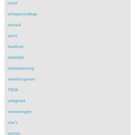
recht
schepencollege
sociaal
sport
stadhuis
stadslijst
stadsplanning
streekorganen
TBSK
veiligheid
verkiezingen
vzw's
wonen