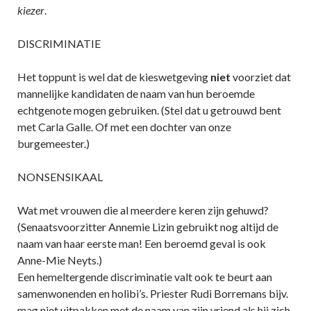
kiezer
.
DISCRIMINATIE
Het toppunt is wel dat de kieswetgeving
niet
voorziet dat
mannelijke kandidaten de naam van hun beroemde
echtgenote mogen gebruiken. (Stel dat u getrouwd bent
met Carla Galle. Of met een dochter van onze
burgemeester.)
NONSENSIKAAL
Wat met vrouwen die al meerdere keren zijn gehuwd?
(Senaatsvoorzitter Annemie Lizin gebruikt nog altijd de
naam van haar eerste man! Een beroemd geval is ook
Anne-Mie Neyts.)
Een hemeltergende discriminatie valt ook te beurt aan
samenwonenden en holibi’s. Priester Rudi Borremans bijv.
mag niet uitpakken met de naam van zijn vriend als hij zich