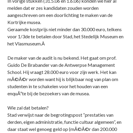
In vorige stukken (31.5.06 en 1.6.06) konden we hier al
melden dat er zes kandidaten zouden worden
aangeschreven om een doorlichting te maken van de
Kortrijke musea.
Geraamde kostprijs niet minder dan 30.000 euro, telkens
voor 1/3de te betalen door Stad, het Stedelijk Museum en
het Vlasmuseum.Â
De maker van de audit is nu bekend. Het gaat om prof.
Guido De Brabander van de Antwerpse Management
School. Hij vraagt 28.000 euro voor zijn werk. Het kan
mÃ©Ã©r worden want hij is blijkbaar nog van plan om
studenten in te schakelen voor het houden van een
enquÃªte bij de bezoekers van de musea.
Wie zal dat betalen?
Stad verwijst naar de begrotingspost “prestaties van
derden, eigen administratie, functie cultuur algemeen”, en
daar staat wel genoeg geld op (mÃ©Ã©r dan 200.000