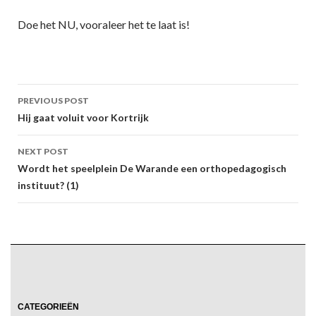
Doe het NU, vooraleer het te laat is!
Post
PREVIOUS POST
navigation
Hij gaat voluit voor Kortrijk
NEXT POST
Wordt het speelplein De Warande een orthopedagogisch
instituut? (1)
CATEGORIEËN