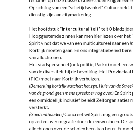
reclame” op onze bussen. Adviesraden krijgen een e
Oprichting van een “vrijetijdswinkel”. Cultuurbelei
dienstig zijn aan citymarketing.
Het hoofdstuk
“interculturaliteit”
telt 8 bladzijde
Hooggestemde zinnen kan men hier lezen over het 
Spirit vindt dat we van een multicultureel naar een
i
Kortrijk moeten gaan. En ons integratiebeleid bereik
van allochtonen.
Het stadspersoneel (ook politie, Parko) moet een w
van de diversiteit bij de bevolking. Het Provinciaal
(PIC) moet naar Kortrijk verhuizen.
(Bemerking kortrijkwatcher: het zgn. Huis van de Stre
van de grond, geen mens spreekt er nog over.)
En Spirit
een onmiddellijk inclusief beleid! Zelforganisaties 
versterkt.
(Goed onthouden.)
Concreet wil Spirit nog een groots
opzetten over migratie door de eeuwen heen. De sp
allochtonen over de scholen heen kan beter. Er moe