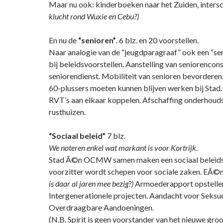
Maar nu ook: kinderboeken naar het Zuiden, inters
klucht rond Wuxie en Cebu?)
En nu de
“senioren”
. 6 blz. en 20 voorstellen.
Naar analogie van de “jeugdparagraaf” ook een “se
bij beleidsvoorstellen. Aanstelling van seniorencons
seniorendienst. Mobiliteit van senioren bevorderen
60-plussers moeten kunnen blijven werken bij Stad.
RVT’s aan elkaar koppelen. Afschaffing onderhouds
rusthuizen.
“Sociaal beleid”
7 blz.
We noteren enkel wat markant is voor Kortrijk.
Stad Ã©n OCMW samen maken een sociaal belei
voorzitter wordt schepen voor sociale zaken. EÃ©n 
is daar al jaren mee bezig?)
Armoederapport opstelle
Intergenerationele projecten. Aandacht voor Seksu
Overdraagbare Aandoeningen.
(N.B. Spirit is geen voorstander van het nieuwe gro