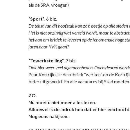
als de SP.A, vroeger.)
“Sport”
. 6 blz.
De tekst van dit hoofstuk kan zo’n beetje op alle steden
Het is niet onzinnig wat verteld wordt, maar te abstract
het aan om kritiek te leveren op de fenomenale hoge sta
jaren naar KVK gaan?
“Tewerkstelling”
. 7 blz.
Ook hier weer veel algemeenheden. Open deuren worde
Puur Kortrijks is: de rubriek “werken” op de Kortri
beter uitgewerkt. En alle vacatures bij Stad moeten
ZO.
Nu moet u niet meer alles lezen.
Alhoewel ik de indruk heb dat er hier een hoof
Nog eens nakijken.