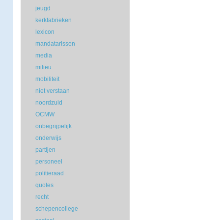
jeugd
kerkfabrieken
lexicon
mandatarissen
media
milieu
mobiliteit
niet verstaan
noordzuid
OCMW
onbegrijpelijk
onderwijs
partijen
personeel
politieraad
quotes
recht
schepencollege