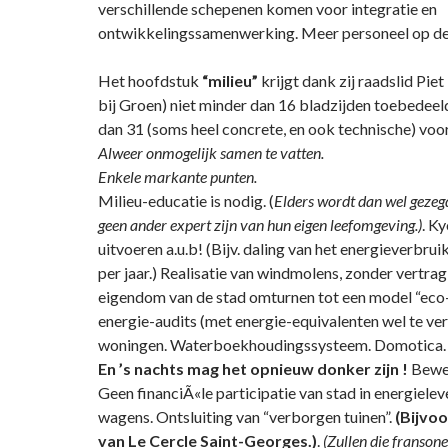
verschillende schepenen komen voor integratie en
ontwikkelingssamenwerking. Meer personeel op de 
Het hoofdstuk
“milieu”
krijgt dank zij raadslid Pie
bij Groen) niet minder dan 16 bladzijden toebedeel
dan 31 (soms heel concrete, en ook technische) voor
Alweer onmogelijk samen te vatten.
Enkele markante punten.
Milieu-educatie is nodig. (
Elders wordt dan wel gezeg
geen ander expert zijn van hun eigen leefomgeving.)
. K
uitvoeren a.u.b! (Bijv. daling van het energieverbru
per jaar.) Realisatie van windmolens, zonder vertragin
eigendom van de stad omturnen tot een model “eco-h
energie-audits (met energie-equivalenten wel te ver
woningen. Waterboekhoudingssysteem. Domotica.
En ’s nachts mag het opnieuw donker zijn !
Bewe
Geen financiÃ«le participatie van stad in energiele
wagens. Ontsluiting van “verborgen tuinen”.
(Bijvoo
van Le Cercle Saint-Georges.)
.
(Zullen die franson