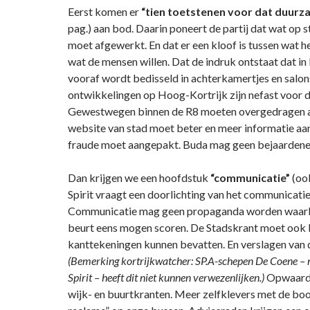
Eerst komen er
“tien toetstenen voor dat duurz
pag.) aan bod. Daarin poneert de partij dat wat op s
moet afgewerkt. En dat er een kloof is tussen wat h
wat de mensen willen. Dat de indruk ontstaat dat in 
vooraf wordt bedisseld in achterkamertjes en salon
ontwikkelingen op Hoog-Kortrijk zijn nefast voor d
Gewestwegen binnen de R8 moeten overgedragen a
website van stad moet beter en meer informatie aa
fraude moet aangepakt. Buda mag geen bejaardene
Dan krijgen we een hoofdstuk
“communicatie”
(ook
Spirit vraagt een doorlichting van het communicatie
Communicatie mag geen propaganda worden waarb
beurt eens mogen scoren. De Stadskrant moet ook k
kanttekeningen kunnen bevatten. En verslagen van
(Bemerking kortrijkwatcher: SP.A-schepen De Coene – n
Spirit – heeft dit niet kunnen verwezenlijken.)
Opwaarde
wijk- en buurtkranten. Meer zelfklevers met de b