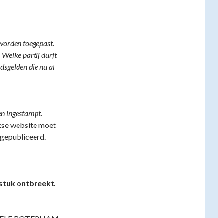
 worden toegepast.
. Welke partij durft
dsgelden die nu al
n ingestampt.
jkse website moet
 gepubliceerd.
dstuk ontbreekt.