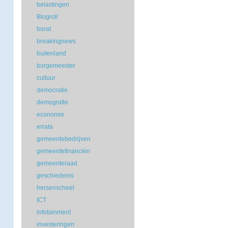
belastingen
Blogroll
borat
breakingnews
buitenland
burgemeester
cultuur
democratie
demografie
economie
errata
gemeentebedrijven
gemeentefinanciën
gemeenteraad
geschiedenis
hersenscheet
ICT
infotainment
investeringen