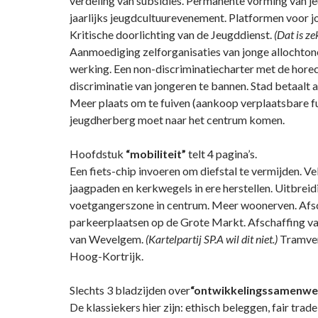
verdeling van subsidies. Permanente vorming van j
jaarlijks jeugdcultuurevenement. Platformen voor j
Kritische doorlichting van de Jeugddienst.
(Dat is ze
Aanmoediging zelforganisaties van jonge allochton
werking. Een non-discriminatiecharter met de hore
discriminatie van jongeren te bannen. Stad betaalt 
Meer plaats om te fuiven (aankoop verplaatsbare fu
jeugdherberg moet naar het centrum komen.
Hoofdstuk
“mobiliteit”
telt 4 pagina’s.
Een fiets-chip invoeren om diefstal te vermijden. V
jaagpaden en kerkwegels in ere herstellen. Uitbreid
voetgangerszone in centrum. Meer woonerven. Afs
parkeerplaatsen op de Grote Markt. Afschaffing va
van Wevelgem.
(Kartelpartij SP.A wil dit niet.)
Tramver
Hoog-Kortrijk.
Slechts 3 bladzijden over
“ontwikkelingssamenwe
De klassiekers hier zijn: ethisch beleggen, fair trade