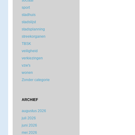
sociaal
sport
stadhuis
stadslijst
stadsplanning
streekorganen
TBSK
veiligheid
verkiezingen
vzw's
wonen
Zonder categorie
ARCHIEF
augustus 2026
juli 2026
juni 2026
mei 2026