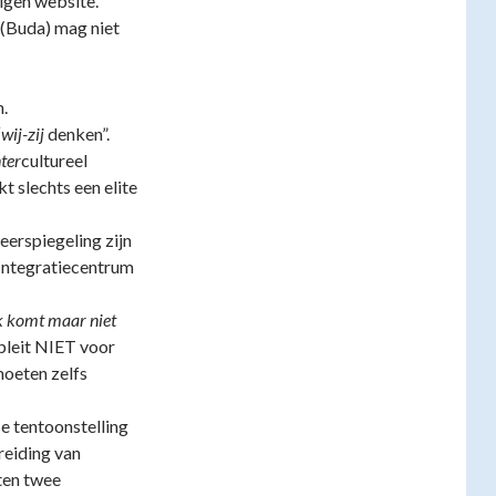
igen website.
d (Buda) mag niet
n.
“
wij-zij
denken”.
nter
cultureel
t slechts een elite
eerspiegeling zijn
 Integratiecentrum
ek komt maar niet
 pleit NIET voor
moeten zelfs
e tentoonstelling
reiding van
ten twee