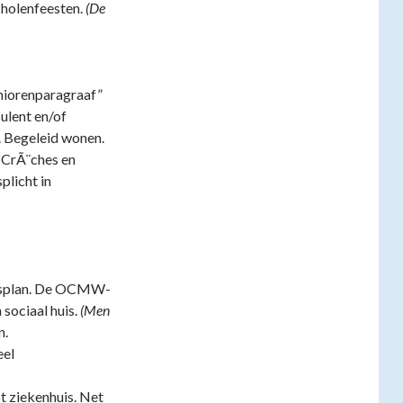
cholenfeesten.
(De
niorenparagraaf”
ulent en/of
. Begeleid wonen.
 CrÃ¨ches en
plicht in
dsplan. De OCMW-
sociaal huis.
(Men
n.
eel
ot ziekenhuis. Net