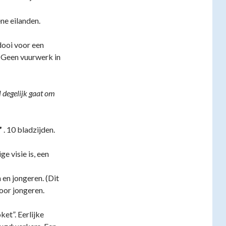
ne eilanden.
idooi voor een
. Geen vuurwerk in
l degelijk gaat om
”
. 10 bladzijden.
e visie is, een
 en jongeren. (Dit
oor jongeren.
ket”. Eerlijke