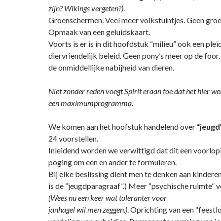
zijn? Wikings vergeten?)
.
Groenschermen. Veel meer volkstuintjes. Geen groe
Opmaak van een geluidskaart.
Voorts is er is in dit hoofdstuk “milieu” ook een ple
diervriendelijk beleid. Geen pony’s meer op de foor
de onmiddellijke nabijheid van dieren.
Niet zonder reden voegt Spirit eraan toe dat het hier we
een maximumprogramma
.
We komen aan het hoofstuk handelend over
“jeugd
24 voorstellen.
Inleidend worden we verwittigd dat dit een voorlopig
poging om een en ander te formuleren.
Bij elke beslissing dient men te denken aan kinderen
is de “jeugdparagraaf”.) Meer “psychische ruimte” v
(Wees nu een keer wat toleranter voor
janhagel wil men zeggen.)
. Oprichting van een “feestlo