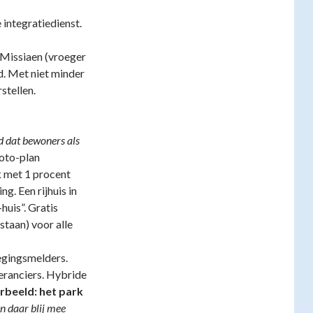
integratiedienst.
t Missiaen (vroeger
d. Met niet minder
stellen.
d dat bewoners als
yoto-plan
ik met 1 procent
g. Een rijhuis in
uis”. Gratis
staan) voor alle
gingsmelders.
veranciers. Hybride
rbeeld: het park
en daar blij mee