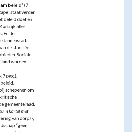
aam beleid”
(7
tapel staat verder
et beleid doet en
Kortrijk alles
s. En de
e binnenstad.
an de stad. De
nbieden. Sociale
iland worden.
 7 pag.).
beleid.
ij schepenen om
ritische
 de gemeenteraad.
u in kartel met
ring van dorps-,
oodschap “geen