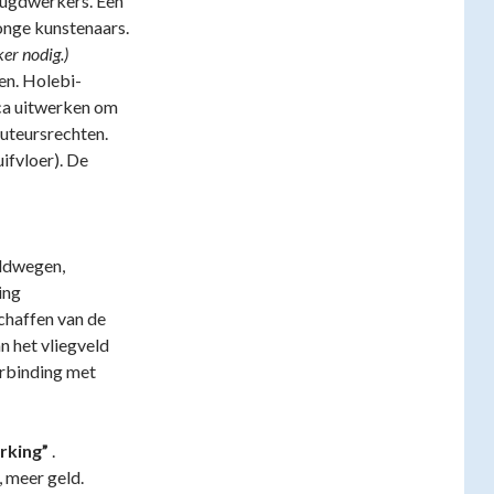
eugdwerkers. Een
onge kunstenaars.
ker nodig.)
en. Holebi-
ca uitwerken om
auteursrechten.
ifvloer). De
eldwegen,
ing
chaffen van de
n het vliegveld
binding met
rking”
.
, meer geld.