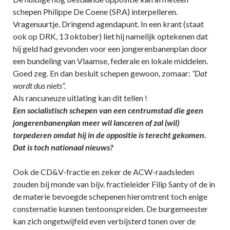
schepen Philippe De Coene (SP.A) interpelleren.
Vragenuurtje. Dringend agendapunt. In een krant (staat
ook op DRK, 13 oktober) liet hij namelijk optekenen dat
hij geld had gevonden voor een jongerenbanenplan door
een bundeling van Vlaamse, federale en lokale middelen.
Goed zeg. En dan besluit schepen gewoon, zomaar:
“Dat
wordt dus niets”.
Als rancuneuze uitlating kan dit tellen !
Een socialistisch schepen van een centrumstad die geen
jongerenbanenplan meer wil lanceren of zal (wil)
torpederen omdat hij in de oppositie is terecht gekomen.
Dat is toch nationaal nieuws?
Ook de CD&V-fractie en zeker de ACW-raadsleden
zouden bij monde van bijv. fractieleider Filip Santy of de in
de materie bevoegde schepenen hieromtrent toch enige
consternatie kunnen tentoonspreiden. De burgemeester
kan zich ongetwijfeld even verbijsterd tonen over de