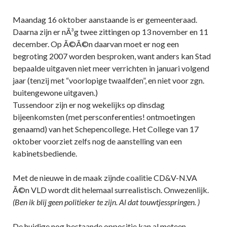
Maandag 16 oktober aanstaande is er gemeenteraad.
Daarna zijn er nÃ³g twee zittingen op 13 november en 11
december. Op Ã©Ã©n daarvan moet er nog een
begroting 2007 worden besproken, want anders kan Stad
bepaalde uitgaven niet meer verrichten in januari volgend
jaar (tenzij met “voorlopige twaalfden”, en niet voor zgn.
buitengewone uitgaven.)
Tussendoor zijn er nog wekelijks op dinsdag
bijeenkomsten (met persconferenties! ontmoetingen
genaamd) van het Schepencollege. Het College van 17
oktober voorziet zelfs nog de aanstelling van een
kabinetsbediende.
Met de nieuwe in de maak zijnde coalitie CD&V-N.VA
Ã©n VLD wordt dit helemaal surrealistisch. Onwezenlijk.
(Ben ik blij geen politieker te zijn. Al dat touwtjesspringen. )
De huidige nog bestaande oppositie kan al meteen