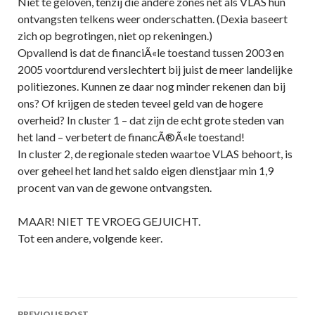
Niet te geloven, tenzij die andere zones net als VLAS hun
ontvangsten telkens weer onderschatten. (Dexia baseert
zich op begrotingen, niet op rekeningen.)
Opvallend is dat de financiÃ«le toestand tussen 2003 en
2005 voortdurend verslechtert bij juist de meer landelijke
politiezones. Kunnen ze daar nog minder rekenen dan bij
ons? Of krijgen de steden teveel geld van de hogere
overheid? In cluster 1 – dat zijn de echt grote steden van
het land – verbetert de financÃ®Ã«le toestand!
In cluster 2, de regionale steden waartoe VLAS behoort, is
over geheel het land het saldo eigen dienstjaar min 1,9
procent van van de gewone ontvangsten.
MAAR! NIET TE VROEG GEJUICHT.
Tot een andere, volgende keer.
Post
PREVIOUS POST