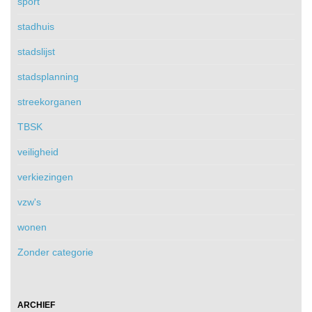
sport
stadhuis
stadslijst
stadsplanning
streekorganen
TBSK
veiligheid
verkiezingen
vzw's
wonen
Zonder categorie
ARCHIEF