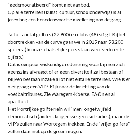
“gedemocratiseerd” komt niet aanbod.
Op alle terreinen (kunst, cultuur, schoolonderwijs) is al
jarenlang een benedenwaartse nivellering aan de gang.
Ja, het aantal golfers (27.900) en clubs (48) stijgt. Bij het
doortrekken van de curve gaan we in 2015 naar 53.200
spelers. (In onze plaatselijke pers staan weer verkeerde
cijfers.)
Dat is een puur wiskundige redenering waarbij men zich
geenszins afvraagt of er geen diversiteit zal bestaan of
blijven bestaan inzake al of niet elitaire terreinen. Wie is er
niet graag een VIP? Kijk naar de inrichting van de
voetbaltribunes. Zie Waregem-Koerse. EÃ©n en al
apartheid.
Het Kortrijkse golfterrein wil “men” ongetwijfeld
democratisch (anders krijgen we geen subsidies), maar de
VIP’s zullen naar Wortegem trekken. En de “vrijer golfers”
zullen daar niet op de green mogen.