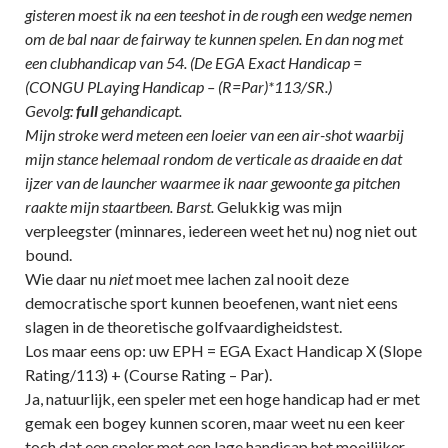
gisteren moest ik na een teeshot in de rough een wedge nemen
om de bal naar de fairway te kunnen spelen. En dan nog met
een clubhandicap van 54. (De EGA Exact Handicap =
(CONGU PLaying Handicap – (R=Par)*113/SR.)
Gevolg:
full
gehandicapt.
Mijn stroke werd meteen een loeier van een air-shot waarbij
mijn stance helemaal rondom de verticale as draaide en dat
ijzer van de launcher waarmee ik naar gewoonte ga pitchen
raakte mijn staartbeen. Barst.
Gelukkig was mijn
verpleegster (minnares, iedereen weet het nu) nog niet out
bound.
Wie daar nu
niet
moet mee lachen zal nooit deze
democratische sport kunnen beoefenen, want niet eens
slagen in de theoretische golfvaardigheidstest.
Los maar eens op: uw EPH = EGA Exact Handicap X (Slope
Rating/113) + (Course Rating – Par).
Ja, natuurlijk, een speler met een hoge handicap had er met
gemak een bogey kunnen scoren, maar weet nu een keer
toch dat een speler met een lage handicap het moeilijker