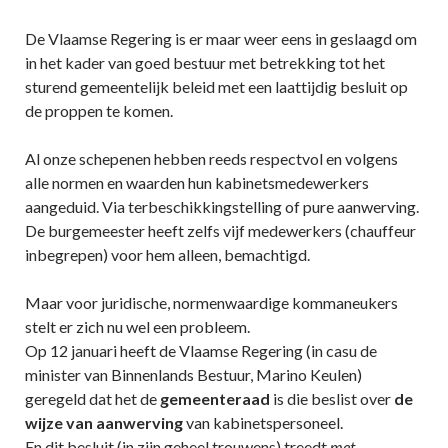
De Vlaamse Regering is er maar weer eens in geslaagd om
in het kader van goed bestuur met betrekking tot het
sturend gemeentelijk beleid met een laattijdig besluit op
de proppen te komen.
Al onze schepenen hebben reeds respectvol en volgens
alle normen en waarden hun kabinetsmedewerkers
aangeduid. Via terbeschikkingstelling of pure aanwerving.
De burgemeester heeft zelfs vijf medewerkers (chauffeur
inbegrepen) voor hem alleen, bemachtigd.
Maar voor juridische, normenwaardige kommaneukers
stelt er zich nu wel een probleem.
Op 12 januari heeft de Vlaamse Regering (in casu de
minister van Binnenlands Bestuur, Marino Keulen)
geregeld dat het de
gemeenteraad
is die beslist over
de
wijze van aanwerving
van kabinetspersoneel.
En dit besluit (in zijn geheel trouwens) treedt
met