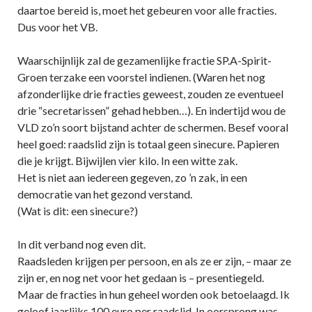
daartoe bereid is, moet het gebeuren voor alle fracties.
Dus voor het VB.
Waarschijnlijk zal de gezamenlijke fractie SP.A-Spirit-
Groen terzake een voorstel indienen. (Waren het nog
afzonderlijke drie fracties geweest, zouden ze eventueel
drie “secretarissen” gehad hebben…). En indertijd wou de
VLD zo’n soort bijstand achter de schermen. Besef vooral
heel goed: raadslid zijn is totaal geen sinecure. Papieren
die je krijgt. Bijwijlen vier kilo. In een witte zak.
Het is niet aan iedereen gegeven, zo ’n zak, in een
democratie van het gezond verstand.
(Wat is dit: een sinecure?)
In dit verband nog even dit.
Raadsleden krijgen per persoon, en als ze er zijn, – maar ze
zijn er, en nog net voor het gedaan is – presentiegeld.
Maar de fracties in hun geheel worden ook betoelaagd. Ik
geloof jaarlijks 100 euro per raadslid. In oorsprong was