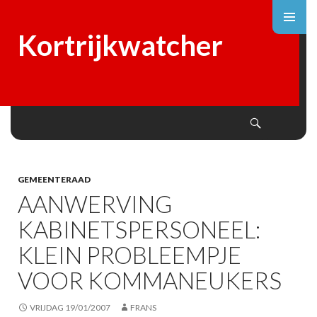
Kortrijkwatcher
Search
SKIP
TO
CONTENT
GEMEENTERAAD
AANWERVING
KABINETSPERSONEEL:
KLEIN PROBLEEMPJE
VOOR KOMMANEUKERS
VRIJDAG 19/01/2007
FRANS