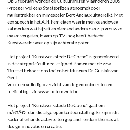
Op 5 februari worden de Cultuurprijzen Vlaanderen 2006
(vroeger wel eens Staatsprijzen genoemd) door
muilentrekker en mimespeler Bert Anciaux uitgereikt. Met
een speech in het A.N. hem eigen waarin men gaandeweg
zal merken wat hijzelf en niemand anders dan zijn vrouwke
(naam vergeten, kwam op TV) nog heeft bedacht.
Kunstwereld weer op zijn achterste poten.
Het project “Kunstwerkstede De Coene” is genomineerd
in de categorie ‘cultureel erfgoed’. Samen met de vzw
‘Brussel behoort ons toe’ en het Museum Dr. Guislain van
Gent.
Voor een volledig overzicht van de genomineerden en
toelichting : zie www.cultuurweb.be.
Het project “Kunstwerkstede De Coene” gaat om
mÃ©Ã©r dan die afgelopen tentoonstelling. Er zijn in dit
kader allerhande activiteiten gepland rondom thema’s als
design, innovatie en creatie.