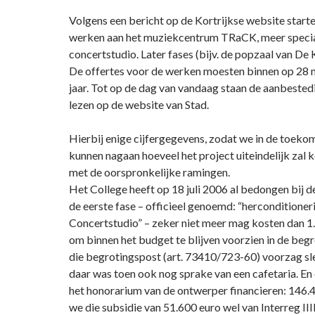
Volgens een bericht op de Kortrijkse website star
werken aan het muziekcentrum TRaCK, meer specia
concertstudio. Later fases (bijv. de popzaal van De 
De offertes voor de werken moesten binnen op 28
jaar. Tot op de dag van vandaag staan de aanbestedi
lezen op de website van Stad.
Hierbij enige cijfergegevens, zodat we in de toeko
kunnen nagaan hoeveel het project uiteindelijk zal 
met de oorspronkelijke ramingen.
Het College heeft op 18 juli 2006 al bedongen bij 
de eerste fase – officieel genoemd: “herconditioner
Concertstudio” – zeker niet meer mag kosten dan 1.
om binnen het budget te blijven voorzien in de beg
die begrotingspost (art. 73410/723-60) voorzag sle
daar was toen ook nog sprake van een cafetaria. En
het honorarium van de ontwerper financieren: 146.4
we die subsidie van 51.600 euro wel van Interreg III