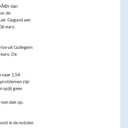
Ã©r dan
oor de
air. Gegund aan
06 euro.
rise uit Gullegem
 euro. De
n naar 1,54
n problemen zijn
n spijt geen
roen dak op.
ooit in de notulen