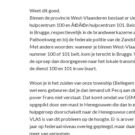
Weet dit goed.
Binnen de provincie West-Vlaanderen bestaat er 
hulpcentrum 100 en Ã©Ã©n hulpcentrum 101. Beide
in Brugge, respectievelijk in de brandweerkazerne 
Pathoekweg en bij de federale politie van de Zandst
Met andere woorden: wanneer je binnen West-Vlaa
nummer 100 of 101 belt, kom je terecht in Brugge. 
de oproep dan doorgegeven naar het lokale transm
de dienst 100 en 101 in uw buurt.
Woon je in het zuiden van onze township (Bellegem b
wel eens gebeuren dat je dan iemand uit Pecq aan de 
pover Frans niet verstaat. Dat komt omdat uw GSM-
opgepikt door een mast in Henegouwen die dan in e
hulpgeroep doorschakelt naar de Henegouwse cent
VLAS is van dit probleem op de hoogte. Er is arover 
jaar op federaal niveau overleg gepleegd, maar daar 
meer van vernomen.