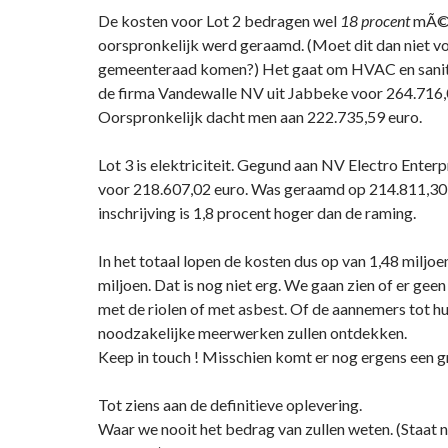
De kosten voor Lot 2 bedragen wel
18 procent
mÃ©
oorspronkelijk werd geraamd. (Moet dit dan niet v
gemeenteraad komen?) Het gaat om HVAC en sanit
de firma Vandewalle NV uit Jabbeke voor 264.716,
Oorspronkelijk dacht men aan 222.735,59 euro.
Lot 3 is elektriciteit. Gegund aan NV Electro Enterp
voor 218.607,02 euro. Was geraamd op 214.811,30
inschrijving is 1,8 procent hoger dan de raming.
In het totaal lopen de kosten dus op van 1,48 miljoe
miljoen. Dat is nog niet erg. We gaan zien of er gee
met de riolen of met asbest. Of de aannemers tot hu
noodzakelijke meerwerken zullen ontdekken.
Keep in touch ! Misschien komt er nog ergens een g
Tot ziens aan de definitieve oplevering.
Waar we nooit het bedrag van zullen weten. (Staat n