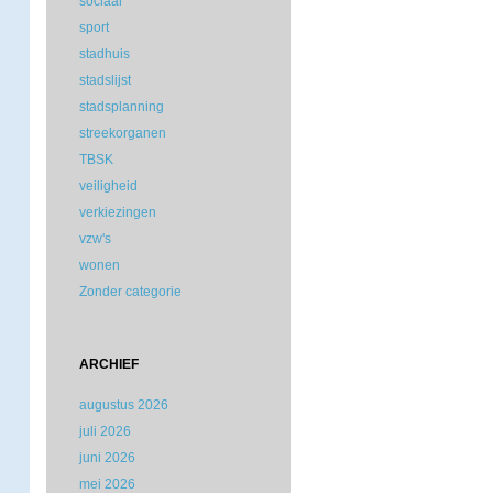
sociaal
sport
stadhuis
stadslijst
stadsplanning
streekorganen
TBSK
veiligheid
verkiezingen
vzw's
wonen
Zonder categorie
ARCHIEF
augustus 2026
juli 2026
juni 2026
mei 2026