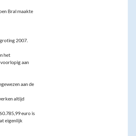
epen Bral maakte
groting 2007.
en het
 voorlopig aan
oegewezen aan de
erken altijd
0.785,99 euro is
at eigenlijk