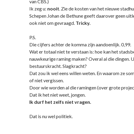
van CBS.)
Ik zeg u:
nooit
. Zie de kosten van het nieuwe stadhu
Schepen Johan de Bethune geeft daarover geen uitl
ook niet om gevraagd.
Tricky.
P.S.
Die cijfers achter de komma zijn aandoenlijk. 0,99.
Wat er totaal niet te verstaan is: hoe kan het stads
nauwkeurige raming maken? Overal al die dingen. U
bestuurskracht. Slagkracht?
Dat zou ik wel eens willen weten. En waarom ze som
of niet vergissen.
Door wie worden al die ramingen (over grote proje
Dat ik het niet weet, jongen.
Ik durf het zelfs niet vragen.
Dat is nu wel politiek.