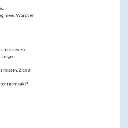
is.
eg meer. Wordt er
bestuur een zo
it eigen
s missen. Zich al
cten) gemaakt?