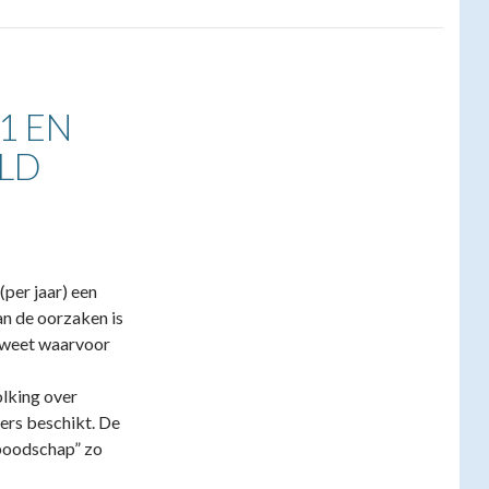
1 EN
ILD
(per jaar) een
n de oorzaken is
t weet waarvoor
olking over
ers beschikt. De
boodschap” zo