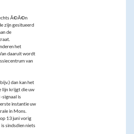
slechts Ã©Ã©n
 zijn gesitueerd
aan de
raat.
nderen het
Van daaruit wordt
issiecentrum van
ijv.) dan kan het
lijn krijgt die uw
signaal is
erste instantie uw
rale in Mons.
op 13 juni vorig
is sindsdien niets