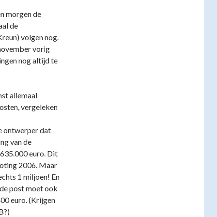
ten morgen de
al de
Kreun) volgen nog.
 november vorig
ngen nog altijd te
mst allemaal
kosten, vergeleken
de ontwerper dat
ing van de
635.000 euro. Dit
roting 2006. Maar
chts 1 miljoen! En
 de post moet ook
00 euro. (Krijgen
B?)