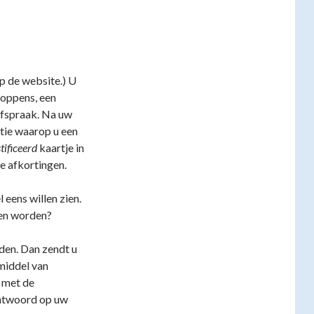
p de website.) U
Coppens, een
 afspraak. Na uw
tie waarop u een
tificeerd
kaartje in
e afkortingen.
 eens willen zien.
zen worden?
lden. Dan zendt u
middel van
n met de
 antwoord op uw