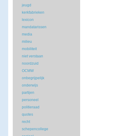
jeugd
kerkfabrieken
lexicon
mandatarissen
media
milieu
mobiliteit
niet verstaan
noordzuid
OCMW
onbegrijpelijk
onderwijs
partijen
personeel
politieraad
quotes
recht
schepencollege