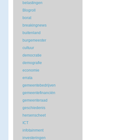
belastingen
Blogroll
borat
breakingnews
buitenland
burgemeester
cultuur
democratie
demografie
economie
errata
gemeentebedrijven
gemeentefinanciën
gemeenteraad
geschiedenis
hersenscheet
ICT
infotainment
investeringen