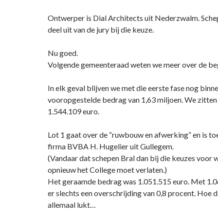
Ontwerper is Dial Architects uit Nederzwalm. Sch
deel uit van de jury bij die keuze.
Nu goed.
Volgende gemeenteraad weten we meer over de be
In elk geval blijven we met die eerste fase nog binn
vooropgestelde bedrag van 1,63 miljoen. We zitten
1.544.109 euro.
Lot 1 gaat over de “ruwbouw en afwerking” en is t
firma BVBA H. Hugelier uit Gullegem.
(Vandaar dat schepen Bral dan bij die keuzes voor w
opnieuw het College moet verlaten.)
Het geraamde bedrag was 1.051.515 euro. Met 1.06
er slechts een overschrijding van 0,8 procent. Hoe d
allemaal lukt…