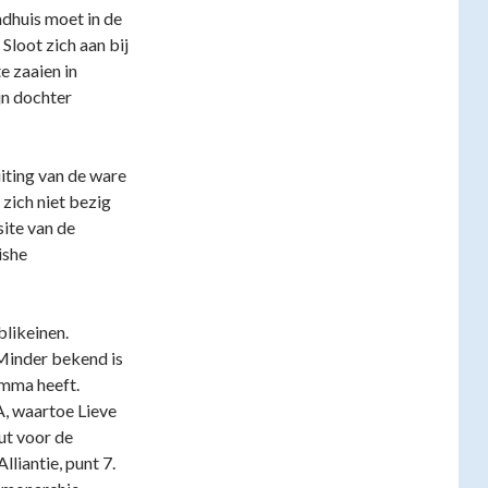
adhuis moet in de
Sloot zich aan bij
e zaaien in
jn dochter
uiting van de ware
zich niet bezig
site van de
ishe
likeinen.
 Minder bekend is
amma heeft.
A, waartoe Lieve
ut voor de
liantie, punt 7.