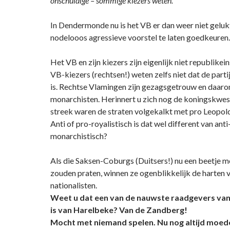
onschuldige – sommige kiezers weten.
In Dendermonde nu is het VB er dan weer niet geluk
nodelooos agressieve voorstel te laten goedkeuren.
Het VB en zijn kiezers zijn eigenlijk niet republikein
VB-kiezers (rechtsen!) weten zelfs niet dat de partij
is. Rechtse Vlamingen zijn gezagsgetrouw en daar
monarchisten. Herinnert u zich nog de koningskwes
streek waren de straten volgekalkt met pro Leopold
Anti of pro-royalistisch is dat wel different van anti
monarchistisch?
Als die Saksen-Coburgs (Duitsers!) nu een beetje m
zouden praten, winnen ze ogenblikkelijk de harten 
nationalisten.
Weet u dat een van de nauwste raadgevers va
is van Harelbeke? Van de Zandberg!
Mocht met niemand spelen. Nu nog altijd moede