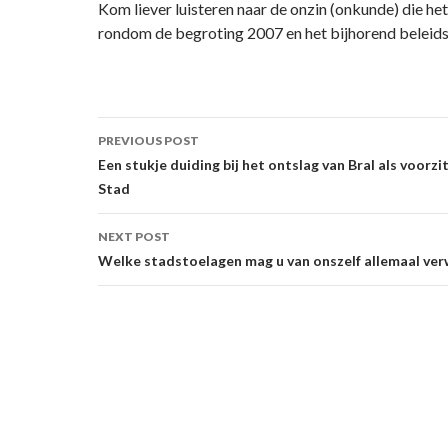
Kom liever luisteren naar de onzin (onkunde) die he
rondom de begroting 2007 en het bijhorend beleids
Post
PREVIOUS POST
navigation
Een stukje duiding bij het ontslag van Bral als voorz
Stad
NEXT POST
Welke stadstoelagen mag u van onszelf allemaal ve