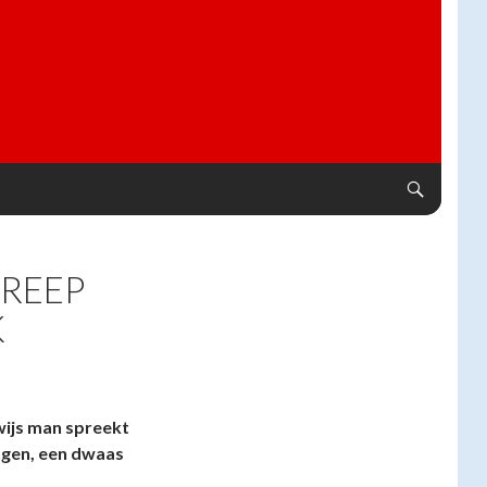
GREEP
K
wijs man spreekt
ngen, een dwaas