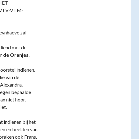
ZIET
-WTV-VTM-
Seynhaeve zal
ediend met de
or
de Oranjes
.
oorstel indienen.
ie van de
 Alexandra.
 tegen bepaalde
n niet hoor.
iet.
 indienen bij het
ten en beelden van
praken ook Frans.