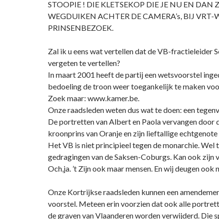
STOOPIE ! DIE KLETSEKOP DIE JE NU EN DAN 
WEGDUIKEN ACHTER DE CAMERA’s, BIJ VRT
PRINSENBEZOEK.
Zal ik u eens wat vertellen dat de VB-fractieleider 
vergeten te vertellen?
In maart 2001 heeft de partij een wetsvoorstel ing
bedoeling de troon weer toegankelijk te maken vo
Zoek maar: www.kamer.be.
Onze raadsleden weten dus wat te doen: een tegenv
De portretten van Albert en Paola vervangen door d
kroonprins van Oranje en zijn lieftallige echtgenote
Het VB is niet principieel tegen de monarchie. Wel
gedragingen van de Saksen-Coburgs. Kan ook zijn va
Och,ja. ’t Zijn ook maar mensen. En wij deugen ook n
Onze Kortrijkse raadsleden kunnen een amendement
voorstel. Meteen erin voorzien dat ook alle portret
de graven van Vlaanderen worden verwijderd. Die s