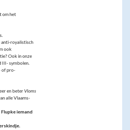
t om het
s.
 anti-royalistisch
om ook
tie? Ook in onze
 III- symbolen.
- of pro-
eer en beter
Vloms
van alle Vlaams-
n Flupke iemand
rskindje.