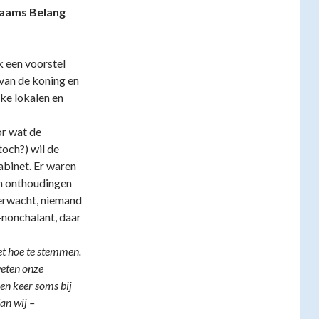
Vlaams Belang
k een voorstel
 van de koning en
jke lokalen en
or wat de
och?) wil de
abinet. Er waren
n onthoudingen
erwacht, niemand
nonchalant, daar
eet hoe te stemmen.
weten onze
en keer soms bij
dan wij –