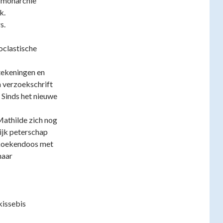
e monarchie
k.
s.
oclastische
tekeningen en
 verzoekschrift
 Sinds het nieuwe
Mathilde zich nog
ijk peterschap
 koekendoos met
naar
kissebis