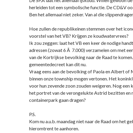
De SP.A laat het allemaal ijskoud. Willen gewoon d
herleiden tot een symbolische functie. De CD&V oo
Ben het allemaal niet zeker. Van al die slippendrager
Hoe zullen de republikeinen stemmen over het icon
voorstel van het VB? Krijgen ze koudwatervrees?
Ik zou zeggen: laat het VB een keer de nodige hand
adressen (zowat 6 Ã 7.000) verzamelen om met een
van de Kortrijkse bevolking naar de Raad te komen.
gemeentedecreet kan dit nu.
Vraag eens aan de bevolking of Paola en Albert of 
binnen onze township mogen vertonen. Het koninkl
voor hun zevende zoon zouden weigeren. Nog een
het portret van de verongelukte Astrid bezitten en 
containerpark gaan dragen?
P.S.
Kom nu a.u.b. maandag niet naar de Raad om het ge
hieromtrent te aanhoren.