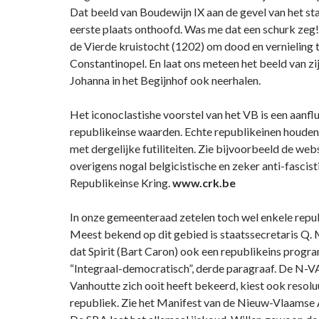
Dat beeld van Boudewijn IX aan de gevel van het st
eerste plaats onthoofd. Was me dat een schurk zeg! 
de Vierde kruistocht (1202) om dood en vernieling t
Constantinopel. En laat ons meteen het beeld van zi
Johanna in het Begijnhof ook neerhalen.
Het iconoclastishe voorstel van het VB is een aanfl
republikeinse waarden. Echte republikeinen houden 
met dergelijke futiliteiten. Zie bijvoorbeeld de web
overigens nogal belgicistische en zeker anti-fascist
Republikeinse Kring.
www.crk.be
In onze gemeenteraad zetelen toch wel enkele repub
Meest bekend op dit gebied is staatssecretaris Q.
dat Spirit (Bart Caron) ook een republikeins progr
“Integraal-democratisch”, derde paragraaf. De N-V
Vanhoutte zich ooit heeft bekeerd, kiest ook resolu
republiek. Zie het Manifest van de Nieuw-Vlaamse Al