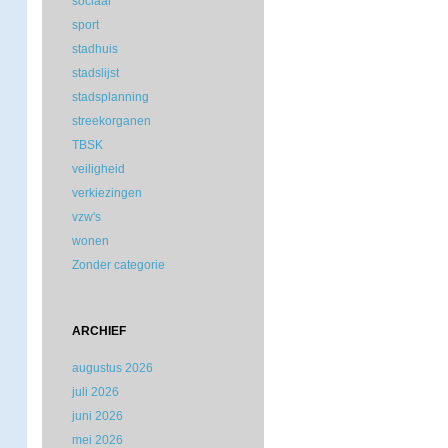
sociaal
sport
stadhuis
stadslijst
stadsplanning
streekorganen
TBSK
veiligheid
verkiezingen
vzw's
wonen
Zonder categorie
ARCHIEF
augustus 2026
juli 2026
juni 2026
mei 2026