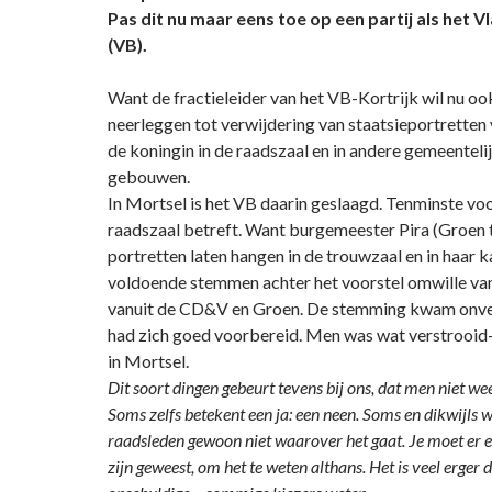
Pas dit nu maar eens toe op een partij als het 
(VB).
Want de fractieleider van het VB-Kortrijk wil nu oo
neerleggen tot verwijdering van staatsieportretten
de koningin in de raadszaal en in andere gemeenteli
gebouwen.
In Mortsel is het VB daarin geslaagd. Tenminste vo
raadszaal betreft. Want burgemeester Pira (Groen t
portretten laten hangen in de trouwzaal en in haar k
voldoende stemmen achter het voorstel omwille va
vanuit de CD&V en Groen. De stemming kwam onv
had zich goed voorbereid. Men was wat verstrooid-
in Mortsel.
Dit soort dingen gebeurt tevens bij ons, dat men niet w
Soms zelfs betekent een ja: een neen. Soms en dikwijls 
raadsleden gewoon niet waarover het gaat. Je moet er e
zijn geweest, om het te weten althans. Het is veel erger 