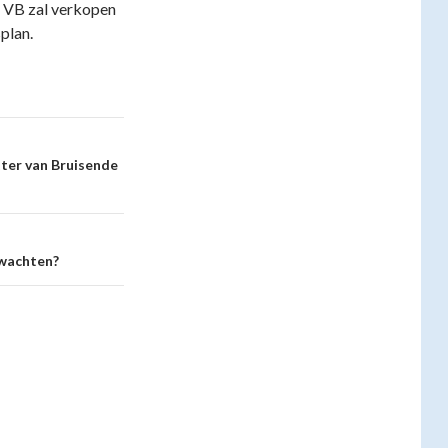
t VB zal verkopen
plan.
itter van Bruisende
rwachten?