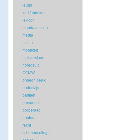
jeugd
kerkfabrieken
lexicon
mandatarissen
media
milieu
mobiliteit
niet verstaan
noordzuid
OCMW
onbegrijpelijk
onderwijs
partijen
personeel
politieraad
quotes
recht
schepencollege