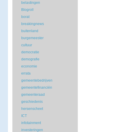
belastingen
Blogroll
borat
breakingnews
buitenland
burgemeester
cultuur
democratie
demografie
economie
errata
gemeentebedrijven
gemeentefinanciën
gemeenteraad
geschiedenis
hersenscheet
ICT
infotainment
investeringen