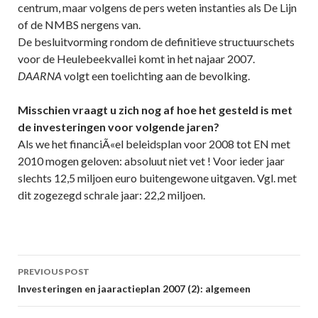
centrum, maar volgens de pers weten instanties als De Lijn
of de NMBS nergens van.
De besluitvorming rondom de definitieve structuurschets
voor de Heulebeekvallei komt in het najaar 2007.
DAARNA
volgt een toelichting aan de bevolking.
Misschien vraagt u zich nog af hoe het gesteld is met
de investeringen voor volgende jaren?
Als we het financiÃ«el beleidsplan voor 2008 tot EN met
2010 mogen geloven: absoluut niet vet ! Voor ieder jaar
slechts 12,5 miljoen euro buitengewone uitgaven. Vgl. met
dit zogezegd schrale jaar: 22,2 miljoen.
Post
PREVIOUS POST
navigation
Investeringen en jaaractieplan 2007 (2): algemeen