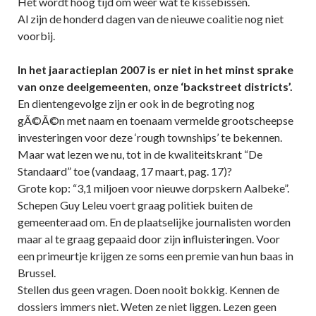
Het wordt hoog tijd om weer wat te kissebissen.
Al zijn de honderd dagen van de nieuwe coalitie nog niet
voorbij.
In het jaaractieplan 2007 is er niet in het minst sprake
van onze deelgemeenten, onze ‘backstreet districts’.
En dientengevolge zijn er ook in de begroting nog
gÃ©Ã©n met naam en toenaam vermelde grootscheepse
investeringen voor deze ‘rough townships’ te bekennen.
Maar wat lezen we nu, tot in de kwaliteitskrant “De
Standaard” toe (vandaag, 17 maart, pag. 17)?
Grote kop: “3,1 miljoen voor nieuwe dorpskern Aalbeke”.
Schepen Guy Leleu voert graag politiek buiten de
gemeenteraad om. En de plaatselijke journalisten worden
maar al te graag gepaaid door zijn influisteringen. Voor
een primeurtje krijgen ze soms een premie van hun baas in
Brussel.
Stellen dus geen vragen. Doen nooit bokkig. Kennen de
dossiers immers niet. Weten ze niet liggen. Lezen geen