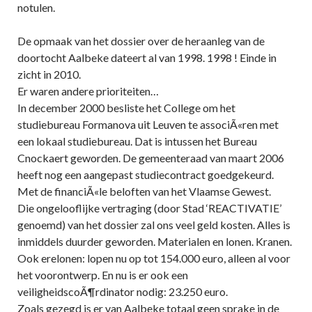
notulen.
De opmaak van het dossier over de heraanleg van de
doortocht Aalbeke dateert al van 1998. 1998 ! Einde in
zicht in 2010.
Er waren andere prioriteiten…
In december 2000 besliste het College om het
studiebureau Formanova uit Leuven te associÃ«ren met
een lokaal studiebureau. Dat is intussen het Bureau
Cnockaert geworden. De gemeenteraad van maart 2006
heeft nog een aangepast studiecontract goedgekeurd.
Met de financiÃ«le beloften van het Vlaamse Gewest.
Die ongelooflijke vertraging (door Stad ‘REACTIVATIE’
genoemd) van het dossier zal ons veel geld kosten. Alles is
inmiddels duurder geworden. Materialen en lonen. Kranen.
Ook erelonen: lopen nu op tot 154.000 euro, alleen al voor
het voorontwerp. En nu is er ook een
veiligheidscoÃ¶rdinator nodig: 23.250 euro.
Zoals gezegd is er van Aalbeke totaal geen sprake in de