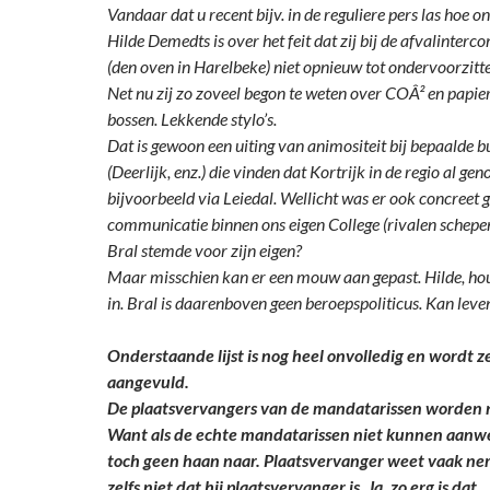
Vandaar dat u recent bijv. in de reguliere pers las hoe 
Hilde Demedts is over het feit dat zij bij de afvalint
(den oven in Harelbeke) niet opnieuw tot ondervoorzitt
Net nu zij zo zoveel begon te weten over COÂ² en papie
bossen. Lekkende stylo’s.
Dat is gewoon een uiting van animositeit bij bepaalde
(Deerlijk, enz.) die vinden dat Kortrijk in de regio al ge
bijvoorbeeld via Leiedal. Wellicht was er ook concreet 
communicatie binnen ons eigen College (rivalen schepe
Bral stemde voor zijn eigen?
Maar misschien kan er een mouw aan gepast. Hilde, h
in. Bral is daarenboven geen beroepspoliticus. Kan leve
Onderstaande lijst is nog heel onvolledig en wordt z
aangevuld.
De plaatsvervangers van de mandatarissen worden 
Want als de echte mandatarissen niet kunnen aanwez
toch geen haan naar. Plaatsvervanger weet vaak ne
zelfs niet dat hij plaatsvervanger is. Ja, zo erg is dat.