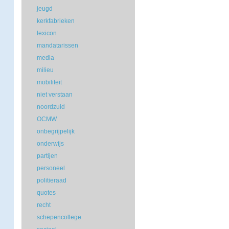
jeugd
kerkfabrieken
lexicon
mandatarissen
media
milieu
mobiliteit
niet verstaan
noordzuid
OCMW
onbegrijpelijk
onderwijs
partijen
personeel
politieraad
quotes
recht
schepencollege