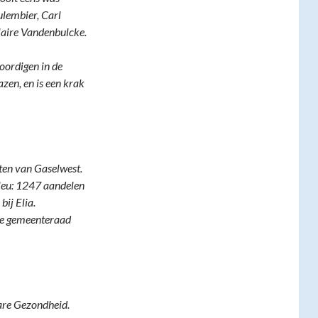
oulembier, Carl
laire Vandenbulcke.
ordigen in de
zen, en is een krak
ten van Gaselwest.
eleu: 1247 aandelen
bij Elia.
de gemeenteraad
are Gezondheid.