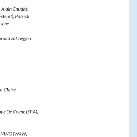
, Alain Cnudde,
tem!), Patrick
sche.
eraad zal zeggen
e-Claire
pe De Coene (SP.A),
NING (VMW)