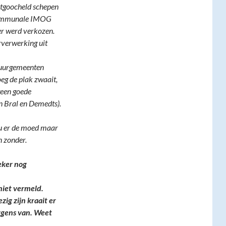
ontgoocheld schepen
ercommunale IMOG
er werd verkozen.
rverwerking uit
 buurgemeenten
noeg de plak zwaait,
geen goede
n Bral en Demedts).
ou er de moed maar
n zonder.
eker nog
niet vermeld.
ig zijn kraait er
rgens van. Weet