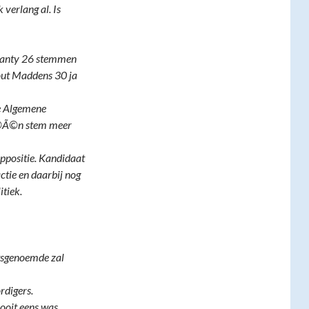
 verlang al. Is
 Santy 26 stemmen
out Maddens 30 ja
e Algemene
 Ã©Ã©n stem meer
ppositie. Kandidaat
ctie en daarbij nog
itiek.
tsgenoemde zal
rdigers.
ooit eens was