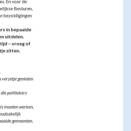
es. En voor de
elijkse Besturen,
ie
bezoldigingen
ers in bepaalde
n uitdelen.
ijd – vroeg of
tje zitten.
.
 verzetje genieten
die politiekers
tis moeten werken.
oodzakelijk
epaalde gemeenten.