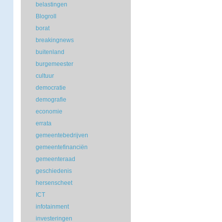
belastingen
Blogroll
borat
breakingnews
buitenland
burgemeester
cultuur
democratie
demografie
economie
errata
gemeentebedrijven
gemeentefinanciën
gemeenteraad
geschiedenis
hersenscheet
ICT
infotainment
investeringen