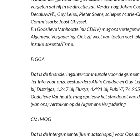
vergeten dat hij in de directie zat. Verder nog: Johan C
DecaluwÃ©, Guy Leleu, Pieter Soens, schepen Marie-C
Commissaris: Joost Ghyssel.
En Godelieve Vanhoutte (nu CD&V) mag ons vertegenwo
Algemene Vergadering. Ook zij weet van toeten noch bla
inzake absenteÃ¯sme.
FIGGA
Dat is de financieringsintercommunale voor de gemeen
Ter info voor onze bestuurders Alain Cnudde en Guy L
bij Distrigas, 1.247 bij Fluxys, 4.491 bij Publi-T, 74.965 
Godelieve Vanhoutte mag opnieuw het standpunt van 
(van ons) vertolken op de Algemene Vergadering.
CV. IMOG
Dat is de intergemeentelijke maatschappij voor Openb