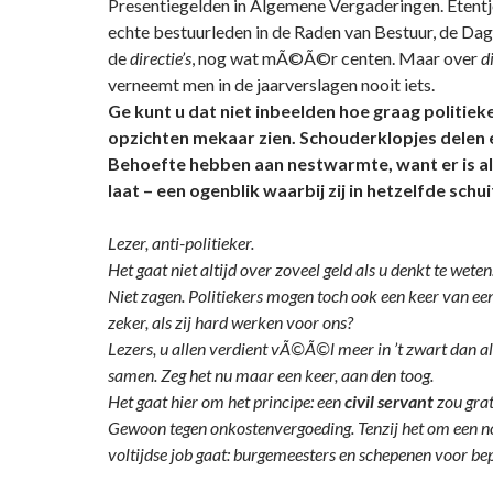
Presentiegelden in Algemene Vergaderingen. Etentj
echte bestuurleden in de Raden van Bestuur, de Dag
de
directie’s
, nog wat mÃ©Ã©r centen. Maar over
d
verneemt men in de jaarverslagen nooit iets.
Ge kunt u dat niet inbeelden hoe graag politiek
opzichten mekaar zien. Schouderklopjes delen e
Behoefte hebben aan nestwarmte, want er is alt
laat – een ogenblik waarbij zij in hetzelfde schui
Lezer, anti-politieker.
Het gaat niet altijd over zoveel geld als u denkt te weten
Niet zagen. Politiekers mogen toch ook een keer van een
zeker, als zij hard werken voor ons?
Lezers, u allen verdient vÃ©Ã©l meer in ’t zwart dan al 
samen. Zeg het nu maar een keer, aan den toog.
Het gaat hier om het principe: een
civil servant
zou gra
Gewoon tegen onkostenvergoeding. Tenzij het om een n
voltijdse job gaat: burgemeesters en schepenen voor b