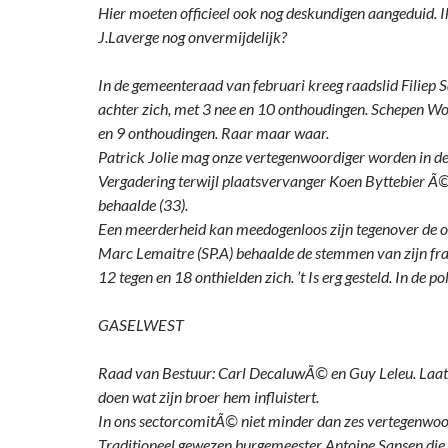
Hier moeten officieel ook nog deskundigen aangeduid. Ik
J.Laverge nog onvermijdelijk?
In de gemeenteraad van februari kreeg raadslid Filiep
achter zich, met 3 nee en 10 onthoudingen. Schepen W
en 9 onthoudingen. Raar maar waar.
Patrick Jolie mag onze vertegenwoordiger worden in d
Vergadering terwijl plaatsvervanger Koen Byttebier
behaalde (33).
Een meerderheid kan meedogenloos zijn tegenover de o
Marc Lemaitre (SP.A) behaalde de stemmen van zijn fra
12 tegen en 18 onthielden zich. ’t Is erg gesteld. In de pol
GASELWEST
Raad van Bestuur: Carl DecaluwÃ© en Guy Leleu. Laa
doen wat zijn broer hem influistert.
In ons sectorcomitÃ© niet minder dan zes vertegenwoo
Traditioneel gewezen burgemeester Antoine Sansen die 