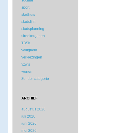
sociaal
sport
stadhuis
stadslijst
stadsplanning
streekorganen
TBSK
veiligheid
verkiezingen
vzw's
wonen
Zonder categorie
ARCHIEF
augustus 2026
juli 2026
juni 2026
mei 2026