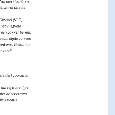
at een klucht. En
, wordt dit niet
Ghyssel (VLD).
het vliegveld
 een bakker bereid.
gevaardigde van een
ant was. Ge kunt u
r zendt.
eleider) voorzitter
 dat hij machtiger
chter de schermen
diebureaus.