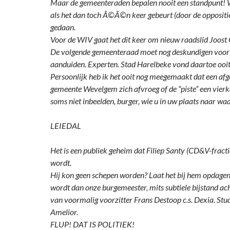
Maar de gemeenteraden bepalen nooit een standpunt! W
als het dan toch Ã©Ã©n keer gebeurt (door de oppositie)
gedaan.
Voor de WIV gaat het dit keer om nieuw raadslid Joost 
De volgende gemeenteraad moet nog deskundigen voor 
aanduiden. Experten. Stad Harelbeke vond daartoe ooit
Persoonlijk heb ik het ooit nog meegemaakt dat een af
gemeente Wevelgem zich afvroeg of de “piste” een vierk
soms niet inbeelden, burger, wie u in uw plaats naar waa
LEIEDAL
Het is een publiek geheim dat Filiep Santy (CD&V-fracti
wordt.
Hij kon geen schepen worden? Laat het bij hem opdagen
wordt dan onze burgemeester, mits subtiele bijstand a
van voormalig voorzitter Frans Destoop c.s. Dexia. Stu
Amelior.
FLUP! DAT IS POLITIEK!