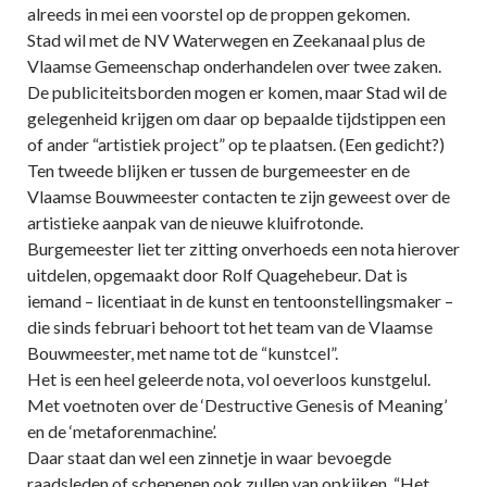
alreeds in mei een voorstel op de proppen gekomen.
Stad wil met de NV Waterwegen en Zeekanaal plus de
Vlaamse Gemeenschap onderhandelen over twee zaken.
De publiciteitsborden mogen er komen, maar Stad wil de
gelegenheid krijgen om daar op bepaalde tijdstippen een
of ander “artistiek project” op te plaatsen. (Een gedicht?)
Ten tweede blijken er tussen de burgemeester en de
Vlaamse Bouwmeester contacten te zijn geweest over de
artistieke aanpak van de nieuwe kluifrotonde.
Burgemeester liet ter zitting onverhoeds een nota hierover
uitdelen, opgemaakt door Rolf Quagehebeur. Dat is
iemand – licentiaat in de kunst en tentoonstellingsmaker –
die sinds februari behoort tot het team van de Vlaamse
Bouwmeester, met name tot de “kunstcel”.
Het is een heel geleerde nota, vol oeverloos kunstgelul.
Met voetnoten over de ‘Destructive Genesis of Meaning’
en de ‘metaforenmachine’.
Daar staat dan wel een zinnetje in waar bevoegde
raadsleden of schepenen ook zullen van opkijken. “Het