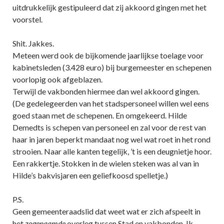
uitdrukkelijk gestipuleerd dat zij akkoord gingen met het
voorstel.
Shit. Jakkes.
Meteen werd ook de bijkomende jaarlijkse toelage voor
kabinetsleden (3.428 euro) bij burgemeester en schepenen
voorlopig ook afgeblazen.
Terwijl de vakbonden hiermee dan wel akkoord gingen.
(De gedelegeerden van het stadspersoneel willen wel eens
goed staan met de schepenen. En omgekeerd. Hilde
Demedts is schepen van personeel en zal voor de rest van
haar in jaren beperkt mandaat nog wel wat roet in het rond
strooien. Naar alle kanten tegelijk, ’t is een deugnietje hoor.
Een rakkertje. Stokken in de wielen steken was al van in
Hilde’s bakvisjaren een geliefkoosd spelletje.)
P.S.
Geen gemeenteraadslid dat weet wat er zich afspeelt in
het
zogenaamde
overleg tussen Stad en vakbonden. Ik