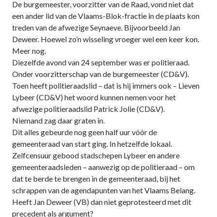
De burgemeester, voorzitter van de Raad, vond niet dat
een ander lid van de Vlaams-Blok-fractie in de plaats kon
treden van de afwezige Seynaeve. Bijvoorbeeld Jan
Deweer. Hoewel zo’n wisseling vroeger wel een keer kon.
Meer nog.
Diezelfde avond van 24 september was er politieraad.
Onder voorzitterschap van de burgemeester (CD&V).
Toen heeft politieraadslid – dat is hij immers ook – Lieven
Lybeer (CD&V) het woord kunnen nemen voor het
afwezige politieraadslid Patrick Jolie (CD&V).
Niemand zag daar graten in.
Dit alles gebeurde nog geen half uur vóór de
gemeenteraad van start ging. In hetzelfde lokaal.
Zelfcensuur gebood stadschepen Lybeer en andere
gemeenteraadsleden – aanwezig op de politieraad – om
dat te berde te brengen in de gemeenteraad, bij het
schrappen van de agendapunten van het Vlaams Belang.
Heeft Jan Deweer (VB) dan niet geprotesteerd met dit
precedent als argument?