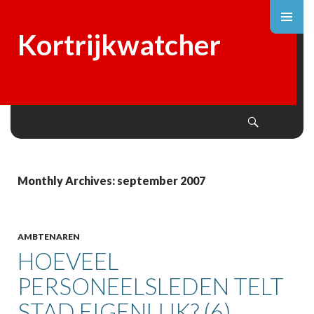
Kortrijkwatcher
Search
SKIP
TO
CONTENT
Monthly Archives: september 2007
AMBTENAREN
HOEVEEL
PERSONEELSLEDEN TELT
STAD EIGENLIJK? (6)