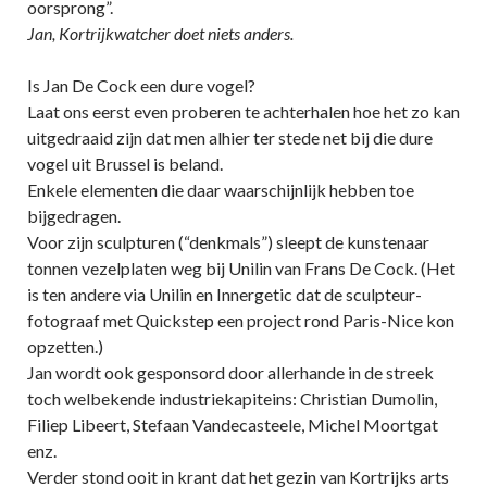
oorsprong”.
Jan, Kortrijkwatcher doet niets anders.
Is Jan De Cock een dure vogel?
Laat ons eerst even proberen te achterhalen hoe het zo kan
uitgedraaid zijn dat men alhier ter stede net bij die dure
vogel uit Brussel is beland.
Enkele elementen die daar waarschijnlijk hebben toe
bijgedragen.
Voor zijn sculpturen (“denkmals”) sleept de kunstenaar
tonnen vezelplaten weg bij Unilin van Frans De Cock. (Het
is ten andere via Unilin en Innergetic dat de sculpteur-
fotograaf met Quickstep een project rond Paris-Nice kon
opzetten.)
Jan wordt ook gesponsord door allerhande in de streek
toch welbekende industriekapiteins: Christian Dumolin,
Filiep Libeert, Stefaan Vandecasteele, Michel Moortgat
enz.
Verder stond ooit in krant dat het gezin van Kortrijks arts