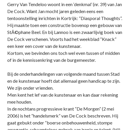
Gerry Van Tendeloo woont in een ‘denkmal’ (nr. 39) van Jan
De Cock. Want Jan mocht jaren geleden eens een
tentoonstelling inrichten in Kortrijk: “Diasporal Thoughts”.
Hij maakte toen een constructie bovenop een gebouw van
StÃ©phane Beel. En bij Lannoo is een zwaarlijvig boek van
De Cock verschenen. Voorts had het weekblad “Knack”
een keer een cover van de kunstenaar.
Kortom, we bevinden ons toch wel even tussen of midden
of in de kennissenkring van de burgemeester.
Bij de onderhandelingen van volgende maand tussen Stad
en de kunstenaar hoeft dat allemaal geen handicap te zijn.
We zijn onder vrienden.
Men kent het lef van de kunstenaar en kan daar rekening
mee houden.
In de nochtans progressieve krant “De Morgen” (2 mei
2006) is het “handelsmerk” van De Cock beschreven. Hij
gaat gebukt onder “boerse onbehouwenheid, stompe
arrogantie, schaamteloos gebrek aan ironie en talent. (Hij