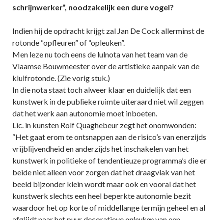
schrijnwerker”, noodzakelijk een dure vogel?
Indien hij de opdracht krijgt zal Jan De Cock allerminst de
rotonde “opfleuren” of “opleuken”.
Men leze nu toch eens de lulnota van het team van de
Vlaamse Bouwmeester over de artistieke aanpak van de
kluifrotonde. (Zie vorig stuk.)
In die nota staat toch alweer klaar en duidelijk dat een
kunstwerk in de publieke ruimte uiteraard niet wil zeggen
dat het werk aan autonomie moet inboeten.
Lic. in kunsten Rolf Quaghebeur zegt het onomwonden:
“Het gaat erom te ontsnappen aan de risico’s van enerzijds
vrijblijvendheid en anderzijds het inschakelen van het
kunstwerk in politieke of tendentieuze programma’s die er
beide niet alleen voor zorgen dat het draagvlak van het
beeld bijzonder klein wordt maar ook en vooral dat het
kunstwerk slechts een heel beperkte autonomie bezit
waardoor het op korte of middellange termijn geheel en al
afglijdt naar het puur decoratieve
opleuken
van een