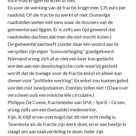
via e-mail krijgen nu lezen of niet.
En voor de werking van de fractie krijgt men 135 euro per
raadslid. Of die fractie nu werkt of niet. (Sommige
raadsleden weten niet eens waar de dossiers van de
gemeenteraad liggen. Er is zelfs een tijd geweest dat
raadsleden dachten dat men die niet mocht inzien.)
De gemeenteraad heeft zonder daar één woord aan te
verspillen zijn eigen “loonsverhoging” goedgekeurd.
Niemand vroeg zich af er niet een keer kon gedacht
worden aan een deontologische code waarbij gesteld
wordt dat de toelage voor de fractie enkel en alleen kan
dienen voor “politieke werking”. En enkel zou kunnen geïnd
worden met bewijsstukken. Etentjes tellen niet ! (Daarover
verscheen ooit een ministeriële circulaire.)
Philippe De Coene, fractieleider van SP.A – Spirit – Groen,
vroeg zelfs om een (betaalde) medewerker.
Kijk, ik blijf ervan overtuigd dat dit niet echt nodig is.
Tenminste als de fractie zijn werk doet, en er een beetje in
slaagt om aan taakverdeling te doen. Ieder zijn