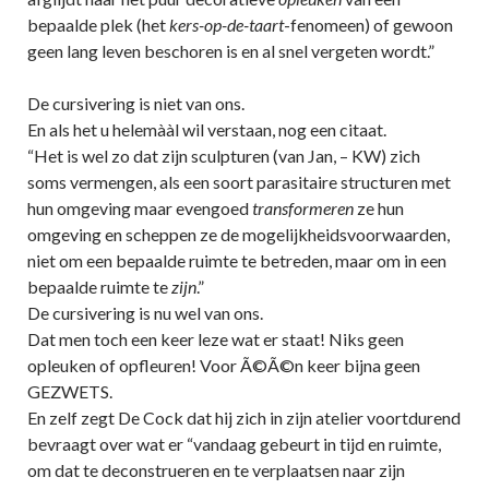
bepaalde plek (het
kers-op-de-taart
-fenomeen) of gewoon
geen lang leven beschoren is en al snel vergeten wordt.”
De cursivering is niet van ons.
En als het u helemààl wil verstaan, nog een citaat.
“Het is wel zo dat zijn sculpturen (van Jan, – KW) zich
soms vermengen, als een soort parasitaire structuren met
hun omgeving maar evengoed
transformeren
ze hun
omgeving en scheppen ze de mogelijkheidsvoorwaarden,
niet om een bepaalde ruimte te betreden, maar om in een
bepaalde ruimte te
zijn
.”
De cursivering is nu wel van ons.
Dat men toch een keer leze wat er staat! Niks geen
opleuken of opfleuren! Voor Ã©Ã©n keer bijna geen
GEZWETS.
En zelf zegt De Cock dat hij zich in zijn atelier voortdurend
bevraagt over wat er “vandaag gebeurt in tijd en ruimte,
om dat te deconstrueren en te verplaatsen naar zijn