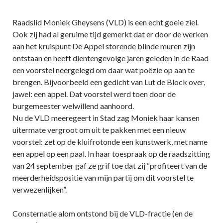
Raadslid Moniek Gheysens (VLD) is een echt goeie ziel.
Ook zij had al geruime tijd gemerkt dat er door de werken
aan het kruispunt De Appel storende blinde muren zijn
ontstaan en heeft dientengevolge jaren geleden in de Raad
een voorstel neergelegd om daar wat poëzie op aan te
brengen. Bijvoorbeeld een gedicht van Lut de Block over,
jawel: een appel. Dat voorstel werd toen door de
burgemeester welwillend aanhoord.
Nu de VLD meeregeert in Stad zag Moniek haar kansen
uitermate vergroot om uit te pakken met een nieuw
voorstel: zet op de kluifrotonde een kunstwerk, met name
een appel op een paal. In haar toespraak op de raadszitting
van 24 september gaf ze grif toe dat zij “profiteert van de
meerderheidspositie van mijn partij om dit voorstel te
verwezenlijken”.
Consternatie alom ontstond bij de VLD-fractie (en de