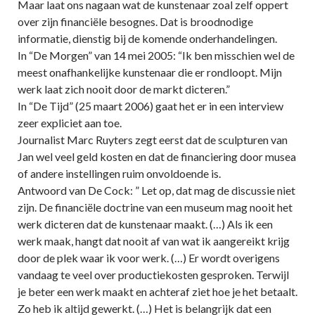
Maar laat ons nagaan wat de kunstenaar zoal zelf oppert
over zijn financiële besognes. Dat is broodnodige
informatie, dienstig bij de komende onderhandelingen.
In “De Morgen” van 14 mei 2005: “Ik ben misschien wel de
meest onafhankelijke kunstenaar die er rondloopt. Mijn
werk laat zich nooit door de markt dicteren.”
In “De Tijd” (25 maart 2006) gaat het er in een interview
zeer expliciet aan toe.
Journalist Marc Ruyters zegt eerst dat de sculpturen van
Jan wel veel geld kosten en dat de financiering door musea
of andere instellingen ruim onvoldoende is.
Antwoord van De Cock: ” Let op, dat mag de discussie niet
zijn. De financiële doctrine van een museum mag nooit het
werk dicteren dat de kunstenaar maakt. (…) Als ik een
werk maak, hangt dat nooit af van wat ik aangereikt krijg
door de plek waar ik voor werk. (…) Er wordt overigens
vandaag te veel over productiekosten gesproken. Terwijl
je beter een werk maakt en achteraf ziet hoe je het betaalt.
Zo heb ik altijd gewerkt. (…) Het is belangrijk dat een