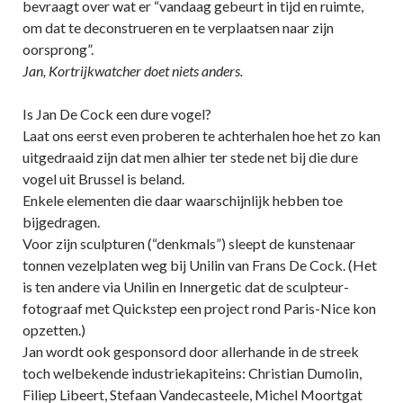
bevraagt over wat er “vandaag gebeurt in tijd en ruimte,
om dat te deconstrueren en te verplaatsen naar zijn
oorsprong”.
Jan, Kortrijkwatcher doet niets anders.
Is Jan De Cock een dure vogel?
Laat ons eerst even proberen te achterhalen hoe het zo kan
uitgedraaid zijn dat men alhier ter stede net bij die dure
vogel uit Brussel is beland.
Enkele elementen die daar waarschijnlijk hebben toe
bijgedragen.
Voor zijn sculpturen (“denkmals”) sleept de kunstenaar
tonnen vezelplaten weg bij Unilin van Frans De Cock. (Het
is ten andere via Unilin en Innergetic dat de sculpteur-
fotograaf met Quickstep een project rond Paris-Nice kon
opzetten.)
Jan wordt ook gesponsord door allerhande in de streek
toch welbekende industriekapiteins: Christian Dumolin,
Filiep Libeert, Stefaan Vandecasteele, Michel Moortgat