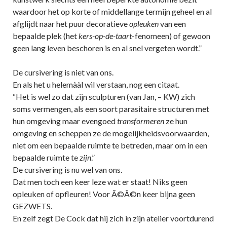
waardoor het op korte of middellange termijn geheel en al
afglijdt naar het puur decoratieve
opleuken
van een
bepaalde plek (het
kers-op-de-taart
-fenomeen) of gewoon
geen lang leven beschoren is en al snel vergeten wordt.”
De cursivering is niet van ons.
En als het u helemààl wil verstaan, nog een citaat.
“Het is wel zo dat zijn sculpturen (van Jan, – KW) zich
soms vermengen, als een soort parasitaire structuren met
hun omgeving maar evengoed
transformeren
ze hun
omgeving en scheppen ze de mogelijkheidsvoorwaarden,
niet om een bepaalde ruimte te betreden, maar om in een
bepaalde ruimte te
zijn
.”
De cursivering is nu wel van ons.
Dat men toch een keer leze wat er staat! Niks geen
opleuken of opfleuren! Voor Ã©Ã©n keer bijna geen
GEZWETS.
En zelf zegt De Cock dat hij zich in zijn atelier voortdurend