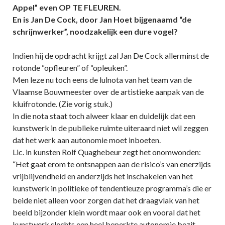
Appel” even OP TE FLEUREN.
En is Jan De Cock, door Jan Hoet bijgenaamd “de
schrijnwerker”, noodzakelijk een dure vogel?
Indien hij de opdracht krijgt zal Jan De Cock allerminst de
rotonde “opfleuren” of “opleuken”.
Men leze nu toch eens de lulnota van het team van de
Vlaamse Bouwmeester over de artistieke aanpak van de
kluifrotonde. (Zie vorig stuk.)
In die nota staat toch alweer klaar en duidelijk dat een
kunstwerk in de publieke ruimte uiteraard niet wil zeggen
dat het werk aan autonomie moet inboeten.
Lic. in kunsten Rolf Quaghebeur zegt het onomwonden:
“Het gaat erom te ontsnappen aan de risico’s van enerzijds
vrijblijvendheid en anderzijds het inschakelen van het
kunstwerk in politieke of tendentieuze programma’s die er
beide niet alleen voor zorgen dat het draagvlak van het
beeld bijzonder klein wordt maar ook en vooral dat het
kunstwerk slechts een heel beperkte autonomie bezit