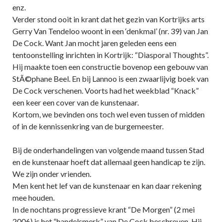
enz.
Verder stond ooit in krant dat het gezin van Kortrijks arts
Gerry Van Tendeloo woont in een ‘denkmal’ (nr. 39) van Jan
De Cock. Want Jan mocht jaren geleden eens een
tentoonstelling inrichten in Kortrijk: “Diasporal Thoughts”.
Hij maakte toen een constructie bovenop een gebouw van
StÃ©phane Beel. En bij Lannoo is een zwaarlijvig boek van
De Cock verschenen. Voorts had het weekblad “Knack”
een keer een cover van de kunstenaar.
Kortom, we bevinden ons toch wel even tussen of midden
of in de kennissenkring van de burgemeester.
Bij de onderhandelingen van volgende maand tussen Stad
en de kunstenaar hoeft dat allemaal geen handicap te zijn.
We zijn onder vrienden.
Men kent het lef van de kunstenaar en kan daar rekening
mee houden.
In de nochtans progressieve krant “De Morgen” (2 mei
2006) is het “handelsmerk” van De Cock beschreven. Hij