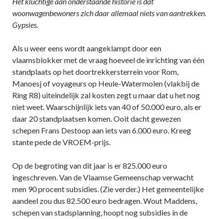
Het kluchtige aan onderstaande historie is dat
woonwagenbewoners zich daar allemaal niets van aantrekken.
Gypsies.
Als u weer eens wordt aangeklampt door een
vlaamsblokker met de vraag hoeveel de inrichting van één
standplaats op het doortrekkersterrein voor Rom,
Manoesj of voyageurs op Heule-Watermolen (vlakbij de
Ring R8) uiteindelijk zal kosten zegt u maar dat u het nog
niet weet. Waarschijnlijk iets van 40 of 50.000 euro, als er
daar 20 standplaatsen komen. Ooit dacht gewezen
schepen Frans Destoop aan iets van 6.000 euro. Kreeg
stante pede de VROEM-prijs.
Op de begroting van dit jaar is er 825.000 euro
ingeschreven. Van de Vlaamse Gemeenschap verwacht
men 90 procent subsidies. (Zie verder.) Het gemeentelijke
aandeel zou dus 82.500 euro bedragen. Wout Maddens,
schepen van stadsplanning, hoopt nog subsidies in de