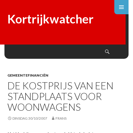
Kortrijkwatcher
Search
SKIP
TO
CONTENT
GEMEENTEFINANCIËN
DE KOSTPRIJS VAN EEN
STANDPLAATS VOOR
WOONWAGENS
DINSDAG 30/10/2007
FRANS