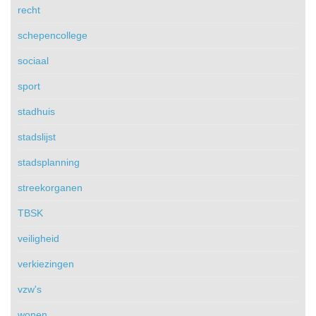
recht
schepencollege
sociaal
sport
stadhuis
stadslijst
stadsplanning
streekorganen
TBSK
veiligheid
verkiezingen
vzw's
wonen