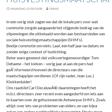
MAANDAG 31/03/2008
FRANS
In een vorig stuk zagen we dat de lokale pers voor wat
commotie zorgde aangaande het stijgende bedrag van de
zitpenningen die uitbetaald worden aan bestuursleden van
sociale huisvestingsmaatschappijen (SHM’s).
Beetje commotie om niets. Laat, een half jaar na datum, en
zonder enige context of toelichting.
Beter ware geweest dat volksvertegenwoordiger Tom
Dehaene – het kieken – vorig jaar al aan de pers had
geÃ¯nformeerd hoeveel de directeurs van die
maatschappijen verdienen. (Of zijn vader, Jean-Luc.)
Klokkenluider!
Ons raadslid Carl DecaluwÃ© daarentegen heeft het
m.b.t. directeurs zeer recent even aangedurfd om iets aan
te kaarten over de gefusioneerde Antwerpse SHM’s. Zoals
altijd: over iets van problemen van elders, en van bijna
zeker een andere partijpolitieke benoeming. Straks meer