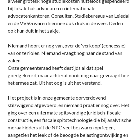
alweer grotesk hoge studiekosten nutteloos gespendeerd,
bij lokale huisadvocaten en internationale
advocatenkantoren. Consulten. Studiebureaus van Leiedal
en de VVSG waren hiermee ook druk in de weer. Deden
ook hun duit in het zakje.
Niemand hoort er nog van, over de ‘verkoop’ (concessie)
van onze riolen. Niemand vraagt nog naar de stand van
zaken.
Onze gemeenteraad heeft destijds al dat spel
goedgekeurd, maar achteraf nooit nog naar gevraagd hoe
het ermee zat. Uit het oog is uit het verstand.
Het project is in onze gemeente oorverdovend
stilzwijgend afgevoerd, en niemand praat er nog over. Het
ging over een uitermate spitsvondige juridisch-fiscale
constructie, een fiscale spitstechnologie die bij analytische
moraalridders uit de NPC veel bezwaren opriepen,
aangezien het leek of de beoogde belastingontwijking en