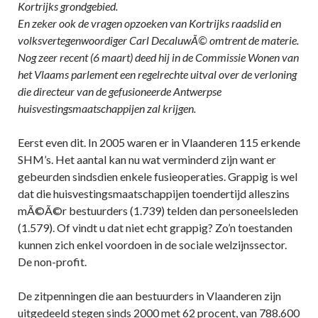
Kortrijks grondgebied.
En zeker ook de vragen opzoeken van Kortrijks raadslid en
volksvertegenwoordiger Carl DecaluwÃ© omtrent de materie.
Nog zeer recent (6 maart) deed hij in de Commissie Wonen van
het Vlaams parlement een regelrechte uitval over de verloning
die directeur van de gefusioneerde Antwerpse
huisvestingsmaatschappijen zal krijgen.
Eerst even dit. In 2005 waren er in Vlaanderen 115 erkende
SHM’s. Het aantal kan nu wat verminderd zijn want er
gebeurden sindsdien enkele fusieoperaties. Grappig is wel
dat die huisvestingsmaatschappijen toendertijd alleszins
mÃ©Ã©r bestuurders (1.739) telden dan personeelsleden
(1.579). Of vindt u dat niet echt grappig? Zo’n toestanden
kunnen zich enkel voordoen in de sociale welzijnssector.
De non-profit.
De zitpenningen die aan bestuurders in Vlaanderen zijn
uitgedeeld stegen sinds 2000 met 62 procent, van 788.600