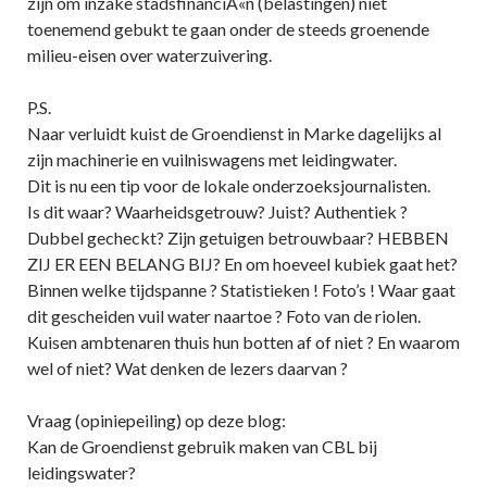
zijn om inzake stadsfinanciÃ«n (belastingen) niet
toenemend gebukt te gaan onder de steeds groenende
milieu-eisen over waterzuivering.
P.S.
Naar verluidt kuist de Groendienst in Marke dagelijks al
zijn machinerie en vuilniswagens met leidingwater.
Dit is nu een tip voor de lokale onderzoeksjournalisten.
Is dit waar? Waarheidsgetrouw? Juist? Authentiek ?
Dubbel gecheckt? Zijn getuigen betrouwbaar? HEBBEN
ZIJ ER EEN BELANG BIJ? En om hoeveel kubiek gaat het?
Binnen welke tijdspanne ? Statistieken ! Foto’s ! Waar gaat
dit gescheiden vuil water naartoe ? Foto van de riolen.
Kuisen ambtenaren thuis hun botten af of niet ? En waarom
wel of niet? Wat denken de lezers daarvan ?
Vraag (opiniepeiling) op deze blog:
Kan de Groendienst gebruik maken van CBL bij
leidingswater?