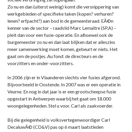
Zo nu en dan (uiterst weinig) komt die versnippering van
werkgebieden of specifieke taken (kopen? verhuren?
lenen? erfpacht?) aan bod in de gemeenteraad. EÃ©n
kenner van de sector – raadslid Marc Lemaitre (SP.A) –
pleit dan voor een fusie-operatie. En alhoewel ook de
burgemeester zo nu en dan laat blijken dat er alleszins
meer samenwerking moet komen, gebeurt er niets. Het
gaat om de postjes. Au fond: de directeurs en de
voorzitters en onder-voorzitters.
In 2006 zijn er in Vlaanderen slechts vier fusies afgerond.
Bijvoorbeeld in Oostende. In 2007 was er een operatie in
Veurne. En nog in dat jaar is er een grootscheepse fusie
opgestart in Antwerpen waarbij het gaat om 18.000
woongelegenheden. Stel u voor. Carl als zaakvoerder.
Bij die gelegenheid is volksvertegenwoordiger Carl
DecaluwÃ© (CD&V) pas op 6 maart laatstleden