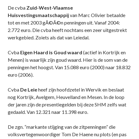
De cvba
Zuid-West-Vlaamse
Huisvestingsmaatschappij
van Marc Olivier betaalde
tot en met 2003 gÃ©Ã©n penningen uit. Vanaf 2004:
2.772 euro. Die cvba heeft nochtans een zeer uitgestrekt
werkgebied. Zoiets als dat van Leiedal.
Cvba
Eigen Haard is Goud waard
(actief in Kortrijk en
Menen) is waarlijk zijn goud waard. Hier is de som van de
penningen het hoogst. Van 15.088 euro (2000) naar 18.832
euro (2006).
Cvba
De Leie
heef zijn hoofdzetel in Wervik en beslaat
nog Kortrijk, Avelgem, Heuvelland en Mesen. In de loop
der jaren zijn de presentiegelden bij deze SHM zelfs wat
gedaald. Van 12.321 naar 11.398 euro.
De zgn. “markante stijging van de zitpenningen” die
volksvertegenwoordiger Tom De Haene nu plots (en pas