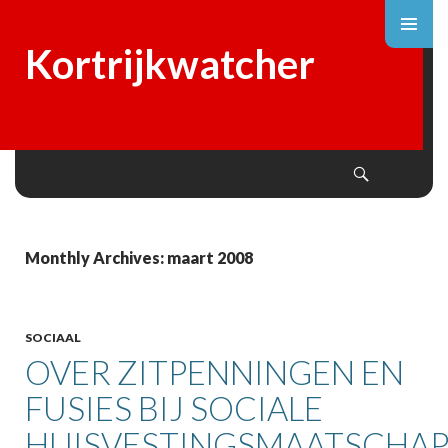
Kortrijkwatcher
Search
SKIP
TO
CONTENT
Monthly Archives: maart 2008
SOCIAAL
OVER ZITPENNINGEN EN
FUSIES BIJ SOCIALE
HUISVESTINGSMAATSCHAP