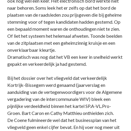
ook nog wel een keer. Het electronisch bord werkte niet
naar behoren. Soms leek het er zelfs op dat het bord de
plaatsen van de raadsleden zou prijsgeven die bij geheime
stemming voor of tegen kandidaten hadden gestemd. Op
een bepaald moment waren de onthoudingen niet te zien.
Of liet het systeem het helemaal afweten. Toonde beelden
van de zitplaatsen met een geheimzinnig kruisje en een
onverklaarbaar kleurtje.
Dramatisch was nog dat het VB een keer in snelheid werkt
gepakt en verkeerdelijk ja had gestemd.
Bij het dossier over het vliegveld dat verkeerdelijk
Kortrijk-Bissegem werd genaamd (jaarverslag en
aanduiding van de vertegenwoordigers voor de Algemene
vergadering van de intercommunale WIV) bleek een
pijnlijke verdeeldheid binnen het kartel SP.A-VL.Pro-
Groen. Bart Caron en Cathy Matthieu onthielden zich.
De Coene fulmineerde wel dat het businessplan van het
vliegveld geen enkel cijfer bevat. En hij voer nog meer uit