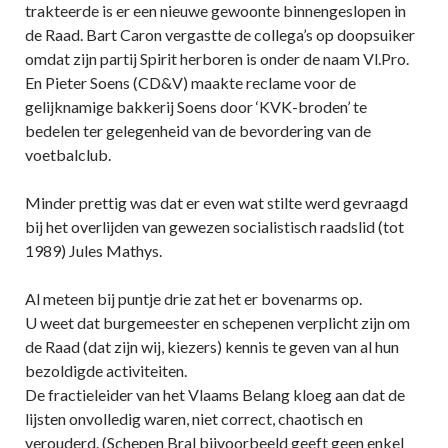
trakteerde is er een nieuwe gewoonte binnengeslopen in
de Raad. Bart Caron vergastte de collega’s op doopsuiker
omdat zijn partij Spirit herboren is onder de naam Vl.Pro.
En Pieter Soens (CD&V) maakte reclame voor de
gelijknamige bakkerij Soens door ‘KVK-broden’ te
bedelen ter gelegenheid van de bevordering van de
voetbalclub.
Minder prettig was dat er even wat stilte werd gevraagd
bij het overlijden van gewezen socialistisch raadslid (tot
1989) Jules Mathys.
Al meteen bij puntje drie zat het er bovenarms op.
U weet dat burgemeester en schepenen verplicht zijn om
de Raad (dat zijn wij, kiezers) kennis te geven van al hun
bezoldigde activiteiten.
De fractieleider van het Vlaams Belang kloeg aan dat de
lijsten onvolledig waren, niet correct, chaotisch en
verouderd. (Schepen Bral bijvoorbeeld geeft geen enkel