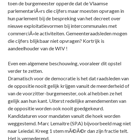
toen de burgemeester opperde dat de Vlaamse
parlementariÃ«rs die cijfers maar moesten opvragen in
hun parlement bij de bespreking van het decreet over
nieuwe exploitatievormen bij intercommunales met
commerciÃ«le activiteiten. Gemeenteraadsleden mogen
die cijfers blijkbaar niet opvragen? Kortrijk is
aandeelhouder van de WIV !
Even een algemene beschouwing, vooraleer dit opstel
verder te zetten.
Dramatisch voor de democratie is het dat raadsleden van
de oppositie nooit gelijk krijgen vanuit de meerderheid of
van de voorzitter-burgemeester, ook al hebben ze het
gelijk aan hun kant. Uiterst redelijke amendementen van
de oppositie worden ook nooit goedgekeurd.
Kandidaturen voor mandaten vanuit die hoek worden
weggestemd. Marc Lemaitre (SP.A) bijvoorbeeld mag niet
naar Leiedal. Kreeg 1 stem mÃ©Ã©r dan zijn fractie telt.
Het is vernederend.