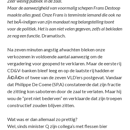
Zeer weinig publiek in de zaal.
Maar de aanwezigheid van voormalig schepen Frans Destoop
maakte alles goed. Onze Frans is tenminste iemand die ook na
het beÃ«indigen van zijn mandaat nog belangstelling toont
voor de politiek. Het is aan niet velen gegeven, zelfs al bekleden
ze nog een functie.
Dramatisch.
Na zeven minuten angstig afwachten bleken onze
verkozenen in voldoende aantal aanwezig om de
vergadering voor geopend te verklaren. Maar de eerste rij
CD&V-banken bleef leeg en op de laatste rij hadden er
Ã©Ã©n of twee van de zeven VLD’ers postgevat. Vandaar
dat Philippe De Coene (SP.A) constateerde dat zijn fractie
de zitting kon saboteren door de zaal te verlaten. Maar hij
wou de “pret niet bederven” en verklaarde dat zijn troepen
constructief zouden blijven zitten.
Wat was er dan allemaal zo prettig?
Wel, sinds minister Q zijn collega’s met flessen bier