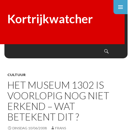
Kortrijkwatcher
Search
SKIP
TO
CONTENT
CULTUUR
HET MUSEUM 1302 IS
VOORLOPIG NOG NIET
ERKEND – WAT
BETEKENT DIT ?
DINSDAG 10/06/2008
FRANS