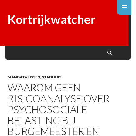
Kortrijkwatcher
Search
SKIP
TO
CONTENT
MANDATARISSEN
,
STADHUIS
WAAROM GEEN
RISICOANALYSE OVER
PSYCHOSOCIALE
BELASTING BIJ
BURGEMEESTER EN