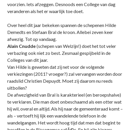
voorzien. Iets afzeggen. Desnoods een College van dag
veranderen als het er waarlijk toe doet.
Over heel dit jaar bekeken spannen de schepenen Hilde
Demedts en Stefaan Bral de kroon. Allebei zeven keer
afwezig. Tot op vandaag.
Alain Cnudde
(schepen van Welzijn!) doet het tot veler
verbazing ook niet zo best. Zesmaal gespijbeld in de
Colleges van dit jaar.
Van Hilde is geweten dat zij net voor de volgende
verkiezingen (2011? vroeger?) zal vervangen worden door
raadslid Christien Depuydt. Moet zij daarom nu reeds
uitbollen?
De afwezigheid van Bral is karakterieel (en beroepshalve)
te verklaren. Die man doet onbeschaamd als een otter wat
hij wil, overal en altijd. Als hij naar de gemeenteraad komt –
als – vertoeft hij lijk een wandelende telefoon in de
wandelgangen. Het wordt hoog tijd dat men dat begint te
beseffen in de Bissegemse cafÃ©s. En bij zijn kiezers.