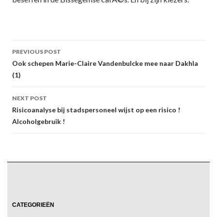
Post
PREVIOUS POST
navigation
Ook schepen Marie-Claire Vandenbulcke mee naar Dakhla
(1)
NEXT POST
Risicoanalyse bij stadspersoneel wijst op een risico !
Alcoholgebruik !
CATEGORIEËN