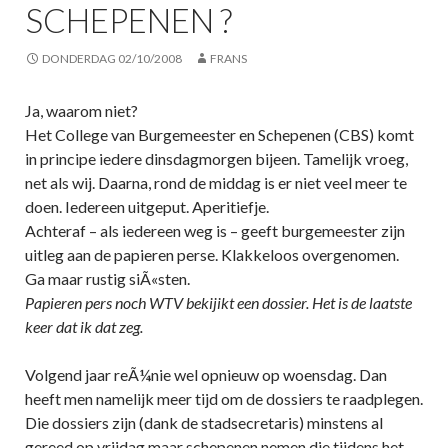
SCHEPENEN ?
DONDERDAG 02/10/2008
FRANS
Ja, waarom niet?
Het College van Burgemeester en Schepenen (CBS) komt
in principe iedere dinsdagmorgen bijeen. Tamelijk vroeg,
net als wij. Daarna, rond de middag is er niet veel meer te
doen. Iedereen uitgeput. Aperitiefje.
Achteraf – als iedereen weg is – geeft burgemeester zijn
uitleg aan de papieren perse. Klakkeloos overgenomen.
Ga maar rustig siÃ«sten.
Papieren pers noch WTV bekijikt een dossier. Het is de laatste
keer dat ik dat zeg.
Volgend jaar reÃ¼nie wel opnieuw op woensdag. Dan
heeft men namelijk meer tijd om de dossiers te raadplegen.
Die dossiers zijn (dank de stadsecretaris) minstens al
gereed op vrijdag maar schepenen nemen die tijdens het