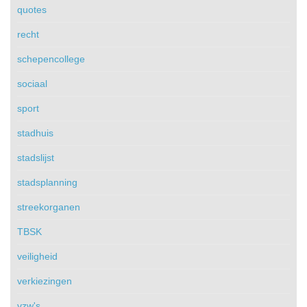
quotes
recht
schepencollege
sociaal
sport
stadhuis
stadslijst
stadsplanning
streekorganen
TBSK
veiligheid
verkiezingen
vzw's