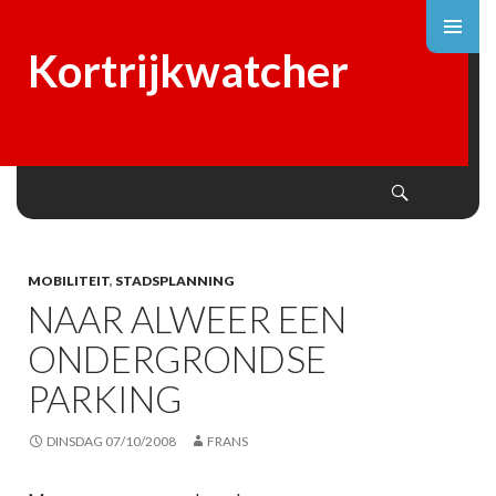
Kortrijkwatcher
Search
SKIP
TO
CONTENT
MOBILITEIT
,
STADSPLANNING
NAAR ALWEER EEN
ONDERGRONDSE
PARKING
DINSDAG 07/10/2008
FRANS