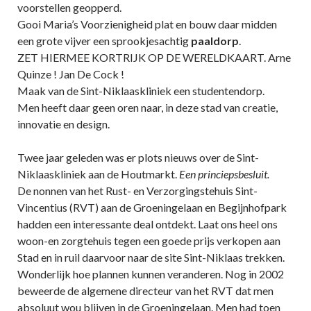
voorstellen geopperd.
Gooi Maria’s Voorzienigheid plat en bouw daar midden
een grote vijver een sprookjesachtig
paaldorp
.
ZET HIERMEE KORTRIJK OP DE WERELDKAART. Arne
Quinze ! Jan De Cock !
Maak van de Sint-Niklaaskliniek een studentendorp.
Men heeft daar geen oren naar, in deze stad van creatie,
innovatie en design.
Twee jaar geleden was er plots nieuws over de Sint-
Niklaaskliniek aan de Houtmarkt.
Een princiepsbesluit.
De nonnen van het Rust- en Verzorgingstehuis Sint-
Vincentius (RVT) aan de Groeningelaan en Begijnhofpark
hadden een interessante deal ontdekt. Laat ons heel ons
woon-en zorgtehuis tegen een goede prijs verkopen aan
Stad en in ruil daarvoor naar de site Sint-Niklaas trekken.
Wonderlijk hoe plannen kunnen veranderen. Nog in 2002
beweerde de algemene directeur van het RVT dat men
absoluut wou blijven in de Groeningelaan. Men had toen