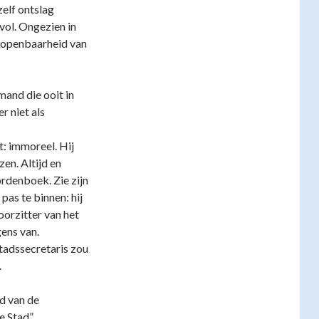
zelf ontslag
vol. Ongezien in
n openbaarheid van
mand die ooit in
 niet als
t: immoreel. Hij
zen. Altijd en
ordenboek. Zie zijn
pas te binnen: hij
oorzitter van het
ens van.
tadssecretaris zou
.
id van de
 Stad”.