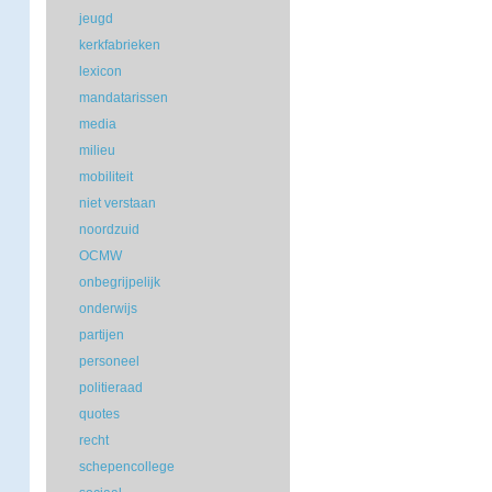
jeugd
kerkfabrieken
lexicon
mandatarissen
media
milieu
mobiliteit
niet verstaan
noordzuid
OCMW
onbegrijpelijk
onderwijs
partijen
personeel
politieraad
quotes
recht
schepencollege