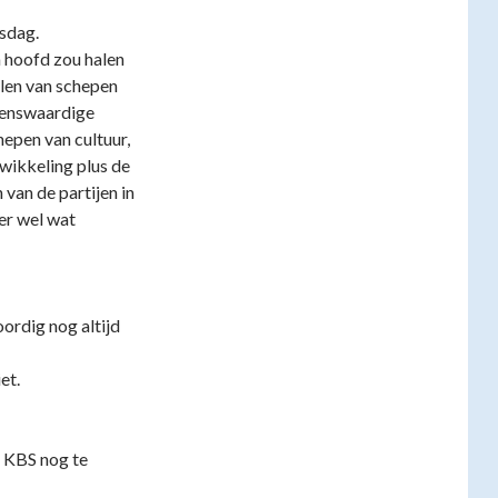
sdag.
n hoofd zou halen
len van schepen
emenswaardige
hepen van cultuur,
twikkeling plus de
van de partijen in
 er wel wat
ordig nog altijd
et.
r KBS nog te