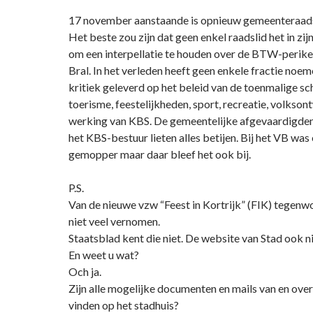
17 november aanstaande is opnieuw gemeenteraad
Het beste zou zijn dat geen enkel raadslid het in zij
om een interpellatie te houden over de BTW-perike
Bral. In het verleden heeft geen enkele fractie no
kritiek geleverd op het beleid van de toenmalige sc
toerisme, feestelijkheden, sport, recreatie, volkson
werking van KBS. De gemeentelijke afgevaardigden 
het KBS-bestuur lieten alles betijen. Bij het VB was
gemopper maar daar bleef het ook bij.
P.S.
Van de nieuwe vzw “Feest in Kortrijk” (FIK) tegenwo
niet veel vernomen.
Staatsblad kent die niet. De website van Stad ook ni
En weet u wat?
Och ja.
Zijn alle mogelijke documenten en mails van en ove
vinden op het stadhuis?