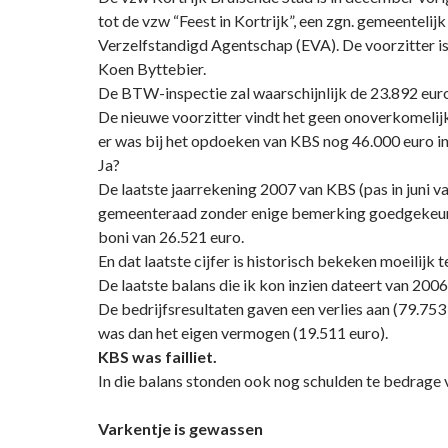
tot de vzw “Feest in Kortrijk”, een zgn. gemeentelijk
Verzelfstandigd Agentschap (EVA). De voorzitter i
Koen Byttebier.
De BTW-inspectie zal waarschijnlijk de 23.892 euro
De nieuwe voorzitter vindt het geen onoverkomelij
er was bij het opdoeken van KBS nog 46.000 euro in
Ja?
De laatste jaarrekening 2007 van KBS (pas in juni va
gemeenteraad zonder enige bemerking goedgekeur
boni van 26.521 euro.
En dat laatste cijfer is historisch bekeken moeilijk t
De laatste balans die ik kon inzien dateert van 2006
De bedrijfsresultaten gaven een verlies aan (79.753
was dan het eigen vermogen (19.511 euro).
KBS was failliet.
In die balans stonden ook nog schulden te bedrage 
Varkentje is gewassen