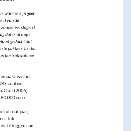
n, want er zijn geen
leid van de
n zonder verslagen.)
g dat ik al mijn
…Nooit gedacht dat
 te pakken. Ja, dat
 van kortrijkwatcher
g gemaakt van het
KBS continu
n. Ooit (2006)
 80.000 euro
k uit dat jaar)
en stuk
or te leggen aan