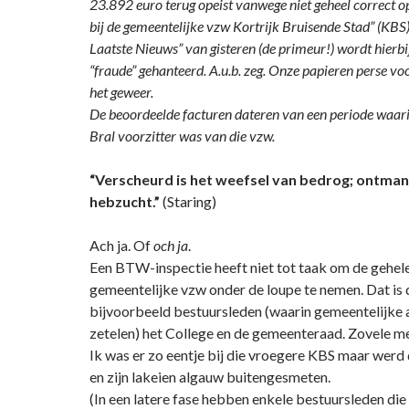
23.892 euro terug opeist vanwege niet geheel correct 
bij de gemeentelijke vzw Kortrijk Bruisende Stad” (KBS).
Laatste Nieuws” van gisteren (de primeur!) wordt hierbij
“fraude” gehanteerd. A.u.b. zeg. Onze papieren perse 
het geweer.
De beoordeelde facturen dateren van een periode waar
Bral voorzitter was van die vzw.
“Verscheurd is het weefsel van bedrog; ontma
hebzucht.”
(Staring)
Ach ja. Of
och ja
.
Een BTW-inspectie heeft niet tot taak om de gehel
gemeentelijke vzw onder de loupe te nemen. Dat is 
bijvoorbeeld bestuursleden (waarin gemeentelijke
zetelen) het College en de gemeenteraad. Zovele m
Ik was er zo eentje bij die vroegere KBS maar werd
en zijn lakeien algauw buitengesmeten.
(In een latere fase hebben enkele bestuursleden die