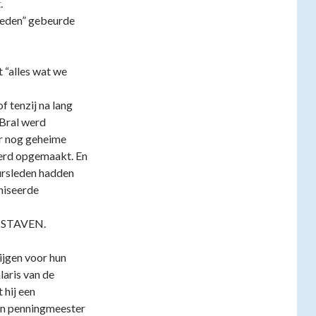
.
 deden” gebeurde
 “alles wat we
f tenzij na lang
 Bral werd
er nog geheime
werd opgemaakt. En
uursleden hadden
niseerde
 STAVEN.
ijgen voor hun
aris van de
hij een
en penningmeester