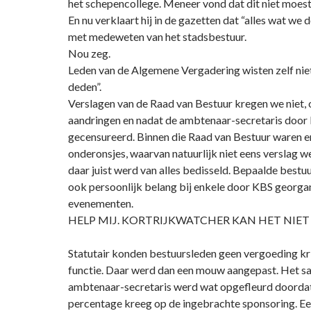
het schepencollege. Meneer vond dat dit niet moest
En nu verklaart hij in de gazetten dat “alles wat we
met medeweten van het stadsbestuur.
Nou zeg.
Leden van de Algemene Vergadering wisten zelf niet
deden”.
Verslagen van de Raad van Bestuur kregen we niet, o
aandringen en nadat de ambtenaar-secretaris door
gecensureerd. Binnen die Raad van Bestuur waren 
onderonsjes, waarvan natuurlijk niet eens verslag 
daar juist werd van alles bedisseld. Bepaalde best
ook persoonlijk belang bij enkele door KBS georga
evenementen.
HELP MIJ. KORTRIJKWATCHER KAN HET NIET
Statutair konden bestuursleden geen vergoeding kr
functie. Daar werd dan een mouw aangepast. Het sal
ambtenaar-secretaris werd wat opgefleurd doordat 
percentage kreeg op de ingebrachte sponsoring. E