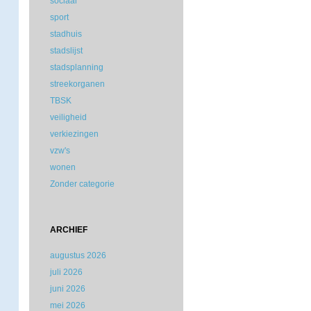
sociaal
sport
stadhuis
stadslijst
stadsplanning
streekorganen
TBSK
veiligheid
verkiezingen
vzw's
wonen
Zonder categorie
ARCHIEF
augustus 2026
juli 2026
juni 2026
mei 2026