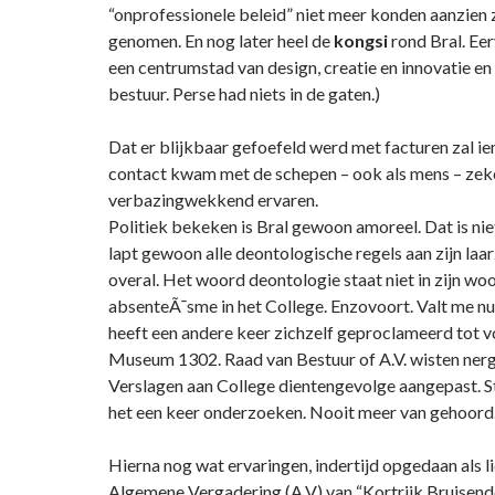
“onprofessionele beleid” niet meer konden aanzien 
genomen. En nog later heel de
kongsi
rond Bral. Eer
een centrumstad van design, creatie en innovatie e
bestuur. Perse had niets in de gaten.)
Dat er blijkbaar gefoefeld werd met facturen zal ie
contact kwam met de schepen – ook als mens – zeker
verbazingwekkend ervaren.
Politiek bekeken is Bral gewoon amoreel. Dat is nie
lapt gewoon alle deontologische regels aan zijn laar
overal. Het woord deontologie staat niet in zijn wo
absenteÃ¯sme in het College. Enzovoort. Valt me nu 
heeft een andere keer zichzelf geproclameerd tot v
Museum 1302. Raad van Bestuur of A.V. wisten nerg
Verslagen aan College dientengevolge aangepast. S
het een keer onderzoeken. Nooit meer van gehoord
Hierna nog wat ervaringen, indertijd opgedaan als l
Algemene Vergadering (A.V) van “Kortrijk Bruisende