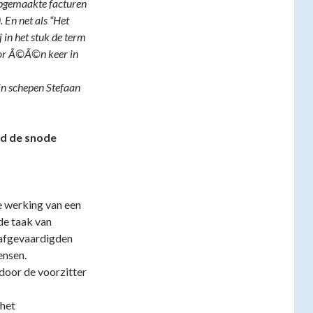
opgemaakte facturen
 En net als “Het
 in het stuk de term
voor Ã©Ã©n keer in
in schepen Stefaan
nd de snode
e werking van een
de taak van
 afgevaardigden
ensen.
 door de voorzitter
 het