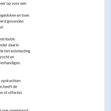
eer op voor een
 opgedoken en toen
 werd gevonden
de!
ntributie
nder daarin
de terrasbelasting
ezocht en
verhandigen.
i opdrachten
en heeft de
n of offertes
ig jaar omgeturnd