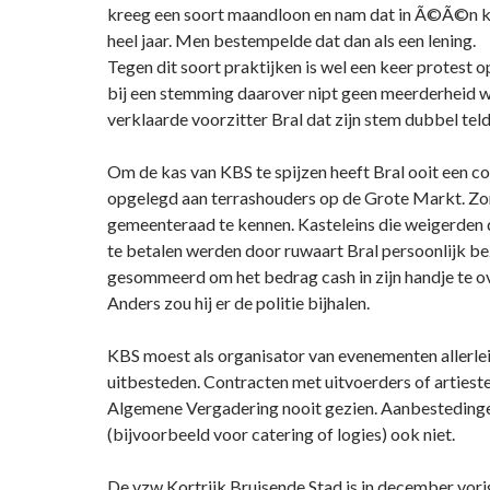
kreeg een soort maandloon en nam dat in Ã©Ã©n k
heel jaar. Men bestempelde dat dan als een lening.
Tegen dit soort praktijken is wel een keer protest
bij een stemming daarover nipt geen meerderheid
verklaarde voorzitter Bral dat zijn stem dubbel tel
Om de kas van KBS te spijzen heeft Bral ooit een co
opgelegd aan terrashouders op de Grote Markt. Zo
gemeenteraad te kennen. Kasteleins die weigerden 
te betalen werden door ruwaart Bral persoonlijk b
gesommeerd om het bedrag cash in zijn handje te o
Anders zou hij er de politie bijhalen.
KBS moest als organisator van evenementen allerle
uitbesteden. Contracten met uitvoerders of artiest
Algemene Vergadering nooit gezien. Aanbestedinge
(bijvoorbeeld voor catering of logies) ook niet.
De vzw Kortrijk Bruisende Stad is in december vor