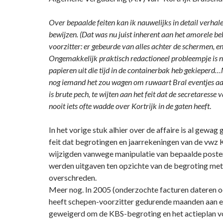
Over bepaalde feiten kan ik nauwelijks in detail verhale
bewijzen. (Dat was nu juist inherent aan het amorele be
voorzitter: er gebeurde van alles achter de schermen, e
Ongemakkelijk praktisch redactioneel probleempje is no
papieren uit die tijd in de containerbak heb gekieperd
nog iemand het zou wagen om ruwaart Bral eventjes aan
is brute pech, te wijten aan het feit dat de secretaresse
nooit iets ofte wadde over Kortrijk in de gaten heeft
.
In het vorige stuk alhier over de affaire is al gewa
feit dat begrotingen en jaarrekeningen van de vwz 
wijzigden vanwege manipulatie van bepaalde poste
werden uitgaven ten opzichte van de begroting met
overschreden.
Meer nog. In 2005 (onderzochte facturen dateren oo
heeft schepen-voorzitter gedurende maanden aan e
geweigerd om de KBS-begroting en het actieplan vo