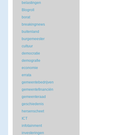
belastingen
Blogroll
borat
breakingnews
buitenland
burgemeester
cultuur
democratie
demografie
economie
errata
gemeentebedrijven
gemeentefinanciën
gemeenteraad
geschiedenis
hersenscheet
ICT
infotainment
investeringen