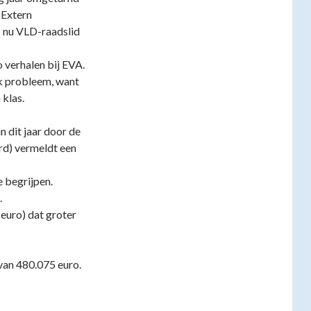
 Extern
s nu VLD-raadslid
 verhalen bij EVA.
k probleem, want
 klas.
n dit jaar door de
d) vermeldt een
e begrijpen.
.
 euro) dat groter
van 480.075 euro.