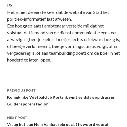
P.S.
Het is niet de eerste keer dat de website van Stad het
politiek-informatief laat afweten.
Een hooggeplaatst ambtenaar vertelde mij dat het
volstaat dat iemand van de dienst communicatie een keer
afwezig is (beetje ziek is, beetje slechts driekwart bezig is,
of beetje verlof neemt, beetje vormingscursus volgt, of in
vergadering is, of aan teambuilding doet) om de boel in het
honderd te laten lopen.
Post
PREVIOUS POST
navigation
Koninklijke Voetbalclub Kortrijk wint veldslag op drassig
Guldensporenstadion
NEXT POST
Vraag het aan Hein Vanhaezebrouck (1): woord vooraf