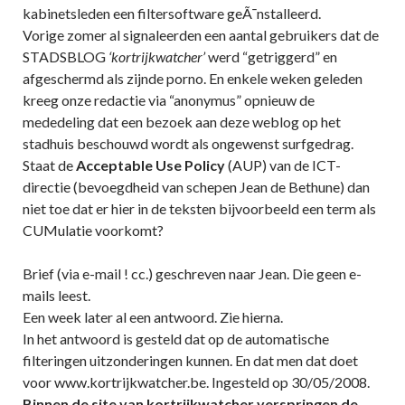
kabinetsleden een filtersoftware geÃ¯nstalleerd.
Vorige zomer al signaleerden een aantal gebruikers dat de
STADSBLOG
‘kortrijkwatcher’
werd “getriggerd” en
afgeschermd als zijnde porno. En enkele weken geleden
kreeg onze redactie via “anonymus” opnieuw de
mededeling dat een bezoek aan deze weblog op het
stadhuis beschouwd wordt als ongewenst surfgedrag.
Staat de
Acceptable Use Policy
(AUP) van de ICT-
directie (bevoegdheid van schepen Jean de Bethune) dan
niet toe dat er hier in de teksten bijvoorbeeld een term als
CUMulatie voorkomt?
Brief (via e-mail ! cc.) geschreven naar Jean. Die geen e-
mails leest.
Een week later al een antwoord. Zie hierna.
In het antwoord is gesteld dat op de automatische
filteringen uitzonderingen kunnen. En dat men dat doet
voor www.kortrijkwatcher.be. Ingesteld op 30/05/2008.
Binnen de site van kortrijkwatcher verspringen de