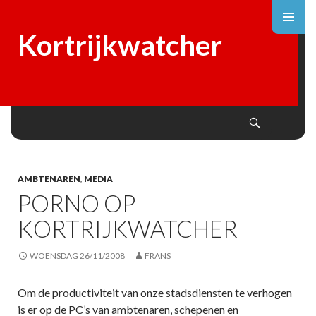
Kortrijkwatcher
Search
SKIP
TO
CONTENT
AMBTENAREN
,
MEDIA
PORNO OP
KORTRIJKWATCHER
WOENSDAG 26/11/2008
FRANS
Om de productiviteit van onze stadsdiensten te verhogen
is er op de PC’s van ambtenaren, schepenen en