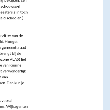
ig bekijken. Een
n schouwspel
eesters zijn toch
eld schooien.)
rzitter van de
ld. Hoogst
 de gemeenteraad
brengt bij de
ezone VLAS) liet
e van Kuurne
et verwonderlijk
d van
en. Dan kun je
 vooral
ones. Wijkagenten