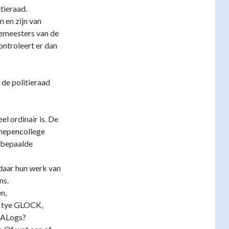
tieraad.
 en zijn van
rgemeesters van de
ntroleert er dan
de politieraad
l ordinair is. De
chepencollege
m bepaalde
daar hun werk van
ns.
n,
t tye GLOCK,
 CALogs?