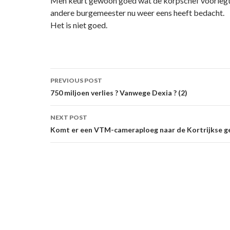
Men keurt gewoon goed wat de korpschef voorlegt.
andere burgemeester nu weer eens heeft bedacht.
Het is niet goed.
Post
PREVIOUS POST
navigation
750 miljoen verlies ? Vanwege Dexia ? (2)
NEXT POST
Komt er een VTM-cameraploeg naar de Kortrijkse 