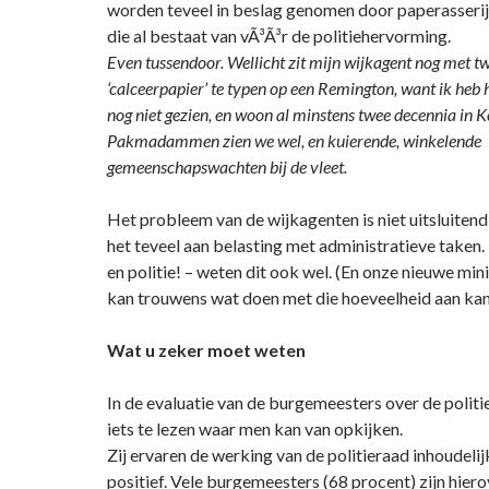
worden teveel in beslag genomen door paperasserij. 
die al bestaat van vÃ³Ã³r de politiehervorming.
Even tussendoor. Wellicht zit mijn wijkagent nog met t
‘calceerpapier’ te typen op een Remington, want ik heb
nog niet gezien, en woon al minstens twee decennia in K
Pakmadammen zien we wel, en kuierende, winkelende
gemeenschapswachten bij de vleet.
Het probleem van de wijkagenten is niet uitsluitend 
het teveel aan belasting met administratieve taken
en politie! – weten dit ook wel. (En onze nieuwe mini
kan trouwens wat doen met die hoeveelheid aan kant
Wat u zeker moet weten
In de evaluatie van de burgemeesters over de polit
iets te lezen waar men kan van opkijken.
Zij ervaren de werking van de politieraad inhoudelij
positief. Vele burgemeesters (68 procent) zijn hiero