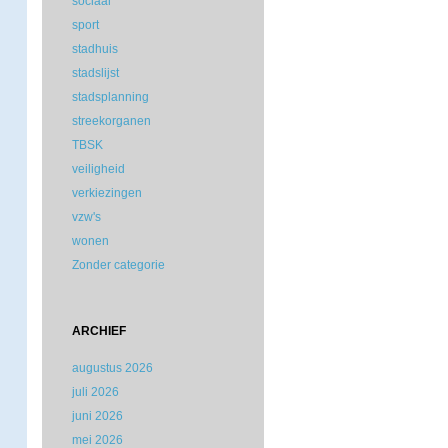
sociaal
sport
stadhuis
stadslijst
stadsplanning
streekorganen
TBSK
veiligheid
verkiezingen
vzw's
wonen
Zonder categorie
ARCHIEF
augustus 2026
juli 2026
juni 2026
mei 2026