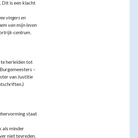
Dit is een klacht
wee vingers en
 hem van mijn leven
ortrijk-centrum.
te herleiden tot
. Burgemeesters –
ster van Justitie
schriften.)
iehervorming staat
k als minder
ver niet tevreden.