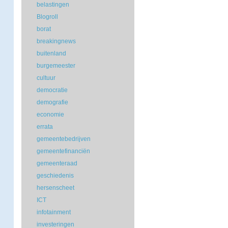
belastingen
Blogroll
borat
breakingnews
buitenland
burgemeester
cultuur
democratie
demografie
economie
errata
gemeentebedrijven
gemeentefinanciën
gemeenteraad
geschiedenis
hersenscheet
ICT
infotainment
investeringen