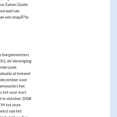
ndse Zaken Guido
iesraad van
van een enquÃªte
de burgemeesters
VSG, de Vereniging
onderzoek
aluatie al bekend
in december voor
gemeesters het
s tot voor kort
t in oktober 2008
VTM tot onze
tekst van het