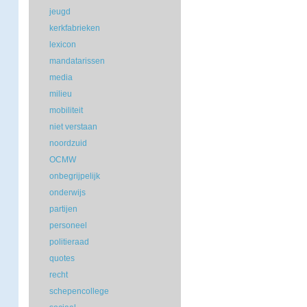
jeugd
kerkfabrieken
lexicon
mandatarissen
media
milieu
mobiliteit
niet verstaan
noordzuid
OCMW
onbegrijpelijk
onderwijs
partijen
personeel
politieraad
quotes
recht
schepencollege