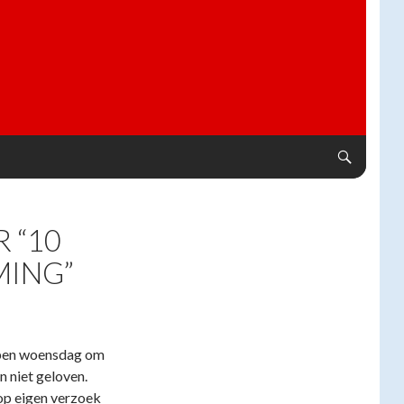
 “10
MING”
open woensdag om
 niet geloven.
op eigen verzoek