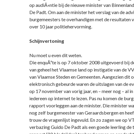
op audiÃ«ntie bij de nieuwe minister van Binnenla
De Padt. Om aan de minister het verslag van de adv
burgemeesters te overhandigen met de resultaten 
over 10 jaar politiehervorming.
Schijnvertoning
Nu moet u even dit weten.
Die enquÃªte is op 7 oktober 2008 uitgevoerd bij 
van geheel het Vlaamse land op instigatie van de V
van Vlaamse Steden en Gemeenten. Aangezien dit 
elektronisch gebeurde waren de uitslagen van de ev
op 17 november van vorig jaar, en – meer nog – al 
iedereen op internet te lezen. Pas nu komen de bur
rapport voorleggen aan de minister. Die minister wa
nog zelf burgemeester van Geraardsbergen en heef
trouw de vragenlijst ingevuld. En zo zagen we op 
verbazing Guido De Padt als een goede leerling de 