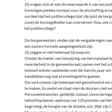
Zij vragen zich af wat de meerwaarde is van een poli
Sommigen pleiten resoluut voor de afschaffing ervan
oordeel dat het politiecollege (dat zijn juist de bu
zone) de bevoegdheden kan overnemen. Nou, wie co
het politiecollege?
De burgemeesters vinden dat de vergaderingen van 
een zuivere formele aangelegenheid zijn.
Zij zeggen er niet helemaal bij waarom.
Omdat de manier van toewijzing van het mandaat hee
meerderheid in de gemeenteraad, samen met het s
beloont enkele raadsleden met die functie, puur o
kandidaten nog wat presentiegeld te gunnen.
Die verkozenen zijn helemaal niet gemotiveerd om 
te maken. En veelal verstaat men de dossiers niet ee
Personeelskwesties, geldelijk statuut, bevorderinge
behoefteplannen, aankoop van 120 pistolen van he
begroting, de hoogte van de dotatie, enz. Wat zijn