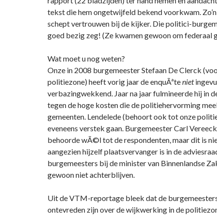
rapport (22 bladzijden) ter hand nemen en aandacht
tekst die hem ongetwijfeld bekend voorkwam. Zo’
schept vertrouwen bij de kijker. Die politici-burgem
goed bezig zeg! (Ze kwamen gewoon om federaal g
Wat moet u nog weten?
Onze in 2008 burgemeester Stefaan De Clerck (voo
politiezone) heeft vorig jaar de enquÃªte
niet
ingevu
verbazingwekkend. Jaar na jaar fulmineerde hij in
tegen de hoge kosten die de politiehervorming mee
gemeenten. Lendelede (behoort ook tot onze politi
eveneens verstek gaan. Burgemeester Carl Vereeck
behoorde wÃ©l tot de respondenten, maar dit is ni
aangezien hijzelf plaatsvervanger is in de adviesraa
burgemeesters bij de minister van Binnenlandse Zak
gewoon niet achterblijven.
Uit de VTM-reportage bleek dat de burgemeesters
ontevreden zijn over de wijkwerking in de politiez