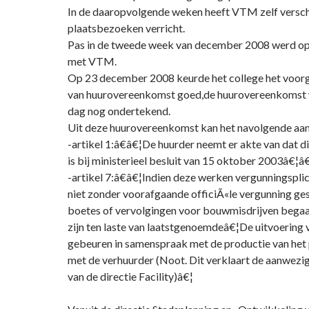
In de daaropvolgende weken heeft VTM zelf versch
plaatsbezoeken verricht.
Pas in de tweede week van december 2008 werd o
met VTM.
Op 23 december 2008 keurde het college het voor
van huurovereenkomst goed,de huurovereenkomst 
dag nog ondertekend.
Uit deze huurovereenkomst kan het navolgende aa
-artikel 1:â€â€¦De huurder neemt er akte van dat 
is bij ministerieel besluit van 15 oktober 2003â€¦â€
-artikel 7:â€â€¦Indien deze werken vergunningspli
niet zonder voorafgaande officiÃ«le vergunning ges
boetes of vervolgingen voor bouwmisdrijven begaa
zijn ten laste van laatstgenoemdeâ€¦De uitvoering 
gebeuren in samenspraak met de productie van he
met de verhuurder (Noot. Dit verklaart de aanwezig
van de directie Facility)â€¦