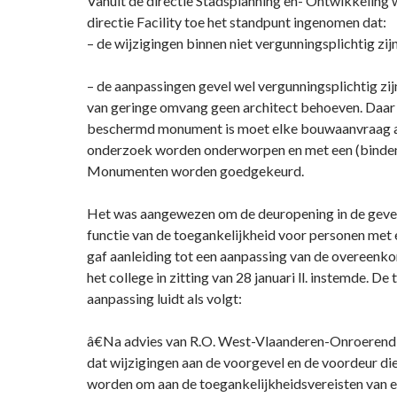
Vanuit de directie Stadsplanning en- Ontwikkeling 
directie Facility toe het standpunt ingenomen dat:
– de wijzigingen binnen niet vergunningsplichtig zijn
– de aanpassingen gevel wel vergunningsplichtig zi
van geringe omvang geen architect behoeven. Daar 
beschermd monument is moet elke bouwaanvraag 
onderzoek worden onderworpen en met een (binden
Monumenten worden goedgekeurd.
Het was aangewezen om de deuropening in de gevel 
functie van de toegankelijkheid voor personen met 
gaf aanleiding tot een aanpassing van de overeen
het college in zitting van 28 januari ll. instemde. De
aanpassing luidt als volgt:
â€Na advies van R.O. West-Vlaanderen-Onroerend 
dat wijzigingen aan de voorgevel en de voordeur di
worden om aan de toegankelijkheidsvereisten van 