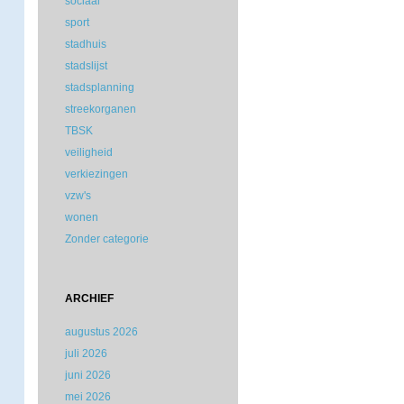
sociaal
sport
stadhuis
stadslijst
stadsplanning
streekorganen
TBSK
veiligheid
verkiezingen
vzw's
wonen
Zonder categorie
ARCHIEF
augustus 2026
juli 2026
juni 2026
mei 2026