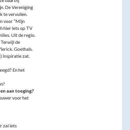
ze daarbij
jn. De Vereniging
 te vervullen.
en voor “Mijn
h hier iets op TV
lies. Uit de regio.
Terwijl de
lerick. Goethals.
 Inspiratie zat.
leegd? En het
en?
eden aan toeging?
rouwer voor het
r zal iets