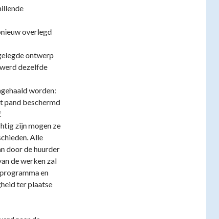
illende
pnieuw overlegd
gelegde ontwerp
werd dezelfde
ngehaald worden:
dit pand beschermd

chtig zijn mogen ze
chieden. Alle
n door de huurder
van de werken zal
t programma en
heid ter plaatse