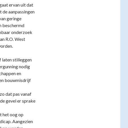
gaat ervan uit dat
at de aanpassingen
van geringe
en beschermd
nbaar onderzoek
van R.O. West
orden.
 laten stilleggen
ergunning nodig
chappen en
een bouwmisdrijf
 zo dat pas vanaf
de gevel er sprake
t het oog op
ndicap. Aangezien