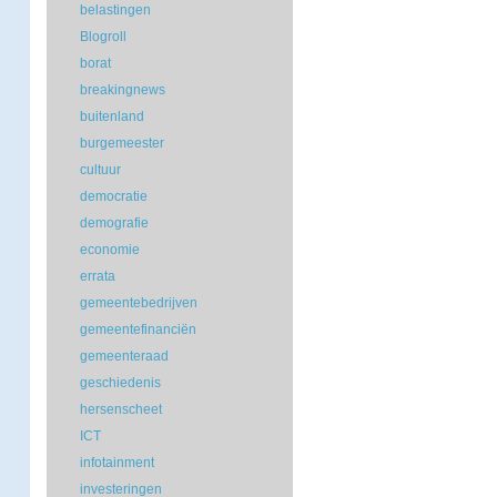
belastingen
Blogroll
borat
breakingnews
buitenland
burgemeester
cultuur
democratie
demografie
economie
errata
gemeentebedrijven
gemeentefinanciën
gemeenteraad
geschiedenis
hersenscheet
ICT
infotainment
investeringen