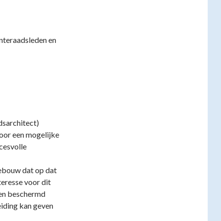
enteraadsleden en
dsarchitect)
oor een mogelijke
ccesvolle
ebouw dat op dat
eresse voor dit
een beschermd
eiding kan geven