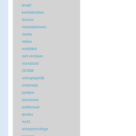
jeugd
kerkfabrieken
lexicon
mandatarissen
media
milieu
mobiliteit
niet verstaan
noordzuid
OCMW
onbegrijpelijk
onderwijs
partijen
personeel
politieraad
quotes
recht
schepencollege