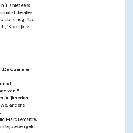
n ’t is niet eens
rnalist die alles
raf. Lees nog: “De
t”, “Kortrijkse
h.De Coene en
emend
ad van 9
hijnlijkheden.
euwe, andere
.
lid Marc Lemaitre.
m bij steden geld