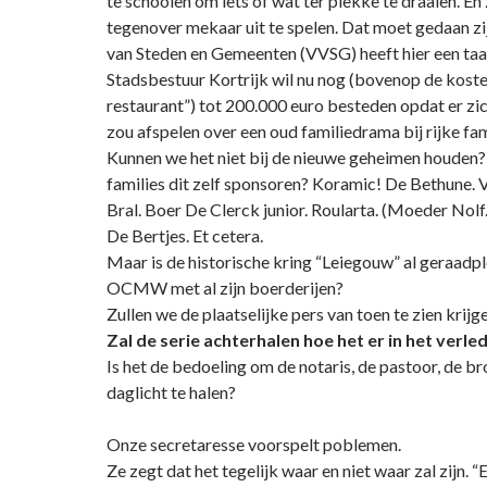
te schooien om iets of wat ter plekke te draaien. En 
tegenover mekaar uit te spelen. Dat moet gedaan zi
van Steden en Gemeenten (VVSG) heeft hier een taak
Stadsbestuur Kortrijk wil nu nog (bovenop de kost
restaurant”) tot 200.000 euro besteden opdat er zic
zou afspelen over een oud familiedrama bij rijke fami
Kunnen we het niet bij de nieuwe geheimen houden? 
families dit zelf sponsoren? Koramic! De Bethune. V
Bral. Boer De Clerck junior. Roularta. (Moeder Nolf.)
De Bertjes. Et cetera.
Maar is de historische kring “Leiegouw” al geraadp
OCMW met al zijn boerderijen?
Zullen we de plaatselijke pers van toen te zien krijg
Zal de serie achterhalen hoe het er in het verl
Is het de bedoeling om de notaris, de pastoor, de b
daglicht te halen?
Onze secretaresse voorspelt poblemen.
Ze zegt dat het tegelijk waar en niet waar zal zijn. “E