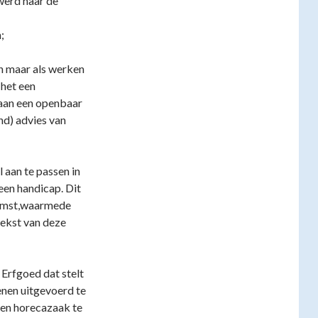
werd naar de
;
jn maar als werken
het een
aan een openbaar
d) advies van
aan te passen in
een handicap. Dit
komst,waarmede
 tekst van deze
Erfgoed dat stelt
enen uitgevoerd te
een horecazaak te