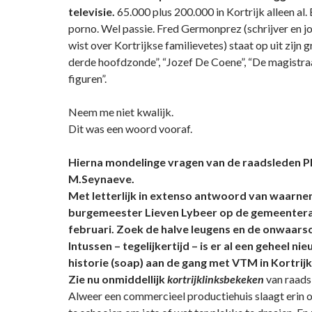
televisie.
65.000 plus 200.000 in Kortrijk alleen al. E
porno. Wel passie. Fred Germonprez (schrijver en jou
wist over Kortrijkse familievetes) staat op uit zijn g
derde hoofdzonde”, “Jozef De Coene”, “De magistraa
figuren”.
Neem me niet kwalijk.
Dit was een woord vooraf.
Hierna mondelinge vragen van de raadsleden P
M.Seynaeve.
Met letterlijk in extenso antwoord van waarn
burgemeester Lieven Lybeer op de gemeentera
februari. Zoek de halve leugens en de onwaarsc
Intussen – tegelijkertijd – is er al een geheel ni
historie (soap) aan de gang met VTM in Kortrijk
Zie nu onmiddellijk
kortrijklinksbekeken
van raads
Alweer een commercieel productiehuis slaagt erin o