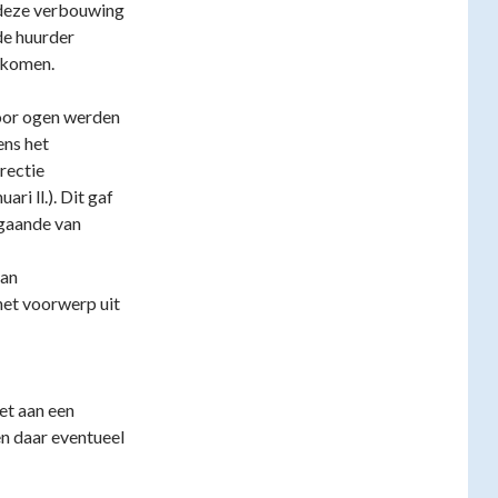
 deze verbouwing
de huurder
ekomen.
voor ogen werden
ns het
rectie
ri ll.). Dit gaf
itgaande van
van
et voorwerp uit
et aan een
n daar eventueel