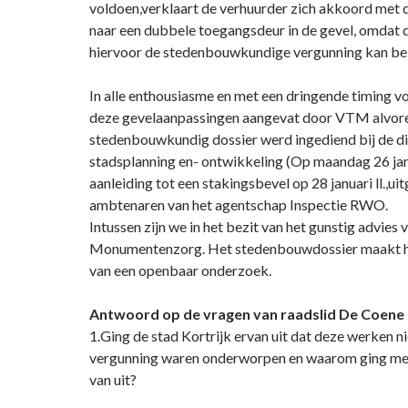
voldoen,verklaart de verhuurder zich akkoord met
naar een dubbele toegangsdeur in de gevel, omdat 
hiervoor de stedenbouwkundige vergunning kan b
In alle enthousiasme en met een dringende timing 
deze gevelaanpassingen aangevat door VTM alvore
stedenbouwkundig dossier werd ingediend bij de di
stadsplanning en- ontwikkeling (Op maandag 26 janua
aanleiding tot een stakingsbevel op 28 januari ll.,u
ambtenaren van het agentschap Inspectie RWO.
Intussen zijn we in het bezit van het gunstig advies 
Monumentenzorg. Het stedenbouwdossier maakt h
van een openbaar onderzoek.
Antwoord op de vragen van raadslid De Coene
1.Ging de stad Kortrijk ervan uit dat deze werken ni
vergunning waren onderworpen en waarom ging me
van uit?