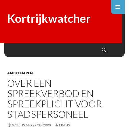
Kortrijkwatcher
Search
SKIP
TO
CONTENT
AMBTENAREN
OVER EEN
SPREEKVERBOD EN
SPREEKPLICHT VOOR
STADSPERSONEEL
WOENSDAG 27/05/2009
FRANS