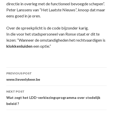
directie in overleg met de functioneel bevoegde schepen”.
Peter Lanssens van “Het Laatste Nieuws”, knoop dat maar
eens goed in je oren.
Over de spreekplicht is de code bijzonder karig.
In die voor het stadspersoneel van Ronse staat er dit te
lezen: “Wanneer de omstandigheden het rechtvaardigen is
klokkenluiden
een optie.”
Post
PREVIOUS POST
navigation
www.lievenlybeer.be
NEXT POST
Wat zegt het LDD-verkiezingsprogramma over stedelijk
beleid ?