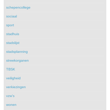
schepencollege
sociaal
sport
stadhuis
stadslijst
stadsplanning
streekorganen
TBSK
veiligheid
verkiezingen
vzw's
wonen