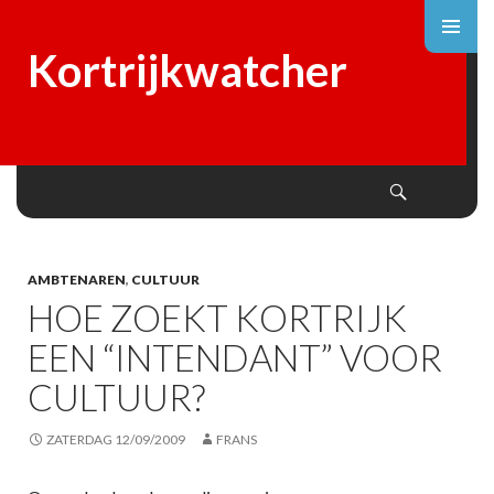
Kortrijkwatcher
Search
SKIP
TO
CONTENT
AMBTENAREN
,
CULTUUR
HOE ZOEKT KORTRIJK
EEN “INTENDANT” VOOR
CULTUUR?
ZATERDAG 12/09/2009
FRANS