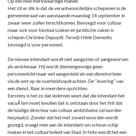
Op een heel merkwaardige manier.
Het zit er dik in dat de verantwoordelijke schepenen in de
gemeenteraad van aanstaande maandag 14 september in
zwaar weer zullen terechtkomen. Bevoegd voor cultuur
maar ook voor bestuurszaken en juridische zaken is
schepen Christine Depuydt. Terwijl Hilde Demedts
bevoegd is voor personeel.
De nieuwe intendant wordt niet aangezien of aangeworven
als ambtenaar. Hij wordt dientengevolge geen
personeelslid maar wel aangesteld als een
dienstverlener
via de wet op de overheidsopdrachten. De “levering” van
een dienst. Raar in meerdere opzichten.
Eerstens is het zo dat iedereen weet dat die intendant het
vacuÃ¼m moet invullen dat is ontstaan door het feit dat
de huidige directeur van cultuur ambtshalve zal worden
herplaatst. Zonder dat het met zoveel woorden wordt
gezegd, vraagt men aan de intendant om schoon schip
maken in het cultuurbeleid van Stad. In feite wordt het een