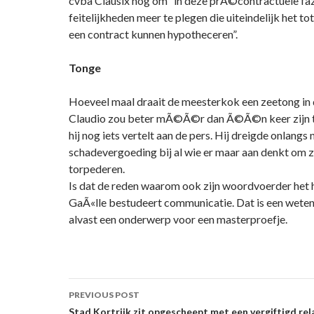
cvba Clausix nog om “in deze prÃ©contractuele fa
feitelijkheden meer te plegen die uiteindelijk het t
een contract kunnen hypotheceren”.
Tonge
Hoeveel maal draait de meesterkok een zeetong in 
Claudio zou beter mÃ©Ã©r dan Ã©Ã©n keer zijn to
hij nog iets vertelt aan de pers. Hij dreigde onlangs 
schadevergoeding bij al wie er maar aan denkt om zi
torpederen.
Is dat de reden waarom ook zijn woordvoerder het 
GaÃ«lle bestudeert communicatie. Dat is een wete
alvast een onderwerp voor een masterproefje.
Post
PREVIOUS POST
Stad Kortrijk zit opgescheept met een vergiftigd re