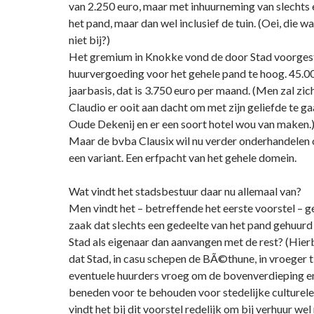
van 2.250 euro, maar met inhuurneming van slechts 
het pand, maar dan wel inclusief de tuin. (Oei, die w
niet bij?)
Het gremium in Knokke vond de door Stad voorges
huurvergoeding voor het gehele pand te hoog. 45.0
jaarbasis, dat is 3.750 euro per maand. (Men zal zic
Claudio er ooit aan dacht om met zijn geliefde te g
Oude Dekenij en er een soort hotel wou van maken.
Maar de bvba Clausix wil nu verder onderhandelen
een variant. Een erfpacht van het gehele domein.
Wat vindt het stadsbestuur daar nu allemaal van?
Men vindt het – betreffende het eerste voorstel – g
zaak dat slechts een gedeelte van het pand gehuur
Stad als eigenaar dan aanvangen met de rest? (Hie
dat Stad, in casu schepen de BÃ©thune, in vroeger t
eventuele huurders vroeg om de bovenverdieping en
beneden voor te behouden voor stedelijke culturele 
vindt het bij dit voorstel redelijk om bij verhuur we