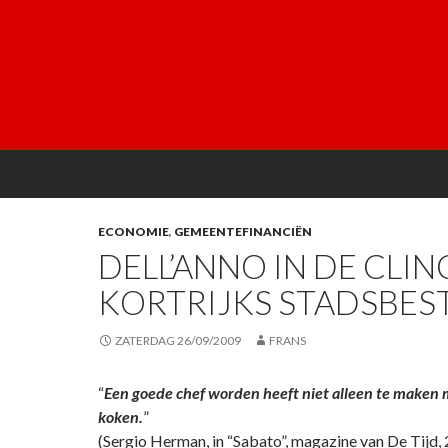
ECONOMIE
,
GEMEENTEFINANCIËN
DELL’ANNO IN DE CLI
KORTRIJKS STADSBES
ZATERDAG 26/09/2009
FRANS
“
Een goede chef worden heeft niet alleen te maken
koken.
”
(Sergio Herman, in “Sabato”, magazine van De Tijd