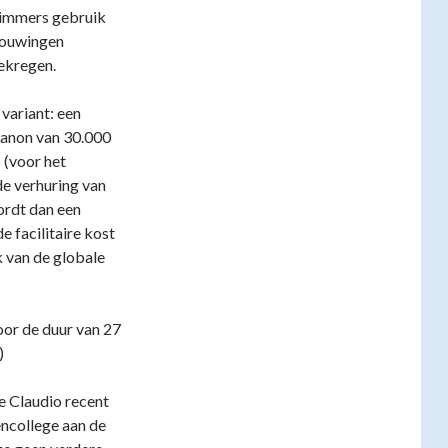
t immers gebruik
bouwingen
ekregen.
 variant: een
canon van 30.000
 (voor het
de verhuring van
ordt dan een
e facilitaire kost
 van de globale
oor de duur van 27
)
e Claudio recent
encollege aan de