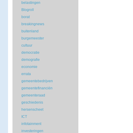
belastingen
Blogroll
borat
breakingnews
buitenland
burgemeester
cultuur
democratie
demografie
economie
errata
gemeentebedrijven
gemeentefinanciën
gemeenteraad
geschiedenis
hersenscheet
ICT
infotainment
investeringen