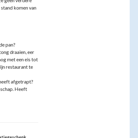
ze geen verdere
ot stand komen van
de pan?
ng draaien, eer
nog met een eis tot
jn restaurant te
heeft afgetrapt?
nschap. Heeft
latiegeschenk