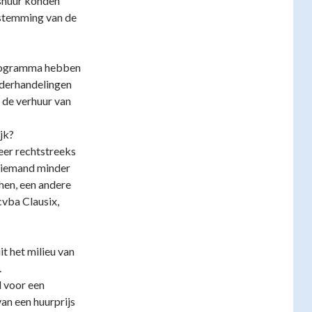
lshuur konden
nstemming van de
 programma hebben
nderhandelingen
 de verhuur van
jk?
keer rechtstreeks
 niemand minder
hen, een andere
vba Clausix,
t het milieu van
.
d voor een
an een huurprijs