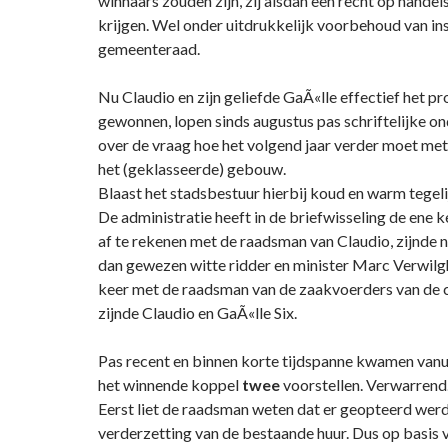
winnaars zouden zijn, zij alsdan een recht op hande
krijgen. Wel onder uitdrukkelijk voorbehoud van i
gemeenteraad.
Nu Claudio en zijn geliefde GaÃ«lle effectief het
gewonnen, lopen sinds augustus pas schriftelijke o
over de vraag hoe het volgend jaar verder moet met
het (geklasseerde) gebouw.
Blaast het stadsbestuur hierbij koud en warm tegeli
De administratie heeft in de briefwisseling de ene 
af te rekenen met de raadsman van Claudio, zijnde
dan gewezen witte ridder en minister Marc Verwilg
keer met de raadsman van de zaakvoerders van de c
zijnde Claudio en GaÃ«lle Six.
Pas recent en binnen korte tijdspanne kwamen vanui
het winnende koppel
twee
voorstellen. Verwarrend
Eerst liet de raadsman weten dat er geopteerd wer
verderzetting van de bestaande huur. Dus op basis v