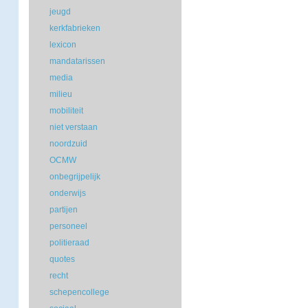
jeugd
kerkfabrieken
lexicon
mandatarissen
media
milieu
mobiliteit
niet verstaan
noordzuid
OCMW
onbegrijpelijk
onderwijs
partijen
personeel
politieraad
quotes
recht
schepencollege