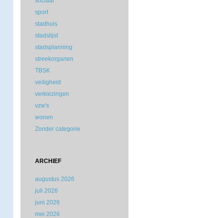
sociaal
sport
stadhuis
stadslijst
stadsplanning
streekorganen
TBSK
veiligheid
verkiezingen
vzw's
wonen
Zonder categorie
ARCHIEF
augustus 2026
juli 2026
juni 2026
mei 2026