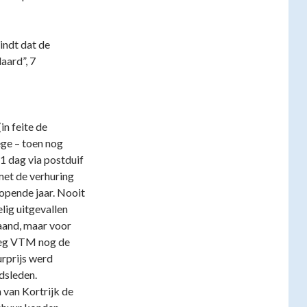
indt dat de
aard”, 7
n feite de
ge – toen nog
 1 dag via postduif
met de verhuring
lopende jaar. Nooit
ig uitgevallen
aand, maar voor
kreeg VTM nog de
rprijs werd
dsleden.
 van Kortrijk de