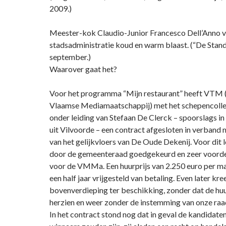
2009.)
Meester-kok Claudio-Junior Francesco Dell’Anno v
stadsadministratie koud en warm blaast. (“De Stand
september.)
Waarover gaat het?
Voor het programma “Mijn restaurant” heeft VTM (i
Vlaamse Mediamaatschappij) met het schepencolle
onder leiding van Stefaan De Clerck – spoorslags in
uit Vilvoorde – een contract afgesloten in verband 
van het gelijkvloers van De Oude Dekenij. Voor dit 
door de gemeenteraad goedgekeurd en zeer voordel
voor de VMMa. Een huurprijs van 2.250 euro per m
een half jaar vrijgesteld van betaling. Even later 
bovenverdieping ter beschikking, zonder dat de huu
herzien en weer zonder de instemming van onze raa
In het contract stond nog dat in geval de kandidaten