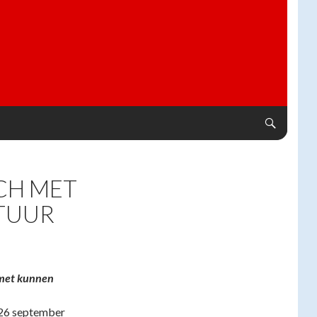
NCH MET
TUUR
 met kunnen
, 26 september