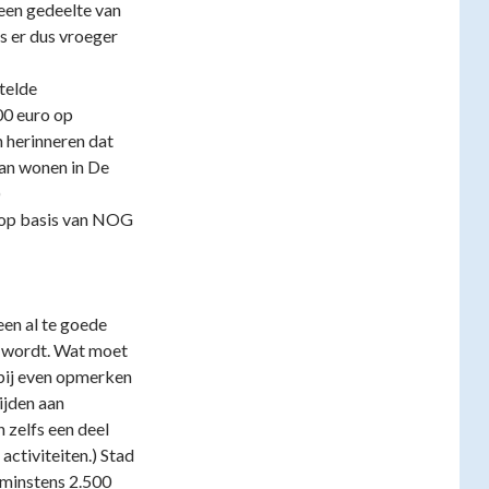
een gedeelte van
as er dus vroeger
telde
00 euro op
h herinneren dat
aan wonen in De
)
 op basis van NOG
een al te goede
d wordt. Wat moet
rbij even opmerken
ijden aan
 zelfs een deel
activiteiten.) Stad
l minstens 2.500