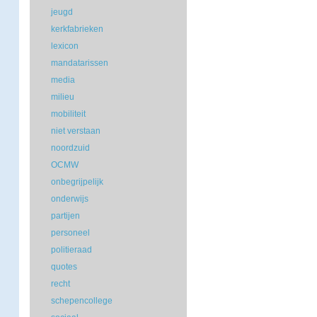
jeugd
kerkfabrieken
lexicon
mandatarissen
media
milieu
mobiliteit
niet verstaan
noordzuid
OCMW
onbegrijpelijk
onderwijs
partijen
personeel
politieraad
quotes
recht
schepencollege