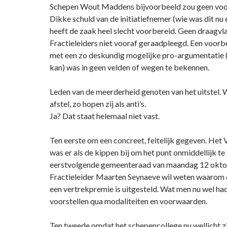
Schepen Wout Maddens bijvoorbeeld zou geen voor
Dikke schuld van de initiatiefnemer (wie was dit nu e
heeft de zaak heel slecht voorbereid. Geen draagvl
Fractieleiders niet vooraf geraadpleegd. Een voor
met een zo deskundig mogelijke pro-argumentatie (
kan) was in geen velden of wegen te bekennen.
Leden van de meerderheid genoten van het uitstel. W
afstel, zo hopen zij als anti’s.
Ja? Dat staat helemaal niet vast.
Ten eerste om een concreet, feitelijk gegeven. Het
was er als de kippen bij om het punt onmiddellijk t
eerstvolgende gemeenteraad van maandag 12 okto
Fractieleider Maarten Seynaeve wil weten waarom 
een vertrekpremie is uitgesteld. Wat men nu wel had
voorstellen qua modaliteiten en voorwaarden.
Ten tweede omdat het schepencollege nu wellicht z