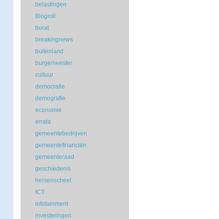
belastingen
Blogroll
borat
breakingnews
buitenland
burgemeester
cultuur
democratie
demografie
economie
errata
gemeentebedrijven
gemeentefinanciën
gemeenteraad
geschiedenis
hersenscheet
ICT
infotainment
investeringen