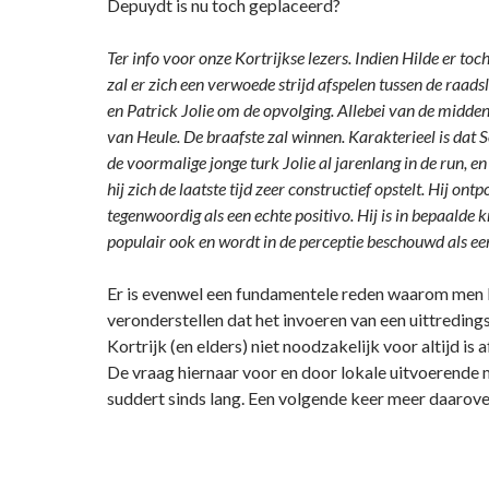
Depuydt is nu toch geplaceerd?
Ter info voor onze Kortrijkse lezers. Indien Hilde er toch
zal er zich een verwoede strijd afspelen tussen de raads
en Patrick Jolie om de opvolging. Allebei van de midde
van Heule. De braafste zal winnen. Karakterieel is dat S
de voormalige jonge turk Jolie al jarenlang in de run, en
hij zich de laatste tijd zeer constructief opstelt. Hij ontp
tegenwoordig als een echte positivo. Hij is in bepaalde 
populair ook en wordt in de perceptie beschouwd als een 
Er is evenwel een fundamentele reden waarom men
veronderstellen dat het invoeren van een uittredings
Kortrijk (en elders) niet noodzakelijk voor altijd is 
De vraag hiernaar voor en door lokale uitvoerende
suddert sinds lang. Een volgende keer meer daarove