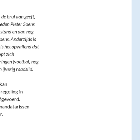
 de brui aan geeft,
leden Pieter Soens
nstand en dan nog
oens. Anderzijds is
 is het opvallend dat
opt zich
kringen (voetbal) nog
ijverig raadslid.
 kan
regeling in
afgevoerd.
 mandatarissen
r.