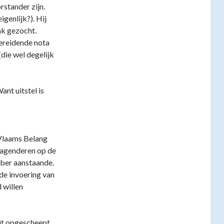
stander zijn.
igenlijk?). Hij
ak gezocht.
bereidende nota
die wel degelijk
ant uitstel is
 Vlaams Belang
e agenderen op de
ber aanstaande.
de invoering van
 willen
it opgescheept