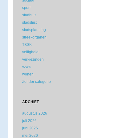
sociaal
sport
stadhuis
stadslijst
stadsplanning
streekorganen
TBSK
veiligheid
verkiezingen
vzw's
wonen
Zonder categorie
ARCHIEF
augustus 2026
juli 2026
juni 2026
mei 2026