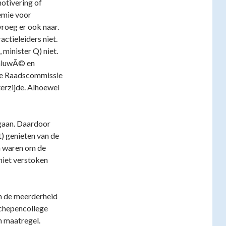
otivering of
emie voor
roeg er ook naar.
ctieleiders niet.
minister Q) niet.
aluwÃ© en
gde Raadscommissie
erzijde. Alhoewel
rgaan. Daardoor
t) genieten van de
n waren om de
 niet verstoken
nen de meerderheid
schepencollege
 maatregel.