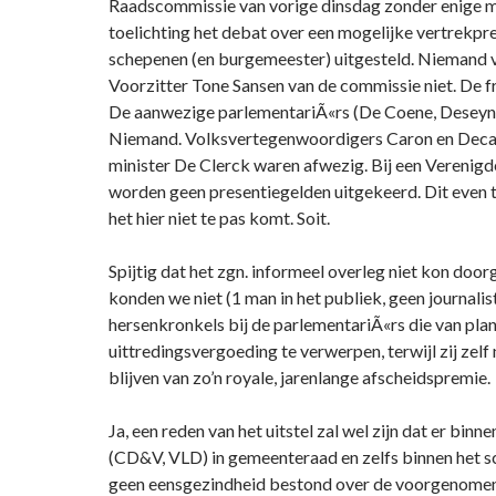
Raadscommissie van vorige dinsdag zonder enige m
toelichting het debat over een mogelijke vertrekpr
schepenen (en burgemeester) uitgesteld. Niemand v
Voorzitter Tone Sansen van de commissie niet. De fra
De aanwezige parlementariÃ«rs (De Coene, Deseyn, 
Niemand. Volksvertegenwoordigers Caron en Dec
minister De Clerck waren afwezig. Bij een Vereni
worden geen presentiegelden uitgekeerd. Dit even t
het hier niet te pas komt. Soit.
Spijtig dat het zgn. informeel overleg niet kon doo
konden we niet (1 man in het publiek, geen journalis
hersenkronkels bij de parlementariÃ«rs die van pla
uittredingsvergoeding te verwerpen, terwijl zij zelf
blijven van zo’n royale, jarenlange afscheidspremie.
Ja, een reden van het uitstel zal wel zijn dat er bin
(CD&V, VLD) in gemeenteraad en zelfs binnen het 
geen eensgezindheid bestond over de voorgenomen