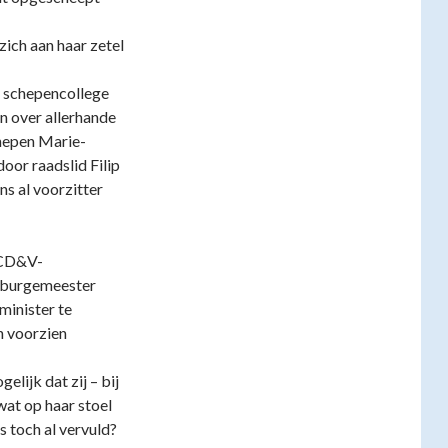
zich aan haar zetel
et schepencollege
n over allerhande
hepen Marie-
or raadslid Filip
ns al voorzitter
 CD&V-
 burgemeester
minister te
n voorzien
lijk dat zij – bij
at op haar stoel
s toch al vervuld?