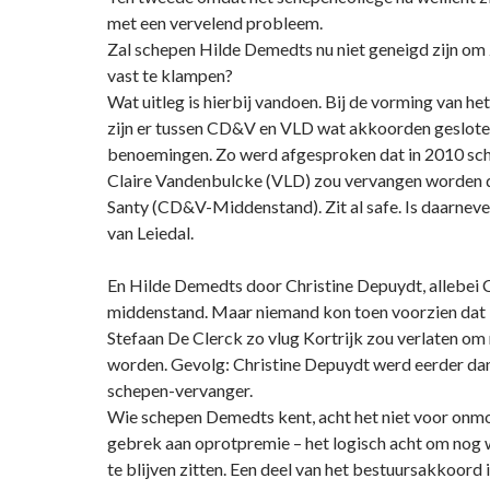
met een vervelend probleem.
Zal schepen Hilde Demedts nu niet geneigd zijn om 
vast te klampen?
Wat uitleg is hierbij vandoen. Bij de vorming van h
zijn er tussen CD&V en VLD wat akkoorden geslote
benoemingen. Zo werd afgesproken dat in 2010 sc
Claire Vandenbulcke (VLD) zou vervangen worden do
Santy (CD&V-Middenstand). Zit al safe. Is daarneve
van Leiedal.
En Hilde Demedts door Christine Depuydt, allebei
middenstand. Maar niemand kon toen voorzien dat
Stefaan De Clerck zo vlug Kortrijk zou verlaten om 
worden. Gevolg: Christine Depuydt werd eerder da
schepen-vervanger.
Wie schepen Demedts kent, acht het niet voor onmoge
gebrek aan oprotpremie – het logisch acht om nog w
te blijven zitten. Een deel van het bestuursakkoord i