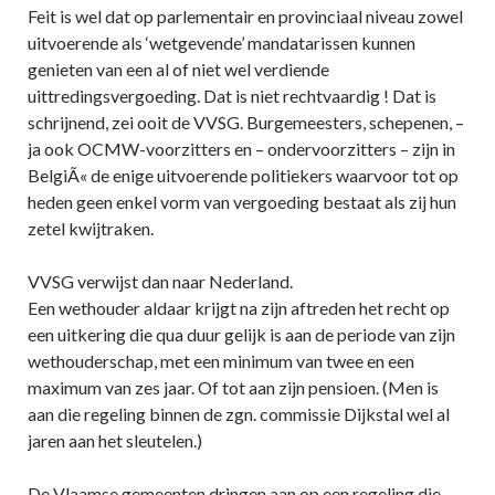
Feit is wel dat op parlementair en provinciaal niveau zowel
uitvoerende als ‘wetgevende’ mandatarissen kunnen
genieten van een al of niet wel verdiende
uittredingsvergoeding. Dat is niet rechtvaardig ! Dat is
schrijnend, zei ooit de VVSG. Burgemeesters, schepenen, –
ja ook OCMW-voorzitters en – ondervoorzitters – zijn in
BelgiÃ« de enige uitvoerende politiekers waarvoor tot op
heden geen enkel vorm van vergoeding bestaat als zij hun
zetel kwijtraken.
VVSG verwijst dan naar Nederland.
Een wethouder aldaar krijgt na zijn aftreden het recht op
een uitkering die qua duur gelijk is aan de periode van zijn
wethouderschap, met een minimum van twee en een
maximum van zes jaar. Of tot aan zijn pensioen. (Men is
aan die regeling binnen de zgn. commissie Dijkstal wel al
jaren aan het sleutelen.)
De Vlaamse gemeenten dringen aan op een regeling die