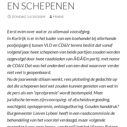
EN SCHEPENEN
ZONDAG 11/10/2009
FRANS
Eerst even over wat er zo allemaal voorafging.
In Kortrijk is er in het kader van een koehandel bij allerhande
postjesjagerij tussen VLD en CD&V tevens beslist dat vanaf
volgend jaar twee schepenen van beide partijen zouden worden
opgevolgd door twee raadsleden van Ã©Ã©n partij, met name
de CD&V. Dat was het onderdeel van een deal waarover verder
niet veel is geopenbaard.
Nu de jaarwende stilaan wenkt, rees plotseling de gedachte op
dat die schepenen best wel zouden kunnen genieten van wat in
de pers als een “oprotpremie” wordt bestempeld. Meer
juridische termen zijn:vooropzeg- of afscheidsvergoeding,
wachtgeld, opstappremie, ontslaguitkering. Gouden handdruk?
Burgemeester Lieven Lybeer heeft in een raadscommissie de
behandeling van het voorstel verdaagd, maar volgende
maandag (voor onze lezers, vandaag?) legt het Vlaams Belang