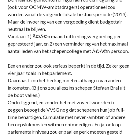
(ook voor OCMW-ambtsdragers) operationeel zou
worden vanaf de volgende lokale bestuursperiode (2013).
Maar de invoering van een vergoeding dient budgettair
neutraal te blijven.
Vandaar: 1) Ã©Ã©n maand uittredingsvergoeding per
gepresteerd jaar, en 2) een vermindering van het maximaal
aantal leden van het schepencollege met Ã©Ã©n persoon.
Een en ander zou ook serieus beperkt in de tijd. Zeker geen
vier jaar zoals in het parlement.
Daarnaast zou het bedrag moeten afhangen van andere
inkomsten. (Bij ons zou alleszins schepen Stefaan Bral uit
de boot vallen.)
Onderliggend, en zonder het met zoveel woorden te
zeggen beoogt de VVSG nog dat schepenen hun job full-
time behartigen. Cumulatie met neven-ambten of andere
beroepsinkomsten wil men ontmoedigen. En ja, ook op
parlementair niveau zou er paal en perk moeten gesteld