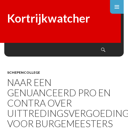
Kortrijkwatcher
Search
SKIP
TO
CONTENT
SCHEPENCOLLEGE
NAAR EEN
GENUANCEERD PRO EN
CONTRA OVER
UITTREDINGSVERGOEDIN
VOOR BURGEMEESTERS