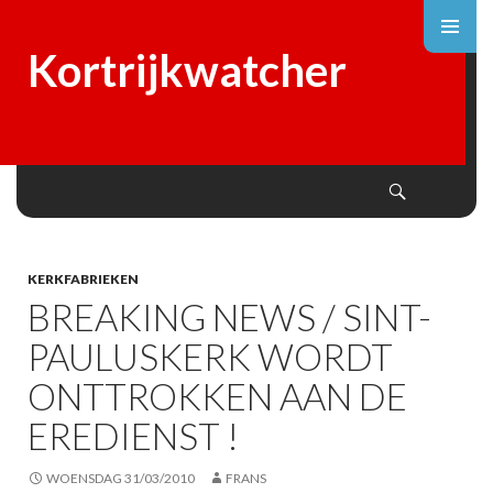
Kortrijkwatcher
Search
SKIP
TO
CONTENT
KERKFABRIEKEN
BREAKING NEWS / SINT-
PAULUSKERK WORDT
ONTTROKKEN AAN DE
EREDIENST !
WOENSDAG 31/03/2010
FRANS