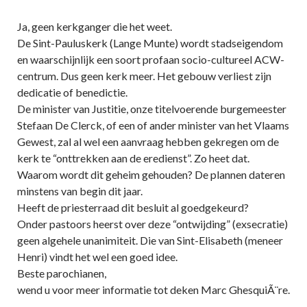
Ja, geen kerkganger die het weet.
De Sint-Pauluskerk (Lange Munte) wordt stadseigendom
en waarschijnlijk een soort profaan socio-cultureel ACW-
centrum. Dus geen kerk meer. Het gebouw verliest zijn
dedicatie of benedictie.
De minister van Justitie, onze titelvoerende burgemeester
Stefaan De Clerck, of een of ander minister van het Vlaams
Gewest, zal al wel een aanvraag hebben gekregen om de
kerk te “onttrekken aan de eredienst”. Zo heet dat.
Waarom wordt dit geheim gehouden? De plannen dateren
minstens van begin dit jaar.
Heeft de priesterraad dit besluit al goedgekeurd?
Onder pastoors heerst over deze “ontwijding” (exsecratie)
geen algehele unanimiteit. Die van Sint-Elisabeth (meneer
Henri) vindt het wel een goed idee.
Beste parochianen,
wend u voor meer informatie tot deken Marc GhesquiÃ¨re.