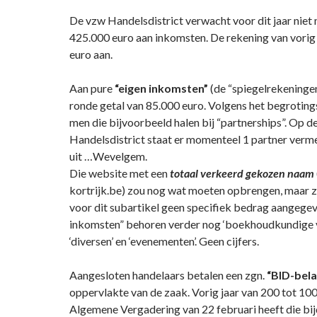
De vzw Handelsdistrict verwacht voor dit jaar niet
425.000 euro aan inkomsten. De rekening van vorig
euro aan.
Aan pure
“eigen inkomsten”
(de “spiegelrekeninge
ronde getal van 85.000 euro. Volgens het begrotin
men die bijvoorbeeld halen bij “partnerships”. Op d
Handelsdistrict staat er momenteel 1 partner verm
uit …Wevelgem.
Die website met een
totaal verkeerd gekozen naam
kortrijk.be) zou nog wat moeten opbrengen, maar z
voor dit subartikel geen specifiek bedrag aangegeve
inkomsten” behoren verder nog ‘boekhoudkundige 
‘diversen’ en ‘evenementen’. Geen cijfers.
Aangesloten handelaars betalen een zgn.
“BID-bela
oppervlakte van de zaak. Vorig jaar van 200 tot 100
Algemene Vergadering van 22 februari heeft die bi