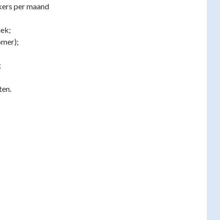
kers per maand
iek;
omer);
;
ten.