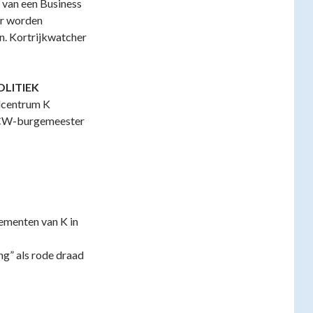
 van een Business
er worden
n. Kortrijkwatcher
OLITIEK
elcentrum K
ACW-burgemeester
nementen van K in
g” als rode draad