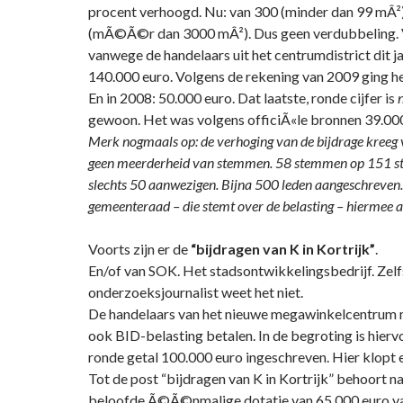
procent verhoogd. Nu: van 300 (minder dan 99 mÂ²)
(mÃ©Ã©r dan 3000 mÂ²). Dus geen verdubbeling. 
vanwege de handelaars uit het centrumdistrict dit j
140.000 euro. Volgens de rekening van 2009 ging h
En in 2008: 50.000 euro. Dat laatste, ronde cijfer is
n
gewoon. Het was volgens officiÃ«le bronnen 39.000
Merk nogmaals op: de verhoging van de bijdrage kreeg
geen meerderheid van stemmen. 58 stemmen op 151 s
slechts 50 aanwezigen. Bijna 500 leden aangeschreven.
gemeenteraad – die stemt over de belasting – hiermee
Voorts zijn er de
“bijdragen van K in Kortrijk”
.
En/of van SOK. Het stadsontwikkelingsbedrijf. Ze
onderzoeksjournalist weet het niet.
De handelaars van het nieuwe megawinkelcentrum
ook BID-belasting betalen. In de begroting is hier
ronde getal 100.000 euro ingeschreven. Hier klopt er
Tot de post “bijdragen van K in Kortrijk” behoort n
beloofde Ã©Ã©nmalige dotatie van 65.000 euro va