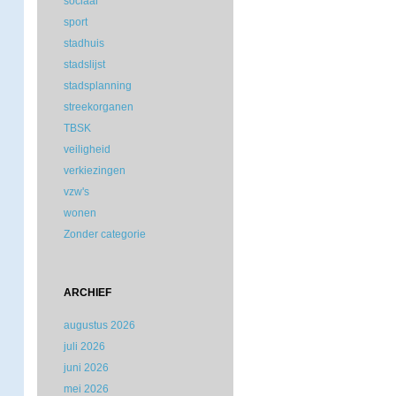
sociaal
sport
stadhuis
stadslijst
stadsplanning
streekorganen
TBSK
veiligheid
verkiezingen
vzw's
wonen
Zonder categorie
ARCHIEF
augustus 2026
juli 2026
juni 2026
mei 2026