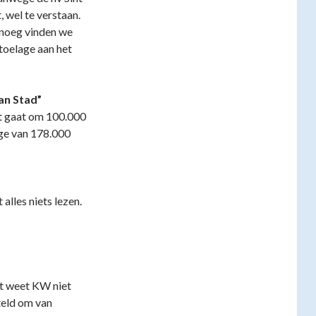
 wel te verstaan.
enoeg vinden we
 toelage aan het
an Stad”
et gaat om 100.000
age van 178.000
alles niets lezen.
at weet KW niet
teld om van