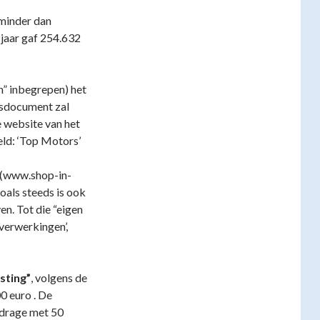
 minder dan
 jaar gaf 254.632
n” inbegrepen) het
gsdocument zal
e website van het
eld: ‘Top Motors’
(www.shop-in-
oals steeds is ook
n. Tot die “eigen
verwerkingen’,
sting”
, volgens de
0 euro . De
jdrage met 50