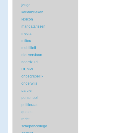
jeugd
kerkfabrieken
lexicon
mandatarissen
media
milieu
mobiliteit
niet verstaan
noordzuid
OCMW
onbegrijpelijk
onderwijs
partijen
personeel
politieraad
quotes
recht
schepencollege