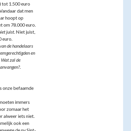
 tot 1.500 euro
Vandaar dat men
aar hoopt op
et om 78.000 euro.
iet juist
. Niet juist,
 euro.
 van de handelaars
temgerechtigden en
 Wat zal de
 aanvangen?
.
lfs onze befaamde
 moeten immers
voor zomaar het
 alweer iets niet.
amelijk ook een
nwege de nv Sint-