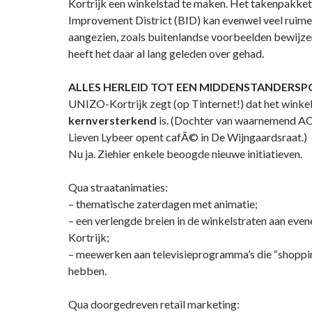
Kortrijk een winkelstad te maken. Het takenpakket
Improvement District (BID) kan evenwel veel ruim
aangezien, zoals buitenlandse voorbeelden bewijze
heeft het daar al lang geleden over gehad.
ALLES HERLEID TOT EEN MIDDENSTANDERSP
UNIZO-Kortrijk zegt (op Tinternet!) dat het wink
kernversterkend
is. (Dochter van waarnemend 
Lieven Lybeer opent cafÃ© in De Wijngaardsraat.)
Nu ja. Ziehier enkele beoogde nieuwe initiatieven.
Qua straatanimaties:
– thematische zaterdagen met animatie;
– een verlengde breien in de winkelstraten aan eve
Kortrijk;
– meewerken aan televisieprogramma’s die “shoppin
hebben.
Qua doorgedreven retail marketing: