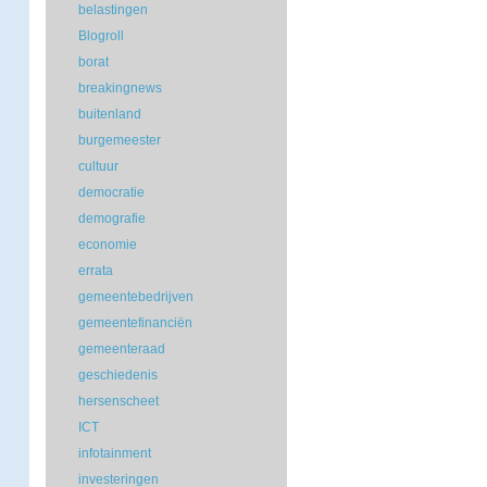
belastingen
Blogroll
borat
breakingnews
buitenland
burgemeester
cultuur
democratie
demografie
economie
errata
gemeentebedrijven
gemeentefinanciën
gemeenteraad
geschiedenis
hersenscheet
ICT
infotainment
investeringen