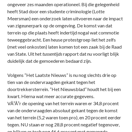
ongeveer zes maanden operationeel. Bij die gelegenheid
heeft Stad door een studente criminologie (Lotte
Meersman) een onderzoek laten uitvoeren naar de impact
van zigeunerpark op de omgeving. De komst van dat
terrein op die plaats heeft indertijd nogal wat commotie
teweeggebracht. Een heuse protestgroep liet het zelfs
(met veel onkosten) laten komen tot een zaak bij de Raad
van State. Uit het
tussentijds
rapport dat nu voorligt blijk
duidelijk dat de gemoederen bedaard zijn.
Volgens “Het Laatste Nieuws” is nu nog slechts drie op
tien van de ondervraagden gekant tegen het
doortrekkersterrein. “Het Nieuwsblad” houdt het bij een
kwart. Hierna wat meer accurate gegevens.
VÃ³Ã³r de opening van het terrein waren er 34,8 procent
van de ondervraagden absoluut gekant tegen de komst
van het terrein (5,2 waren toen pro), en 20 procent eerder
tegen. NU staan er nog 28,8 procent negatief tegenover,
en blijven er toch nog 46,6 procent met gemengde