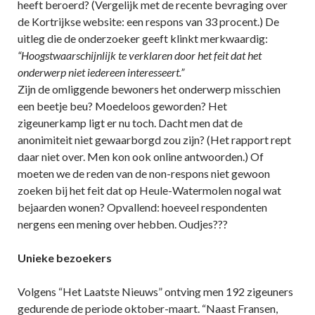
heeft beroerd? (Vergelijk met de recente bevraging over
de Kortrijkse website: een respons van 33 procent.) De
uitleg die de onderzoeker geeft klinkt merkwaardig:
“Hoogstwaarschijnlijk te verklaren door het feit dat het
onderwerp niet iedereen interesseert.”
Zijn de omliggende bewoners het onderwerp misschien
een beetje beu? Moedeloos geworden? Het
zigeunerkamp ligt er nu toch. Dacht men dat de
anonimiteit niet gewaarborgd zou zijn? (Het rapport rept
daar niet over. Men kon ook online antwoorden.) Of
moeten we de reden van de non-respons niet gewoon
zoeken bij het feit dat op Heule-Watermolen nogal wat
bejaarden wonen? Opvallend: hoeveel respondenten
nergens een mening over hebben. Oudjes???
Unieke bezoekers
Volgens “Het Laatste Nieuws” ontving men 192 zigeuners
gedurende de periode oktober-maart. “Naast Fransen,