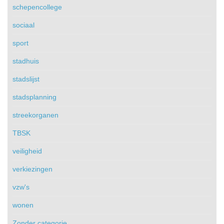
schepencollege
sociaal
sport
stadhuis
stadslijst
stadsplanning
streekorganen
TBSK
veiligheid
verkiezingen
vzw's
wonen
Zonder categorie