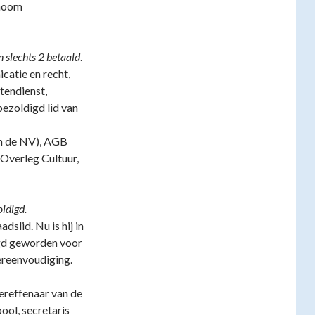
onoom
slechts 2 betaald
.
catie en recht,
tendienst,
bezoldigd lid van
n de NV), AGB
 Overleg Cultuur,
ldigd.
slid. Nu is hij in
gd geworden voor
vereenvoudiging.
ereffenaar van de
ol, secretaris