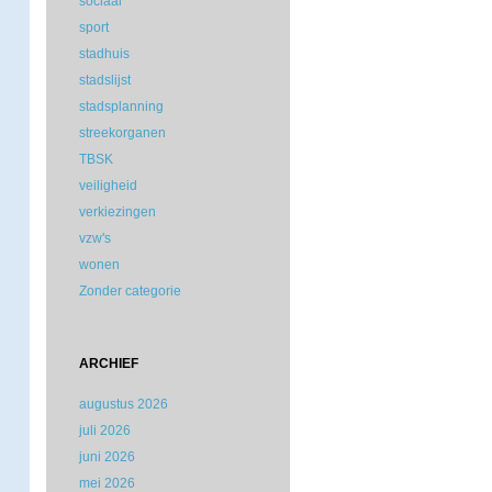
sociaal
sport
stadhuis
stadslijst
stadsplanning
streekorganen
TBSK
veiligheid
verkiezingen
vzw's
wonen
Zonder categorie
ARCHIEF
augustus 2026
juli 2026
juni 2026
mei 2026