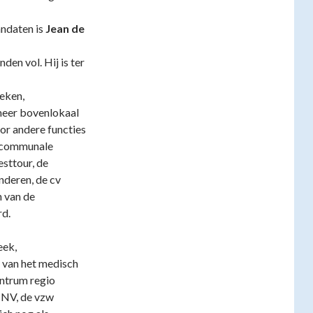
andaten is
Jean de
den vol. Hij is ter
eken,
 meer bovenlokaal
oor andere functies
ercommunale
esttour, de
deren, de cv
 van de
rd.
eek,
 van het medisch
ntrum regio
 NV, de vzw