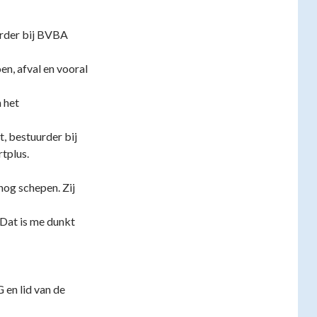
erder bij BVBA
oen, afval en vooral
 het
, bestuurder bij
tplus.
nog schepen. Zij
(Dat is me dunkt
 en lid van de