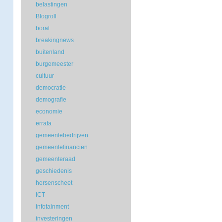
belastingen
Blogroll
borat
breakingnews
buitenland
burgemeester
cultuur
democratie
demografie
economie
errata
gemeentebedrijven
gemeentefinanciën
gemeenteraad
geschiedenis
hersenscheet
ICT
infotainment
investeringen