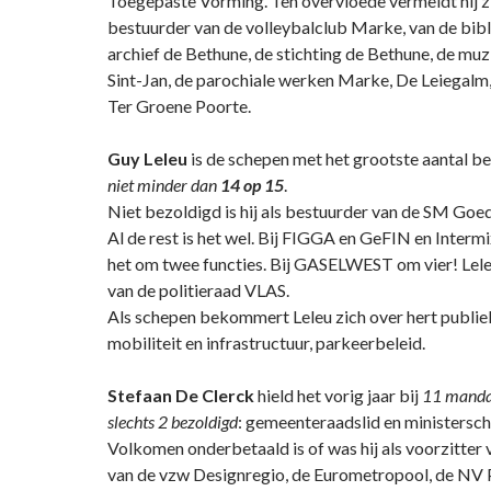
Toegepaste Vorming. Ten overvloede vermeldt hij zi
bestuurder van de volleybalclub Marke, van de bibl
archief de Bethune, de stichting de Bethune, de mu
Sint-Jan, de parochiale werken Marke, De Leiegal
Ter Groene Poorte.
Guy Leleu
is de schepen met het grootste aantal b
niet minder dan
14 op 15
.
Niet bezoldigd is hij als bestuurder van de SM Go
Al de rest is het wel. Bij FIGGA en GeFIN en Interm
het om twee functies. Bij GASELWEST om vier! Leleu
van de politieraad VLAS.
Als schepen bekommert Leleu zich over hert publie
mobiliteit en infrastructuur, parkeerbeleid.
Stefaan De Clerck
hield het vorig jaar bij
11 manda
slechts 2 bezoldigd
: gemeenteraadslid en ministersch
Volkomen onderbetaald is of was hij als voorzitter
van de vzw Designregio, de Eurometropool, de NV 