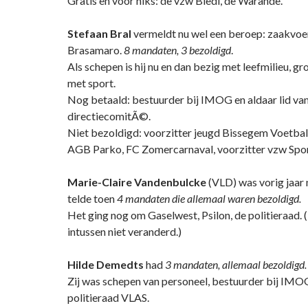
Gratis en voor niks: de vzw Bledi, de Warande.
Stefaan Bral
vermeldt nu wel een beroep: zaakvo
Brasamaro.
8 mandaten, 3 bezoldigd
.
Als schepen is hij nu en dan bezig met leefmilieu, gr
met sport.
Nog betaald: bestuurder bij IMOG en aldaar lid van
directiecomitÃ©.
Niet bezoldigd: voorzitter jeugd Bissegem Voetbalt
AGB Parko, FC Zomercarnaval, voorzitter vzw Spor
Marie-Claire Vandenbulcke
(VLD) was vorig jaar 
telde toen
4 mandaten die allemaal waren bezoldigd.
Het ging nog om Gaselwest, Psilon, de politieraad. 
intussen niet veranderd.)
Hilde Demedts
had
3 mandaten, allemaal bezoldigd.
Zij was schepen van personeel, bestuurder bij IMOG
politieraad VLAS.