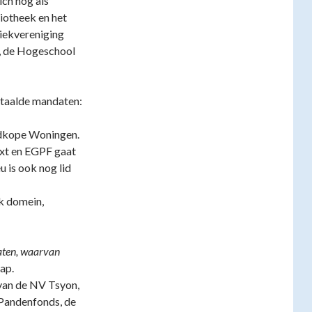
ch nog als
iotheek en het
ziekvereniging
m, de Hogeschool
etaalde mandaten:
edkope Woningen.
ixt en EGPF gaat
 is ook nog lid
k domein,
ten, waarvan
ap.
 van de NV Tsyon,
Pandenfonds, de