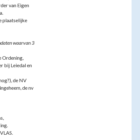
rder van Eigen
a.
e plaatselijke
daten waarvan 3
e Ordening,
 bij Leiedal en
nog?), de NV
ingeheem, de nv
s,
ing.
 VLAS.