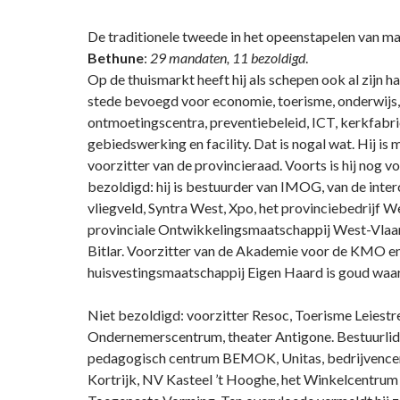
De traditionele tweede in het opeenstapelen van m
Bethune
:
29 mandaten, 11 bezoldigd
.
Op de thuismarkt heeft hij als schepen ook al zijn han
stede bevoegd voor economie, toerisme, onderwijs,
ontmoetingscentra, preventiebeleid, ICT, kerkfabri
gebiedswerking en facility. Dat is nogal wat. Hij is
voorzitter van de provincieraad. Voorts is hij nog v
bezoldigd: hij is bestuurder van IMOG, van de int
vliegveld, Syntra West, Xpo, het provinciebedrijf W
provinciale Ontwikkelingsmaatschappij West-Vlaan
Bitlar. Voorzitter van de Akademie voor de KMO en
huisvestingsmaatschappij Eigen Haard is goud waa
Niet bezoldigd: voorzitter Resoc, Toerisme Leiestr
Ondernemerscentrum, theater Antigone. Bestuurlid
pedagogisch centrum BEMOK, Unitas, bedrijvence
Kortrijk, NV Kasteel ’t Hooghe, het Winkelcentrum