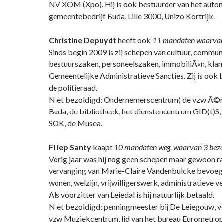
NV XOM (Xpo). Hij is ook bestuurder van het aut
gemeentebedrijf Buda, Lille 3000, Unizo Kortrijk.
Christine Depuydt
heeft ook
11 mandaten waarvan 
Sinds begin 2009 is zij schepen van cultuur, communi
bestuurszaken, personeelszaken, immobiliÃ«n, klan
Gemeentelijke Administratieve Sancties. Zij is ook 
de politieraad.
Niet bezoldigd: Ondernemerscentrum( de vzw Ã©
Buda, de bibliotheek, het dienstencentrum GID(t)S,
SOK, de Musea.
Filiep Santy
kaapt
10 mandaten weg, waarvan 3 bezo
Vorig jaar was hij nog geen schepen maar gewoon raad
vervanging van Marie-Claire Vandenbulcke bevoe
wonen, welzijn, vrijwilligerswerk, administratieve 
Als voorzitter van Leiedal is hij natuurlijk betaald.
Niet bezoldigd: penningmeester bij De Leiegouw, v
vzw Muziekcentrum, lid van het bureau Eurometropo