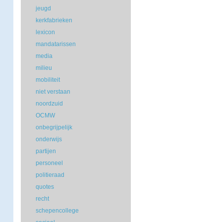
jeugd
kerkfabrieken
lexicon
mandatarissen
media
milieu
mobiliteit
niet verstaan
noordzuid
OCMW
onbegrijpelijk
onderwijs
partijen
personeel
politieraad
quotes
recht
schepencollege