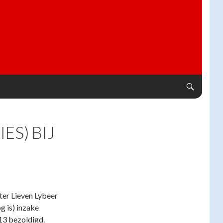
S) BIJ
er Lieven Lybeer
g is) inzake
13 bezoldigd.