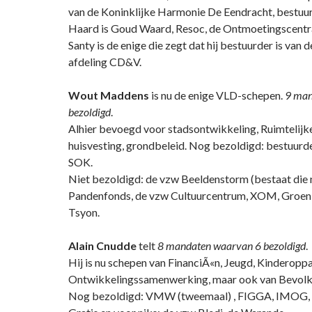
van de Koninklijke Harmonie De Eendracht, bestuu
Haard is Goud Waard, Resoc, de Ontmoetingscentr
Santy is de enige die zegt dat hij bestuurder is van d
afdeling CD&V.
Wout Maddens
is nu de enige VLD-schepen.
9 man
bezoldigd
.
Alhier bevoegd voor stadsontwikkeling, Ruimtelijk
huisvesting, grondbeleid. Nog bezoldigd: bestuurder
SOK.
Niet bezoldigd: de vzw Beeldenstorm (bestaat die 
Pandenfonds, de vzw Cultuurcentrum, XOM, Groen
Tsyon.
Alain Cnudde
telt
8 mandaten waarvan 6 bezoldigd
.
Hij is nu schepen van FinanciÃ«n, Jeugd, Kinderoppa
Ontwikkelingssamenwerking, maar ook van Bevolk
Nog bezoldigd: VMW (tweemaal) , FIGGA, IMOG,