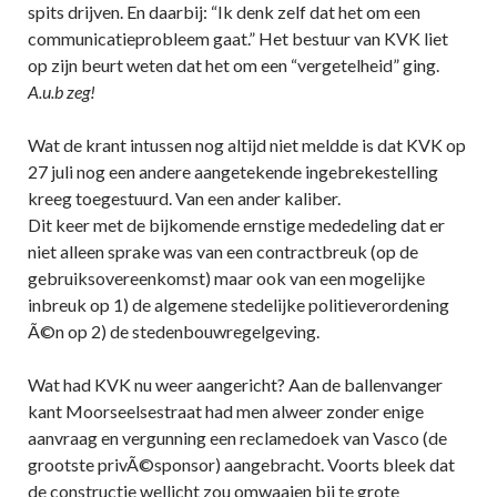
spits drijven. En daarbij: “Ik denk zelf dat het om een
communicatieprobleem gaat.” Het bestuur van KVK liet
op zijn beurt weten dat het om een “vergetelheid” ging.
A.u.b zeg!
Wat de krant intussen nog altijd niet meldde is dat KVK op
27 juli nog een andere aangetekende ingebrekestelling
kreeg toegestuurd. Van een ander kaliber.
Dit keer met de bijkomende ernstige mededeling dat er
niet alleen sprake was van een contractbreuk (op de
gebruiksovereenkomst) maar ook van een mogelijke
inbreuk op 1) de algemene stedelijke politieverordening
Ã©n op 2) de stedenbouwregelgeving.
Wat had KVK nu weer aangericht? Aan de ballenvanger
kant Moorseelsestraat had men alweer zonder enige
aanvraag en vergunning een reclamedoek van Vasco (de
grootste privÃ©sponsor) aangebracht. Voorts bleek dat
de constructie wellicht zou omwaaien bij te grote