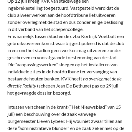
Op 12 juli kreeg KVK van stadswege een
ingebrekestelling toegestuurd. Vastgesteld werd dat de
club alweer werken aan de hoofdtribune liet uitvoeren
zonder overleg met de stad en dus zonder enige beslissing
in dit verband van het schepencollege.
Er is namelijk tussen Stad en de cvba Kortrijk Voetbalt een
gebruiksovereenkomst waarbij gestipuleerd is dat de club
in en rond het stadion geen werken mag uitvoeren zonder
geschreven en voorafgaande toestemming van de stad.
Die “aanpassingswerken” sloegen op het installeren van
individuele zitjes in de hoofdtribune ter vervanging van
bestaande houten banken. KVK heeft
na overleg met de de
directie Facility
(schepen Jean De Bethune) pas op 29 juli
het gevraagde dossier bezorgd.
Intussen verscheen in de krant (“Het Nieuwsblad” van 15
juli) een beschouwing over de zaak vanwege
burgemeester Lieven Lybeer. Hij wou niet zwaar tillen aan
deze “administratieve blunder” en de zaak zeker niet op de