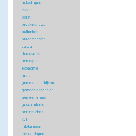
belastingen
Blogroll
borat
breakingnews
buitenland
burgemeester
cultuur
democratie
demografie
economie
errata
gemeentebedrijven
gemeentefinanciën
gemeenteraad
geschiedenis
hersenscheet
ICT
infotainment
investeringen