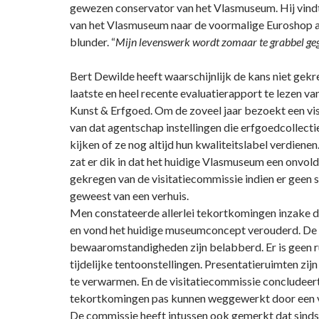
gewezen conservator van het Vlasmuseum. Hij vindt
van het Vlasmuseum naar de voormalige Euroshop a
blunder. “
Mijn levenswerk wordt zomaar te grabbel ge
Bert Dewilde heeft waarschijnlijk de kans niet gek
laatste en heel recente evaluatierapport te lezen v
Kunst & Erfgoed. Om de zoveel jaar bezoekt een vi
van dat agentschap instellingen die erfgoedcollect
kijken of ze nog altijd hun kwaliteitslabel verdiene
zat er dik in dat het huidige Vlasmuseum een onvol
gekregen van de visitatiecommissie indien er geen 
geweest van een verhuis.
Men constateerde allerlei tekortkomingen inzake d
en vond het huidige museumconcept verouderd. De
bewaaromstandigheden zijn belabberd. Er is geen 
tijdelijke tentoonstellingen. Presentatieruimten zijn 
te verwarmen. En de visitatiecommissie concludeert
tekortkomingen pas kunnen weggewerkt door een v
De commissie heeft intussen ook gemerkt dat sinds