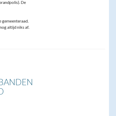
brandpolis). De
de gemeenteraad.
g altijd niks af.
BANDEN
O