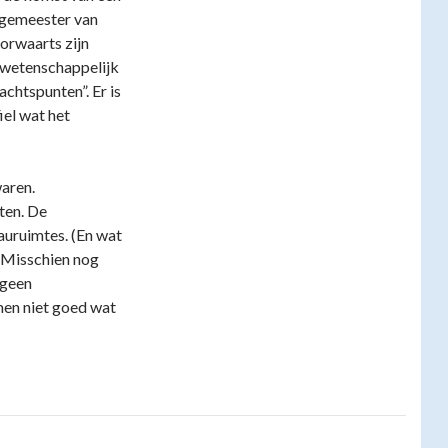
rgemeester van
orwaarts zijn
, wetenschappelijk
chtspunten”. Er is
iel wat het
aren.
ten. De
auruimtes. (En wat
. Misschien nog
 geen
men niet goed wat