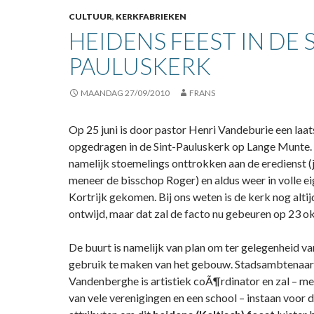
CULTUUR
,
KERKFABRIEKEN
HEIDENS FEEST IN DE S
PAULUSKERK
MAANDAG 27/09/2010
FRANS
Op 25 juni is door pastor Henri Vandeburie een laa
opgedragen in de Sint-Pauluskerk op Lange Munte. 
namelijk stoemelings onttrokken aan de eredienst (
meneer de bisschop Roger) en aldus weer in volle 
Kortrijk gekomen. Bij ons weten is de kerk nog altijd
ontwijd, maar dat zal de facto nu gebeuren op 23 o
De buurt is namelijk van plan om ter gelegenheid v
gebruik te maken van het gebouw. Stadsambtenaar
Vandenberghe is artistiek coÃ¶rdinator en zal – 
van vele verenigingen en een school – instaan voor 