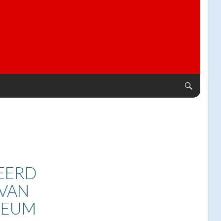
TEERD
 VAN
SEUM