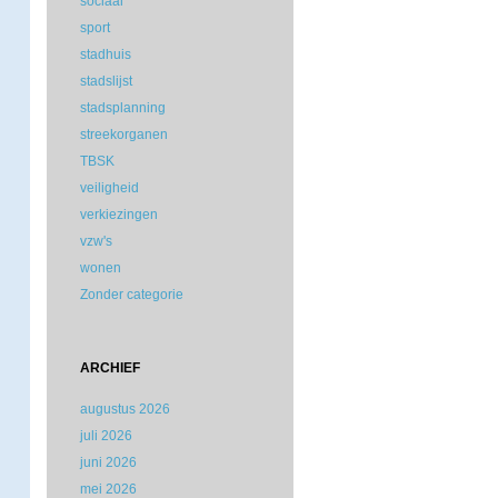
sociaal
sport
stadhuis
stadslijst
stadsplanning
streekorganen
TBSK
veiligheid
verkiezingen
vzw's
wonen
Zonder categorie
ARCHIEF
augustus 2026
juli 2026
juni 2026
mei 2026