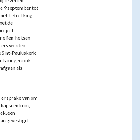
ij te zetten.
de 9 september tot
met betrekking
met de
project
 elfen, heksen,
oners worden
e Sint-Pauluskerk
els mogen ook.
afgaan als
s er sprake van om
chapscentrum,
ek, een
kan gevestigd