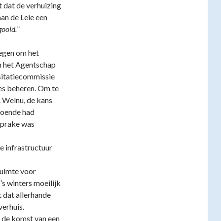
 dat de verhuizing
an de Leie een
gooid.
”
regen om het
an het Agentschap
sitatiecommissie
ies beheren. Om te
n. Welnu, de kans
doende had
sprake was
e infrastructuur
ruimte voor
’s winters moeilijk
 dat allerhande
erhuis.
 de komst van een