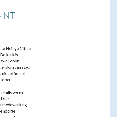
INT-
tste Heilige Misse
De kerk is
jawel, door
eigendom van stad
 niet officieel
ktober.
an
Halloween
 Dries
met medewerking
de nodige