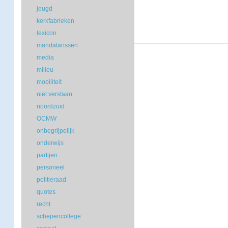
jeugd
kerkfabrieken
lexicon
mandatarissen
media
milieu
mobiliteit
niet verstaan
noordzuid
OCMW
onbegrijpelijk
onderwijs
partijen
personeel
politieraad
quotes
recht
schepencollege