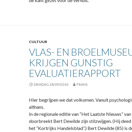
de kant gezet voor de verhuis.
CULTUUR
VLAS- EN BROELMUSE
KRIJGEN GUNSTIG
EVALUATIERAPPORT
DINSDAG 28/09/2010
FRANS
Hier begrijpen we dat volkomen. Vanuit psycholog
althans.
In de regionale editie van “Het Laatste Nieuws” va
doorbreekt Bert Dewilde zijn stilzwijgen. (Hij deed 
het “Kortrijks Handelsblad”.) Bert Dewilde (85) is d