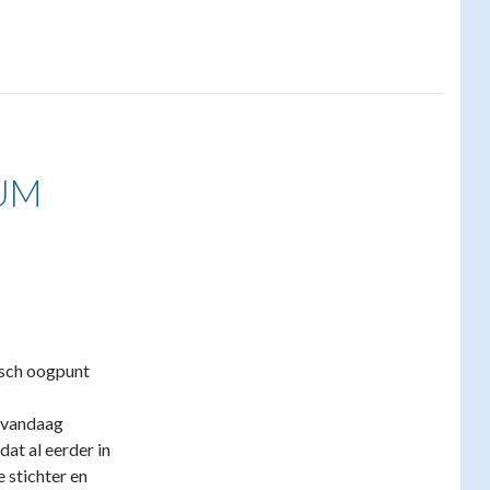
UM
isch oogpunt
n vandaag
dat al eerder in
e stichter en