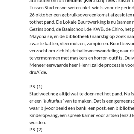
attributen om dit
heidens (Keltisch) feest
luister b
Tussen Stad en we-weten-niet-wie is voor de perio
26 oktober een gebruiksovereenkomst afgesloten 
tot het pand. De Lokale Buurtwerking is nu (samen 
Gezinsbond, de Baaischool, de KWB, de Chiro, het 
Mayonaise, en de bibliotheek) naarstig op zoek naar
zwarte katten, vleermuizen, vampieren. Buurtbew
verzocht om zich bij de halloweenwandeling naar d
te vermommen met maskers en horror-outfits. Duiv
Meneer eerwaarde heer Henri zal de processie voor
druÃ¯de.
P.S. (1)
Stad weet nog altijd wat te doen met het pand. Nu i
er een
“kulturhus”
van te maken. Dat is een gemeens
waar bijvoorbeeld een bank, een post, een bibliothe
kinderopvang, een spreekkamer voor artsen (enz.) 
worden.
P.S. (2)