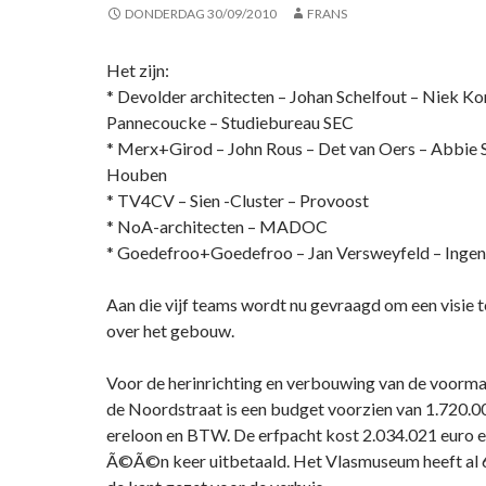
DONDERDAG 30/09/2010
FRANS
Het zijn:
* Devolder architecten – Johan Schelfout – Niek Ko
Pannecoucke – Studiebureau SEC
* Merx+Girod – John Rous – Det van Oers – Abbie 
Houben
* TV4CV – Sien -Cluster – Provoost
* NoA-architecten – MADOC
* Goedefroo+Goedefroo – Jan Versweyfeld – Ingen
Aan die vijf teams wordt nu gevraagd om een visie 
over het gebouw.
Voor de herinrichting en verbouwing van de voorma
de Noordstraat is een budget voorzien van 1.720.00
ereloon en BTW. De erfpacht kost 2.034.021 euro e
Ã©Ã©n keer uitbetaald. Het Vlasmuseum heeft al 