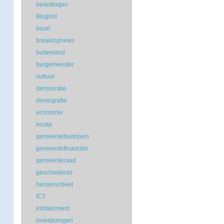
belastingen
Blogroll
borat
breakingnews
buitenland
burgemeester
cultuur
democratie
demografie
economie
errata
gemeentebedrijven
gemeentefinanciën
gemeenteraad
geschiedenis
hersenscheet
ICT
infotainment
investeringen