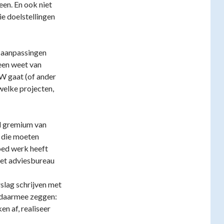
en. En ook niet
ie doelstellingen
 aanpassingen
een weet van
W gaat (of ander
 welke projecten,
d gremium van
) die moeten
oed werk heeft
het adviesbureau
slag schrijven met
n daarmee zeggen:
en af, realiseer