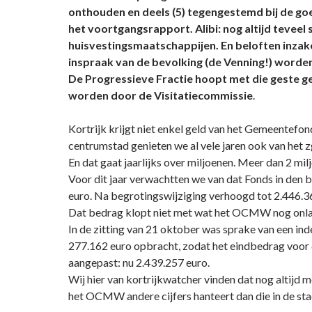
onthouden en deels (5) tegengestemd bij de go
het voortgangsrapport. Alibi: nog altijd teveel 
huisvestingsmaatschappijen. En beloften inzake
inspraak van de bevolking (de Venning!) worde
De Progressieve Fractie hoopt met die geste g
worden door de Visitatiecommissie
.
Kortrijk krijgt niet enkel geld van het Gemeentefon
centrumstad genieten we al vele jaren ook van het 
En dat gaat jaarlijks over miljoenen. Meer dan 2 mil
Voor dit jaar verwachtten we van dat Fonds in den 
euro. Na begrotingswijziging verhoogd tot 2.446.3
Dat bedrag klopt niet met wat het OCMW nog onla
In de zitting van 21 oktober was sprake van een ind
277.162 euro opbracht, zodat het eindbedrag voor 
aangepast: nu 2.439.257 euro.
Wij hier van kortrijkwatcher vinden dat nog altijd
het OCMW andere cijfers hanteert dan die in de st