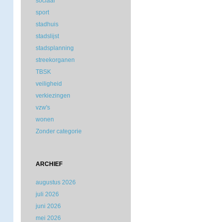
sociaal
sport
stadhuis
stadslijst
stadsplanning
streekorganen
TBSK
veiligheid
verkiezingen
vzw's
wonen
Zonder categorie
ARCHIEF
augustus 2026
juli 2026
juni 2026
mei 2026